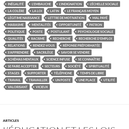
INÉGALITÉ
L'EMBAUCHE
L'INDIGNATION
L’ÉCHELLE SOCIALE
LA COLÈRE
LA LOI
LATIN
LE FRANÇAIS MOYEN
LÉGITIME NAISSANCE
LETTRE DE MOTIVATION
MAL PAYÉ
MARASME
MENTALITÉS
OPPORTUNITÉ
PATRON
POLITIQUE
POSTE
POSTULANT
PSYCHOLOGIE SOCIALE
QUALITÉS
RACISME
RECHERCHE
RECHERCHE D'EMPLOI
RELATIONS
RENDEZ-VOUS
RÉPONSE PRÉFORMATÉE
S'APPRENDRE
SACRILÈGE
SAVOIR SE VENDRE
SCHÉMAS MENTAUX
SCIENCE INFUSE
SE CONNAÎTRE
SE FAIRE ACCEPTER
SECTEURS
SOCIÉTÉ
SPIRITUALITÉ
STAGES
SUPPORTER
TÉLÉPHONE
TEMPS DE LIBRE
TRAVAIL
TRAVAILLER
UN POSTE
UNE PLACE
UTILITÉ
VALORISANT
VICIEUX
ARTICLES