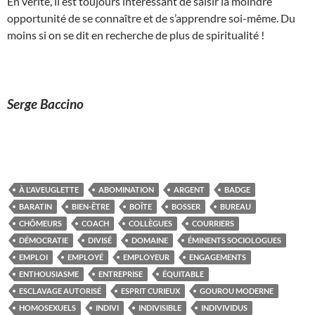
En vérité, il est toujours intéressant de saisir la moindre
opportunité de se connaître et de s’apprendre soi-même. Du
moins si on se dit en recherche de plus de spiritualité !
Serge Baccino
À L'AVEUGLETTE
ABOMINATION
ARGENT
BADGE
BARATIN
BIEN-ÊTRE
BOÎTE
BOSSER
BUREAU
CHÔMEURS
COACH
COLLÈGUES
COURRIERS
DÉMOCRATIE
DIVISÉ
DOMAINE
ÉMINENTS SOCIOLOGUES
EMPLOI
EMPLOYÉ
EMPLOYEUR
ENGAGEMENTS
ENTHOUSIASME
ENTREPRISE
ÉQUITABLE
ESCLAVAGE AUTORISÉ
ESPRIT CURIEUX
GOUROU MODERNE
HOMOSEXUELS
INDIVI
INDIVISIBLE
INDIVIVIDUS