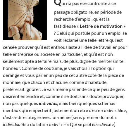
Q
ui n’a pas été confronté à ce
passage obligatoire, en période de
recherche d’emploi, qu’est la
fastidieuse
« Lettre de motivation »
? Celui qui postule pour un emploi se
voit réclamé une telle lettre qui est
censée prouver qu’il est enthousiaste à l’idée de travailler pour
telle entreprise ou société en particulier, et qu’il est non
seulement apte à le faire mais, de plus, digne de mériter un tel
honneur. Comme de coutume, je vais choisir l’option qui
dérange et vous parler un peu de cet autre côté de la pièce de
monnaie, que chacun et chacune, comme d’habitude,
préférerait ignorer. Je vais même parler de ce que peu de gens
désirent entendre et, comme il se doit, sans doute provoquer,
non pas quelques
individus
, mais bien quelques schémas
mentaux qui empêchent justement un être d’être
« indivisible »
,
c’est-à-dire intègre avec lui-même (sens premier du mot «
individualité
» du latin
« indivi »
=
« Qui ne peut être divisé »
)