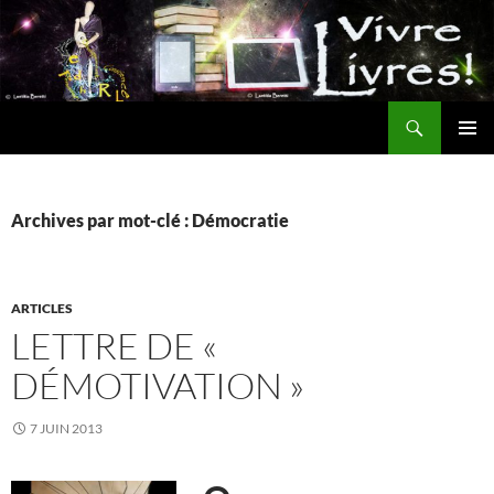
Aller
au
contenu
Recherche
MENU
PRINCI
Archives par mot-clé : Démocratie
ARTICLES
LETTRE DE «
DÉMOTIVATION »
7 JUIN 2013