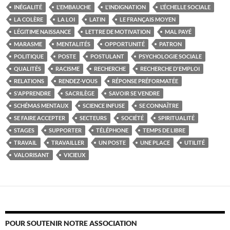
INÉGALITÉ
L'EMBAUCHE
L'INDIGNATION
L’ÉCHELLE SOCIALE
LA COLÈRE
LA LOI
LATIN
LE FRANÇAIS MOYEN
LÉGITIME NAISSANCE
LETTRE DE MOTIVATION
MAL PAYÉ
MARASME
MENTALITÉS
OPPORTUNITÉ
PATRON
POLITIQUE
POSTE
POSTULANT
PSYCHOLOGIE SOCIALE
QUALITÉS
RACISME
RECHERCHE
RECHERCHE D'EMPLOI
RELATIONS
RENDEZ-VOUS
RÉPONSE PRÉFORMATÉE
S'APPRENDRE
SACRILÈGE
SAVOIR SE VENDRE
SCHÉMAS MENTAUX
SCIENCE INFUSE
SE CONNAÎTRE
SE FAIRE ACCEPTER
SECTEURS
SOCIÉTÉ
SPIRITUALITÉ
STAGES
SUPPORTER
TÉLÉPHONE
TEMPS DE LIBRE
TRAVAIL
TRAVAILLER
UN POSTE
UNE PLACE
UTILITÉ
VALORISANT
VICIEUX
POUR SOUTENIR NOTRE ASSOCIATION