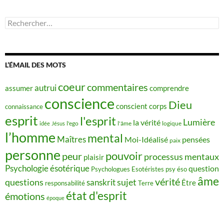
Rechercher :
L’ÉMAIL DES MOTS
coeur
commentaires
autrui
assumer
comprendre
conscience
Dieu
conscient
corps
connaissance
esprit
l'esprit
Lumière
la vérité
idée
Jésus
l'ego
l'âme
logique
l’homme
mental
Maîtres
Moi-Idéalisé
pensées
paix
personne
pouvoir
peur
processus mentaux
plaisir
Psychologie ésotérique
question
Psychologues Esotéristes
psy éso
âme
vérité
questions
sujet
sanskrit
Être
responsabilité
Terre
état d'esprit
émotions
époque