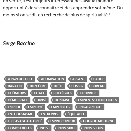
En vérité, il est toujours intéressant de saisir la moindre
opportunité de se connaître et de s’apprendre soi-même. Du
moins si on se dit en recherche de plus de spiritualité !
Serge Baccino
À L'AVEUGLETTE
ABOMINATION
ARGENT
BADGE
BARATIN
BIEN-ÊTRE
BOÎTE
BOSSER
BUREAU
CHÔMEURS
COACH
COLLÈGUES
COURRIERS
DÉMOCRATIE
DIVISÉ
DOMAINE
ÉMINENTS SOCIOLOGUES
EMPLOI
EMPLOYÉ
EMPLOYEUR
ENGAGEMENTS
ENTHOUSIASME
ENTREPRISE
ÉQUITABLE
ESCLAVAGE AUTORISÉ
ESPRIT CURIEUX
GOUROU MODERNE
HOMOSEXUELS
INDIVI
INDIVISIBLE
INDIVIVIDUS