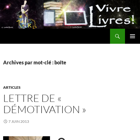
Aller
au
contenu
Recherche
MENU
PRINCI
Archives par mot-clé : boîte
ARTICLES
LETTRE DE «
DÉMOTIVATION »
7 JUIN 2013