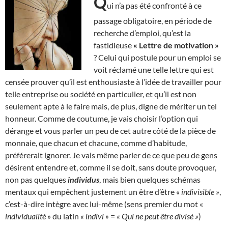
Q
ui n’a pas été confronté à ce
passage obligatoire, en période de
recherche d’emploi, qu’est la
fastidieuse
« Lettre de motivation »
? Celui qui postule pour un emploi se
voit réclamé une telle lettre qui est
censée prouver qu’il est enthousiaste à l’idée de travailler pour
telle entreprise ou société en particulier, et qu’il est non
seulement apte à le faire mais, de plus, digne de mériter un tel
honneur. Comme de coutume, je vais choisir l’option qui
dérange et vous parler un peu de cet autre côté de la pièce de
monnaie, que chacun et chacune, comme d’habitude,
préférerait ignorer. Je vais même parler de ce que peu de gens
désirent entendre et, comme il se doit, sans doute provoquer,
non pas quelques
individus
, mais bien quelques schémas
mentaux qui empêchent justement un être d’être
« indivisible »
,
c’est-à-dire intègre avec lui-même (sens premier du mot «
individualité
» du latin
« indivi »
=
« Qui ne peut être divisé »
)