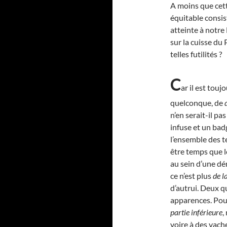
A moins que cet
équitable consis
atteinte à notre
sur la cuisse du 
telles futilités ?
C
ar il est tou
quelconque, de
n’en serait-il pa
infuse et un badg
l’ensemble des te
être temps que l
au sein d’une d
ce n’est plus
de l
d’autrui. Deux q
apparences. Pour
partie inférieure
,
voire à des vache