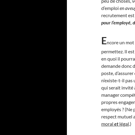
peu de choses, v
d’emploi
en aveu
recrutement est 
pour l’employé, d’
E
ncore un mot 
permettez. Il es
en quoi il pourra
demande donc de 
poste, d’assurer 
n’existe-t-il pas
qui serait invité
manager compétan
propres engageme
employés ? (Ne p
respect mutuel a
moral
et
légal
.)