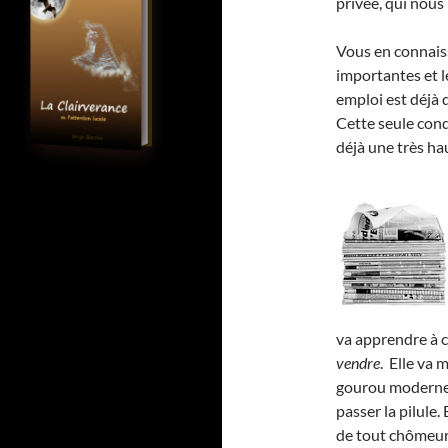
privée, qui nous 
Vous en connaiss
importantes et l
emploi est déjà 
Cette seule con
déjà une très h
va apprendre à c
vendre
. Elle va 
gourou moderne,
passer la pilule.
de tout chômeur 