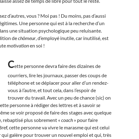
laisse assez de temps de libre pour tout le reste.
ez d’autres, vous ? Moi pas ! Du moins, pas d’aussi
égitimes.
U
ne personne qui est à la recherche d’un
dans une situation psychologique peu reluisante.
dition de
chômeur
, d’employé inutile, car inutilisé, est
aute
motivation
en soi !
C
ette personne devra faire des dizaines de
courriers, lire les journaux, passer des coups de
téléphone et se déplacer pour aller d’un rendez-
vous à l’autre, et tout cela, dans l’espoir de
trouver du travail. Avec un peu de chance (sic) on
ette personne à rédiger des lettres et à savoir
se
même se voir proposé de faire des stages avec quelque
 rebaptisé plus sobrement «
coach
» pour faire
 Bref, cette personne va vivre le marasme qui est celui
qui galère pour trouver un nouvel emploi et qui, très