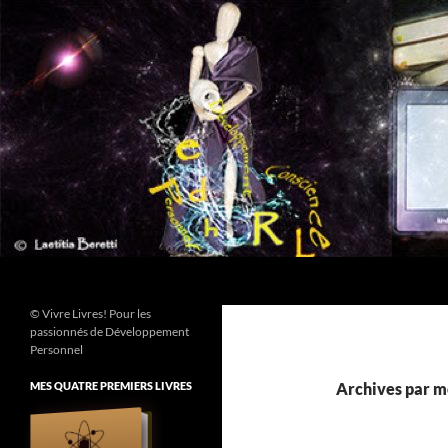
Aller
au
contenu
Recherche
© Vivre Livres! Pour les
passionnés de Développement
Personnel
MES QUATRE PREMIERS LIVRES
Archives par m