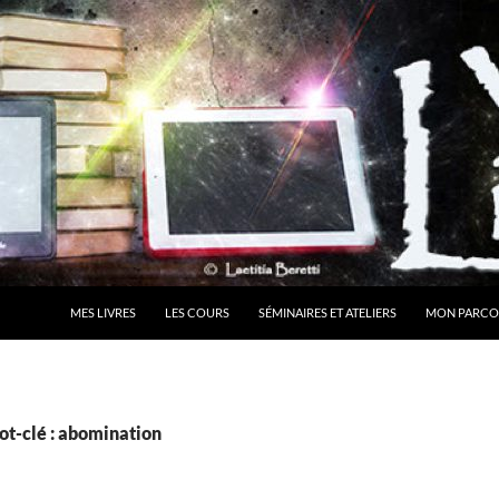
MES LIVRES
LES COURS
SÉMINAIRES ET ATELIERS
MON PARCO
ot-clé : abomination