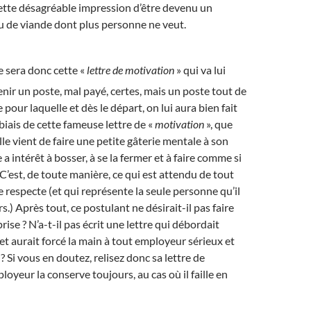
cette désagréable impression d’être devenu un
u de viande dont plus personne ne veut.
e sera donc cette «
lettre de motivation
» qui va lui
nir un poste, mal payé, certes, mais un poste tout de
our laquelle et dès le départ, on lui aura bien fait
biais de cette fameuse lettre de «
motivation
», que
le vient de faire une petite gâterie mentale à son
e a intérêt à bosser, à se la fermer et à faire comme si
! C’est, de toute manière, ce qui est attendu de tout
 respecte (et qui représente la seule personne qu’il
rs.) Après tout, ce postulant ne désirait-il pas faire
prise ? N’a-t-il pas écrit une lettre qui débordait
t aurait forcé la main à tout employeur sérieux et
 Si vous en doutez, relisez donc sa lettre de
loyeur la conserve toujours, au cas où il faille en