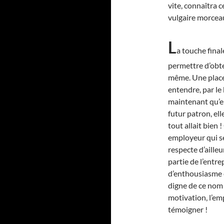
vite, connaîtra 
vulgaire morcea
L
a touche final
permettre d’obte
même. Une place p
entendre, par le 
maintenant qu’el
futur patron, ell
tout allait bien 
employeur qui se
respecte d’ailleu
partie de l’entre
d’enthousiasme e
digne de ce nom ?
motivation, l’emp
témoigner !