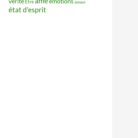
âme
vérité
émotions
Être
époque
état d'esprit