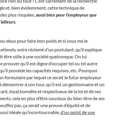
oire rien du tout ! C’est carrément de la recherche
gle
et, bien évidemment, cette technique de
des plus risquées,
aussi bien pour l’employeur que
ailleurs.
ou deux pour faire bon poids et si vous me le
t attendu voire réclamé d’un postulant, qu’il explique
it être utile à une société quelconque. On lui
prouver qu’il est digne d’occuper tel ou tel autre
qu’il possède les capacités requises, etc. Pourquoi
 un formulaire par lequel ce serait le futur employeur
 à démontrer à son tour, qu’il est un gestionnaire et un
t, loyal,honnête et respectueux de la loi et de ses
nts, cela en plus d’être soucieux du bien-être de ses
ouffez pas, ça serait une preuve d’équité et de
ussi idéale qu’incontournable,
d’un point de vue