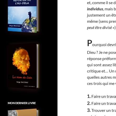
et, comme il se 
individus
, mais
justement un êtr
même (sens pre
peut être divisé »
)
P
ourquoi devri
Dieu ? Je ne pos
réponse préforma
qui sont assez l
critique et… Un 
quelles autres m
ces trois qui me 
1.
Faire un travai
2.
Faire un travai
MON DERNIER LIVRE
3.
Trouver un tra