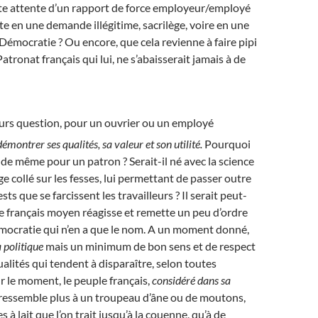
te attente d’un rapport de force employeur/employé
te en une demande illégitime, sacrilège, voire en une
 Démocratie ? Ou encore, que cela revienne à faire pipi
Patronat français qui lui, ne s’abaisserait jamais à de
jours question, pour un ouvrier ou un employé
démontrer ses qualités, sa valeur et son utilité.
Pourquoi
s de même pour un patron ? Serait-il né avec la science
e collé sur les fesses, lui permettant de passer outre
sts que se farcissent les travailleurs ? Il serait peut-
e français moyen réagisse et remette un peu d’ordre
émocratie qui n’en a que le nom. A un moment donné,
a politique
mais un minimum de bon sens et de respect
ualités qui tendent à disparaître, selon toutes
 le moment, le peuple français,
considéré dans sa
 ressemble plus à un troupeau d’âne ou de moutons,
s à lait que l’on trait jusqu’à la couenne, qu’à de