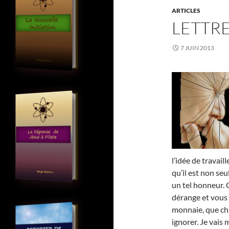
ARTICLES
LETTRE
7 JUIN 2013
l’idée de travail
qu’il est non seu
un tel honneur. 
dérange et vous 
monnaie, que ch
ignorer. Je vais