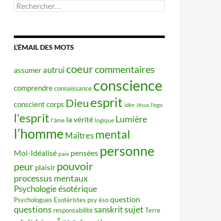
Rechercher :
L’ÉMAIL DES MOTS
coeur
commentaires
autrui
assumer
conscience
comprendre
connaissance
esprit
Dieu
conscient
corps
idée
Jésus
l'ego
l'esprit
Lumière
la vérité
l'âme
logique
l’homme
mental
Maîtres
personne
Moi-Idéalisé
pensées
paix
pouvoir
peur
plaisir
processus mentaux
Psychologie ésotérique
question
Psychologues Esotéristes
psy éso
questions
sujet
sanskrit
responsabilité
Terre