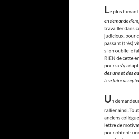
L
e plus fumant, 
en demande d’em
travailler dans c
judicieux, pour c
passant (très) v
si on oublie le 
RIEN de cette ent
pourra s’y adapte
des uns et des a
à
se faire accepte
U
n demandeur d
rallier ainsi. Tou
anciens collègues
lettre de motiva
pour obtenir une