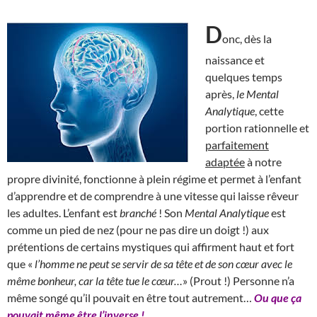
D
onc, dès la
naissance et
quelques temps
après,
le Mental
Analytique
, cette
portion rationnelle et
parfaitement
adaptée
à notre
propre divinité, fonctionne à plein régime et permet à l’enfant
d’apprendre et de comprendre à une vitesse qui laisse rêveur
les adultes. L’enfant est
branché
! Son
Mental Analytique
est
comme un pied de nez (pour ne pas dire un doigt !) aux
prétentions de certains mystiques qui affirment haut et fort
que «
l’homme ne peut se servir de sa tête et de son cœur avec le
même bonheur, car la tête tue le cœur…
» (Prout !) Personne n’a
même songé qu’il pouvait en être tout autrement…
Ou que ça
pouvait même être l’inverse !