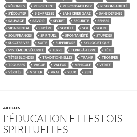
RÉPONSES
RESPECTENT
RESPONSABILISER
RESPONSABILITÉ
S'ÉCOUTER
S'EMPRESSE
SANS CRIER GARE
SANS DÉFENSE
SAUVAGE
SAVOIR
SECRET
SÉCURITÉ
SENSÉS
SIDA MENTAL
SINCÈRE
SOCIÉTÉ
SOI
SOLDE
SOUFFRANCES
SPIRITUEL
SPONTANÉITÉ
STUPIDES
SUCCESSIVES
SUITE
SUPÉRIEURE
SYLLOGISTIQUE
SYSTÈME DE SÉCURITÉ
TERRE
TERRE-À-TERRE
TÊTE
TÊTES BLONDES
TRADITIONNELLES
TRAHIR
TROMPER
TROUSSES
VAGUE
VALEUR
VÉHICULE
VÉRITÉ
VÉRITÉS
VISITER
VRAI
YEUX
ZEN
ARTICLES
L’ÉDUCATION ET LES LOIS
SPIRITUELLES