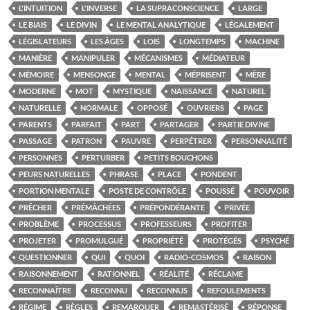
L'INTUITION
L'INVERSE
LA SUPRACONSCIENCE
LARGE
LE BIAIS
LE DIVIN
LE MENTAL ANALYTIQUE
LÉGALEMENT
LÉGISLATEURS
LES ÂGES
LOIS
LONGTEMPS
MACHINE
MANIÈRE
MANIPULER
MÉCANISMES
MÉDIATEUR
MÉMOIRE
MENSONGE
MENTAL
MÉPRISENT
MÈRE
MODERNE
MOT
MYSTIQUE
NAISSANCE
NATUREL
NATURELLE
NORMALE
OPPOSÉ
OUVRIERS
PAGE
PARENTS
PARFAIT
PART
PARTAGER
PARTIE DIVINE
PASSAGE
PATRON
PAUVRE
PERPÉTRER
PERSONNALITÉ
PERSONNES
PERTURBER
PETITS BOUCHONS
PEURS NATURELLES
PHRASE
PLACE
PONDENT
PORTION MENTALE
POSTE DE CONTRÔLE
POUSSÉ
POUVOIR
PRÊCHER
PRÉMÂCHÉES
PRÉPONDÉRANTE
PRIVÉE
PROBLÈME
PROCESSUS
PROFESSEURS
PROFITER
PROJETER
PROMULGUÉ
PROPRIÉTÉ
PROTÉGÉS
PSYCHÉ
QUESTIONNER
QUI
QUOI
RADIO-COSMOS
RAISON
RAISONNEMENT
RATIONNEL
RÉALITÉ
RÉCLAME
RECONNAÎTRE
RECONNU
RECONNUS
REFOULEMENTS
RÉGIME
RÈGLES
REMARQUER
REMASTÉRISÉ
RÉPONSE