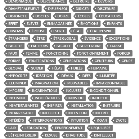
DÉMONIAQUE
DESCENDANCE
DÉTRUIRE
DEVOIRS
DIAMÉTRALEMENT
DIEU EN SOI
DIRIGER
DISCERNER
DISJONCTE
DOCTES
DOUZE
ÉCOLES
ÉDUCATEURS
EFFET
ÉLÈVES
EMMAGASINÉE
ÉMOTIONS
ENFANTS
ENNEMIS
ÉPOUSE
ESPRIT
ÉTAT
ÉTAT D'ESPRIT
ÉTRANGERS
ÊTRE
ÊTRE GLOBAL
ÉVIDENCE
EXCEPTIONS
FACILITÉ
FACTEURS
FACULTÉ
FAIRE CROIRE
FAUSSÉ
FAUX
FEMME
FONCTIONNE
FONCTIONNEMENT
FORCER
FORME
FRUSTRATIONS
GÉNÉRATIONS
GÉNITEURS
GENRE
GLOBAL
GUIDER
HÉLAS
HUILÉS
HUMAINE
HYPOCRITE
IDÉATION
IDÉAUX
IDÉES
ILLIMITÉE
ILLUMINER
IMAGINATION
IMBUVABLES
IMPARDONNABLE
IMPOSER
INCARNATIONS
INCLUSES
INCONDITIONNEL
INCONNUE
INDIFFÉRENTES
INDIVIDU
INDUCTIF
INSATISFAISANTES
INSPIRER
INSTALLATION
INSTRUIRE
INTARRISSABLE
INTELLECT
INTENTION
INTÉRÊT
INTÉRÊTS
INTERROGATIONS
INTUITION
KOAN
L'ACTE
L'AIR
L'ÉDUCATION
L'ENSEIGNEMENT
L'ÉQUILIBRE
L'ÊTRE INTÉRIEUR
L'EXUSE
L'HABITUDE
L'INTELLECT