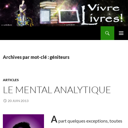
Aller
au
contenu
Recherche
MENU
PRINCI
Archives par mot-clé : géniteurs
ARTICLES
LE MENTAL ANALYTIQUE
20 JUIN 2013
A
part quelques exceptions, toutes