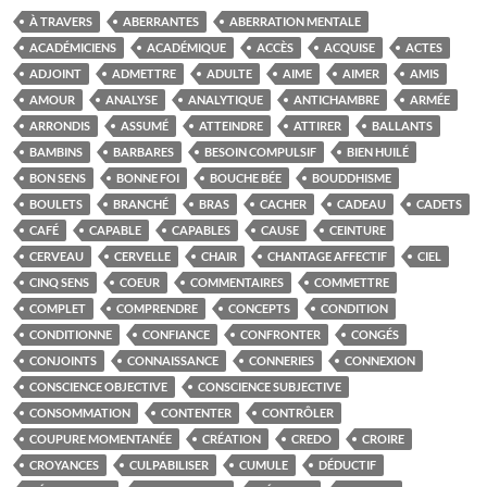
À TRAVERS
ABERRANTES
ABERRATION MENTALE
ACADÉMICIENS
ACADÉMIQUE
ACCÈS
ACQUISE
ACTES
ADJOINT
ADMETTRE
ADULTE
AIME
AIMER
AMIS
AMOUR
ANALYSE
ANALYTIQUE
ANTICHAMBRE
ARMÉE
ARRONDIS
ASSUMÉ
ATTEINDRE
ATTIRER
BALLANTS
BAMBINS
BARBARES
BESOIN COMPULSIF
BIEN HUILÉ
BON SENS
BONNE FOI
BOUCHE BÉE
BOUDDHISME
BOULETS
BRANCHÉ
BRAS
CACHER
CADEAU
CADETS
CAFÉ
CAPABLE
CAPABLES
CAUSE
CEINTURE
CERVEAU
CERVELLE
CHAIR
CHANTAGE AFFECTIF
CIEL
CINQ SENS
COEUR
COMMENTAIRES
COMMETTRE
COMPLET
COMPRENDRE
CONCEPTS
CONDITION
CONDITIONNE
CONFIANCE
CONFRONTER
CONGÉS
CONJOINTS
CONNAISSANCE
CONNERIES
CONNEXION
CONSCIENCE OBJECTIVE
CONSCIENCE SUBJECTIVE
CONSOMMATION
CONTENTER
CONTRÔLER
COUPURE MOMENTANÉE
CRÉATION
CREDO
CROIRE
CROYANCES
CULPABILISER
CUMULE
DÉDUCTIF