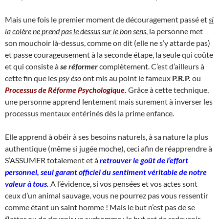
Mais une fois le premier moment de découragement passé et
si
la colère ne prend pas le dessus sur le bon sens
, la personne met
son mouchoir là-dessus, comme on dit (elle ne s’y attarde pas)
et passe courageusement à la seconde étape, la seule qui coûte
et qui consiste à
se réformer
complètement. C’est d’ailleurs à
cette fin que les
psy éso
ont mis au point le fameux
P.R.P.
ou
Processus de Réforme Psychologique
.
Grâce à cette technique,
une personne apprend lentement mais surement à inverser les
processus mentaux entérinés dès la prime enfance.
Elle apprend à obéir à ses besoins naturels, à sa nature la plus
authentique (même si jugée moche), ceci afin de réapprendre à
S’ASSUMER totalement et à
retrouver le goût de l’effort
personnel, seul garant officiel du sentiment véritable de notre
valeur à tous.
A l’évidence, si vos pensées et vos actes sont
ceux d’un animal sauvage, vous ne pourrez pas vous ressentir
comme étant un saint homme ! Mais le but n’est pas de se
flatter ou de devenir un surhomme : le but est de redevenir