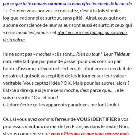
parce que tu te conduis
comme si
tu étais effectivement de la merde
! »
Comme vous pouvez le constatez, c’est à la fois simple,
logique, rationnel et surtout, sans pitié ! Ainsi, ceux qui n’ont
aucune conscience de leur valeur sont aussi et surtout ceux qui
«
ne se mouillent jamais
» et
n’ont encore rien fait qui puisse avoir
de la valeur
.
Ils ne sont pas «
moches
» : ils sont…
Rien du tout !
Leur
Tiédeur
naturelle fait que par peur de passer pour des cons ou par
honte d’assumer d’éventuels échecs, ils n’ont encore rien fait de
notoire et qui soit susceptible de les informer sur leur valeur
véritable. Vous captez l’idée ? OK, Mais pour les autres, alors ?
Est-ce à dire que si je me sens moche, c’est parce que… Je le
suis en vérité ? Oui et non !
(J’adore écrire ça, les apparents paradoxes me font jouir.)
Oui, si vous avez commis l’erreur de
VOUS IDENTIFIER
à vos
processus mentaux de merde (en Français dans le texte) Non,
si vous comprenez que
vous n’êtes pas ce que vous pensez mais