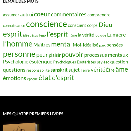
L’ÉMAIL DES MOTS
coeur
commentaires
autrui
assumer
comprendre
conscience
Dieu
conscient
corps
connaissance
esprit
l'esprit
Lumière
la vérité
idée
Jésus
l'ego
l'âme
logique
l’homme
mental
Maîtres
Moi-Idéalisé
pensées
paix
personne
pouvoir
peur
processus mentaux
plaisir
Psychologie ésotérique
question
Psychologues Esotéristes
psy éso
âme
vérité
questions
sujet
sanskrit
Être
responsabilité
Terre
état d'esprit
émotions
époque
MES QUATRE PREMIERS LIVRES