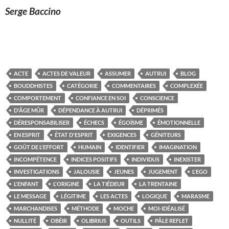
Serge Baccino
ACTE
ACTES DE VALEUR
ASSUMER
AUTRUI
BLOG
BOUDDHISTES
CATÉGORIE
COMMENTAIRES
COMPLEXÉE
COMPORTEMENT
CONFIANCE EN SOI
CONSCIENCE
D'ÂGE MÛR
DÉPENDANCE À AUTRUI
DÉPRIMÉS
DÉRESPONSABILISER
ÉCHECS
ÉGOÏSME
ÉMOTIONNELLE
EN ESPRIT
ÉTAT D'ESPRIT
EXIGENCES
GÉNITEURS
GOÛT DE L'EFFORT
HUMAIN
IDENTIFIER
IMAGINATION
INCOMPÉTENCE
INDICES POSITIFS
INDIVIDUS
INEXISTER
INVESTIGATIONS
JALOUSIE
JEUNES
JUGEMENT
L'EGO
L'ENFANT
L'ORIGINE
LA TIÉDEUR
LA TRENTAINE
LE MESSAGE
LÉGITIME
LES ACTES
LOGIQUE
MARASME
MARCHANDISES
MÉTHODE
MOCHE
MOI-IDÉALISÉ
NULLITÉ
OBÉIR
OLIBRIUS
OUTILS
PÂLE REFLET