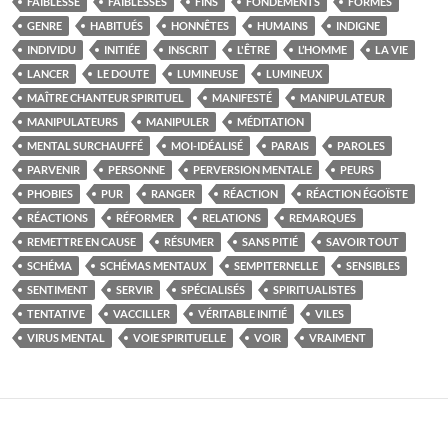
FAIBLESSE
FAIBLESSES
FINS
FONDEMENTS
FORMES
GENRE
HABITUÉS
HONNÊTES
HUMAINS
INDIGNE
INDIVIDU
INITIÉE
INSCRIT
L'ÊTRE
L’HOMME
LA VIE
LANCER
LE DOUTE
LUMINEUSE
LUMINEUX
MAÎTRE CHANTEUR SPIRITUEL
MANIFESTÉ
MANIPULATEUR
MANIPULATEURS
MANIPULER
MÉDITATION
MENTAL SURCHAUFFÉ
MOI-IDÉALISÉ
PARAIS
PAROLES
PARVENIR
PERSONNE
PERVERSION MENTALE
PEURS
PHOBIES
PUR
RANGER
RÉACTION
RÉACTION ÉGOÏSTE
RÉACTIONS
RÉFORMER
RELATIONS
REMARQUES
REMETTRE EN CAUSE
RÉSUMER
SANS PITIÉ
SAVOIR TOUT
SCHÉMA
SCHÉMAS MENTAUX
SEMPITERNELLE
SENSIBLES
SENTIMENT
SERVIR
SPÉCIALISÉS
SPIRITUALISTES
TENTATIVE
VACCILLER
VÉRITABLE INITIÉ
VILES
VIRUS MENTAL
VOIE SPIRITUELLE
VOIR
VRAIMENT