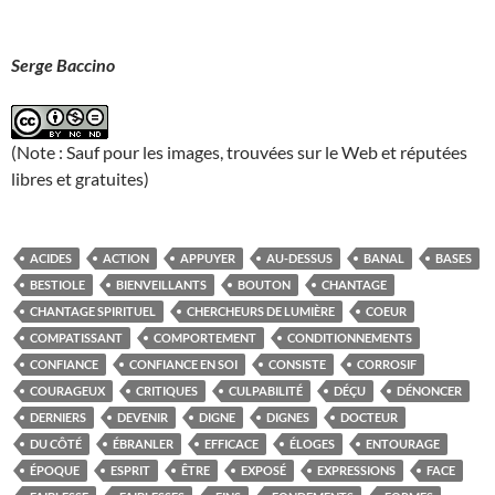
Serge Baccino
(Note : Sauf pour les images, trouvées sur le Web et réputées
libres et gratuites)
ACIDES
ACTION
APPUYER
AU-DESSUS
BANAL
BASES
BESTIOLE
BIENVEILLANTS
BOUTON
CHANTAGE
CHANTAGE SPIRITUEL
CHERCHEURS DE LUMIÈRE
COEUR
COMPATISSANT
COMPORTEMENT
CONDITIONNEMENTS
CONFIANCE
CONFIANCE EN SOI
CONSISTE
CORROSIF
COURAGEUX
CRITIQUES
CULPABILITÉ
DÉÇU
DÉNONCER
DERNIERS
DEVENIR
DIGNE
DIGNES
DOCTEUR
DU CÔTÉ
ÉBRANLER
EFFICACE
ÉLOGES
ENTOURAGE
ÉPOQUE
ESPRIT
ÊTRE
EXPOSÉ
EXPRESSIONS
FACE