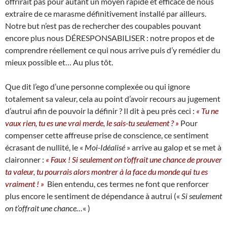
offrirait pas pour autant un moyen rapide et efficace de nous
extraire de ce marasme définitivement installé par ailleurs.
Notre but n’est pas de rechercher des coupables pouvant
encore plus nous DÉRESPONSABILISER : notre propos et de
comprendre réellement ce qui nous arrive puis d’y remédier du
mieux possible et… Au plus tôt.
Que dit l’ego d’une personne complexée ou qui ignore
totalement sa valeur, cela au point d’avoir recours au jugement
d’autrui afin de pouvoir la définir ? Il dit à peu près ceci :
« Tu ne
vaux rien, tu es une vrai merde, le sais-tu seulement ? »
Pour
compenser cette affreuse prise de conscience, ce sentiment
écrasant de nullité, le «
Moi-Idéalisé
» arrive au galop et se met à
claironner :
« Faux ! Si seulement on t’offrait une chance de prouver
ta valeur, tu pourrais alors montrer à la face du monde qui tu es
vraiment ! »
Bien entendu, ces termes ne font que renforcer
plus encore le sentiment de dépendance à autrui («
Si seulement
on t’offrait une chance…
« )