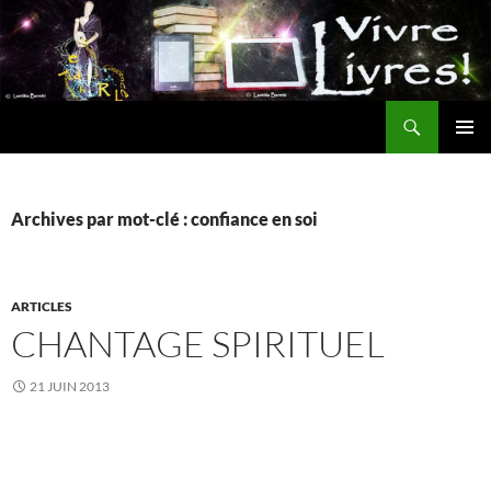
Aller
au
contenu
Recherche
MENU
PRINCI
Archives par mot-clé : confiance en soi
ARTICLES
CHANTAGE SPIRITUEL
21 JUIN 2013