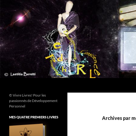
Aller
au
contenu
Recherche
© Vivre Livres! Pour les
passionnés de Développement
Personnel
MES QUATRE PREMIERS LIVRES
Archives par m