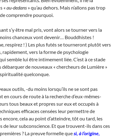
ses représentants. Bien évidemment, il ne la
s «
au-dedans
» qu’au dehors. Mais n’allons pas trop
s de comprendre pourquoi.
nt s’y être mal pris, vont alors se tourner vers la
es moins chanceux vont devenir… Bouddhistes !
, respirez ! ) Les plus futés se tourneront plutôt vers
s, rapidement, vers la forme de psychologie
qui semble lui être intimement liée. C’est à ce stade
 débarquer de nouveaux « chercheurs de Lumière »
spiritualité quelconque.
eaux outils, -du moins lorsqu’ils ne se sont pas
t en cours de route à la recherche d’eux-mêmes-
eurs tous beaux et propres sur eux et occupés à
chniques efficaces censées leur permettre de
us encore, cela au point d’atteindre, tôt ou tard, les
s de leur subconscience. Et que trouvent-ils dans ces
premières ? La preuve formelle que
si, à l’origine,