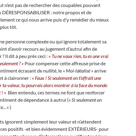
but n’est pas de rechercher des coupables pouvant
us DÉRESPONSABILISER : notre propos et de
lement ce qui nous arrive puis d’y remédier du mieux
plus tôt.
’une personne complexée ou qui ignore totalement sa
oint d’avoir recours au jugement d’autrui afin de
 ? Il dit à peu près ceci :
« Tu ne vaux rien, tu es une vrai
 seulement ? »
Pour compenser cette affreuse prise de
ntiment écrasant de nullité, le «
Moi-Idéalisé
» arrive
t à claironner :
« Faux ! Si seulement on t’offrait une
 ta valeur, tu pourrais alors montrer à la face du monde
t ! »
Bien entendu, ces termes ne font que renforcer
entiment de dépendance à autrui («
Si seulement on
nce…
« )
ts ignorent simplement leur valeur et n’attendent
dices positifs -et bien évidemment EXTÉRIEURS- pour