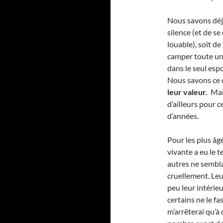
Nous savons déjà
silence (et de s
louable), soit d
camper toute une 
dans le seul esp
Nous savons ce 
leur valeur.
Mais
d’ailleurs pour c
d’années.
Pour les plus âg
vivante a eu le t
autres ne sembla
cruellement. Leur
peu leur intérie
certains ne le f
m’arrêterai qu’à 