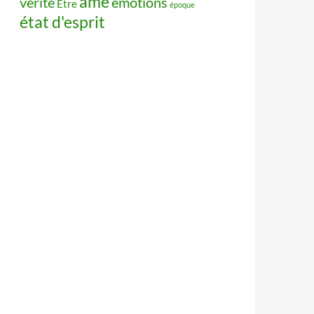
âme
vérité
émotions
Être
époque
état d'esprit