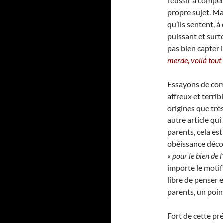
réussir à compen
propre sujet. Mai
qu’ils sentent, à
puissant et surt
pas bien capter l
merde, voilà tout 
Essayons de comp
affreux et terri
origines que très
autre article qui
parents, cela es
obéissance décou
«
pour le bien de l
importe le motif e
libre de penser e
parents, un point
Fort de cette pré