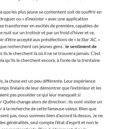
 que les plus jeune se contentent soit de souffrir en
e droguer ou «
d’inexister
» avec une application
e se transformer en excités de première, capables de
nuit sur un trottoir et par un froid d’hiver et ce,
oir d’être accepté aux présélections de «
la Star ‘AC.
»
que recherchent ces jeunes gens :
le sentiment de
 ils le cherchent là où il ne se trouvera jamais. C’est
ela qu’ils le cherchent encore, à l’orée de la trentaine
és, la chose est un peu différente. Leur expérience
emps linéaire de leur démontrer que l’extérieur et les
ient pas posséder ce qui leur manquait si
 Quête change alors de direction : ils vont visiter un
ur à la recherche de cette fameuse valeur. Bien que
assent pas, nous sommes bien d’accord là dessus. Je ne
des généralités, seul compte l’état d’esprit et non le