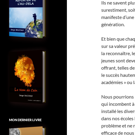
Ils ne savent plu
surestiment, soit
manifeste d’une 
génération.
Et bien que chaq
sur sa valeur pr
la reconnaître, 
jeunes sont dev
offrant, telles d
le succès haute
académies » ou l
Nous pourrions a
qui incombent à 
installé les di
dans nos écoles 
MON DERNIER LIVRE
problème et ne n
efficace de nous