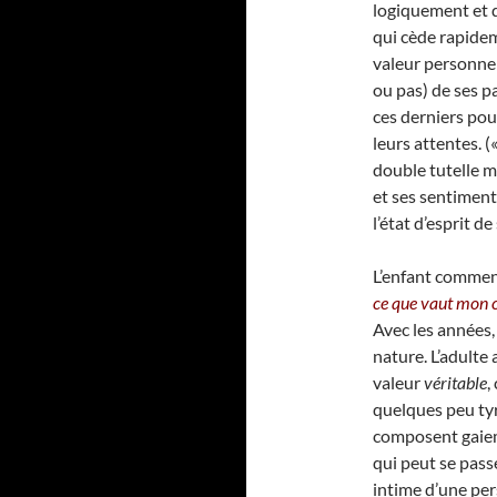
logiquement et d
qui cède rapidem
valeur personnell
ou pas) de ses 
ces derniers po
leurs attentes. (
double tutelle m
et ses sentiment
l’état d’esprit de
L’enfant commen
ce que vaut mon c
Avec les années,
nature. L’adulte
valeur
véritable
,
quelques peu tyr
composent gaieme
qui peut se pass
intime d’une per