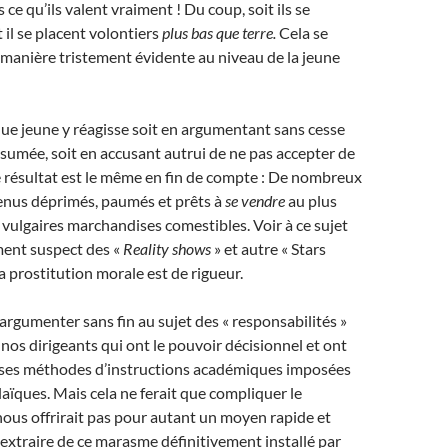
s ce qu’ils valent vraiment ! Du coup, soit ils se
 il se placent volontiers
plus bas que terre.
Cela se
manière tristement évidente au niveau de la jeune
ue jeune y réagisse soit en argumentant sans cesse
ésumée, soit en accusant autrui de ne pas accepter de
le résultat est le même en fin de compte : De nombreux
enus déprimés, paumés et prêts à
se vendre
au plus
e vulgaires marchandises comestibles. Voir à ce sujet
ment suspect des «
Reality shows
» et autre « Stars
a prostitution morale est de rigueur.
rgumenter sans fin au sujet des « responsabilités »
nos dirigeants qui ont le pouvoir décisionnel et ont
verses méthodes d’instructions académiques imposées
laïques. Mais cela ne ferait que compliquer le
ous offrirait pas pour autant un moyen rapide et
 extraire de ce marasme définitivement installé par