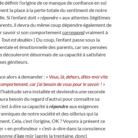
e définir l’origine de ce manque de confiance en soi
ent la place à la perte totale du sentiment de notre
e. Si l’enfant doit «
répondre
» aux attentes (légitimes
parents, il devra du même coup dépendre également de
ur savoir si son comportement
correspond
vraiment à
«
Tout est double
« ) Du coup, l’enfant passe sous la
entale et émotionnelle des parents, car ses pensées
s découleront désormais de sa capacité à satisfaire
 ses géniteurs.
ce alors à demander :
« Vous, là, dehors, dites-moi vite
omportement, car j’ai besoin de vous pour le savoir ! »
 l’habitude sera installée et deviendra une seconde
 aura besoin du regard d’autrui pour connaître sa
 c’est à dire sa capacité à
répondre
aux exigences
anniques de notre société et des olibrius qui la
nt. Cela, c’est l’origine, OK ? Voyons à présent ce
er « en profondeur » c’est-à-dire dans la conscience
sonne d’âge mûr (après la trentaine, donc)