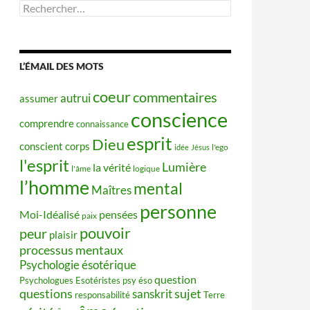
Rechercher :
L’ÉMAIL DES MOTS
coeur
commentaires
autrui
assumer
conscience
comprendre
connaissance
esprit
Dieu
conscient
corps
idée
Jésus
l'ego
l'esprit
Lumière
la vérité
l'âme
logique
l’homme
mental
Maîtres
personne
Moi-Idéalisé
pensées
paix
pouvoir
peur
plaisir
processus mentaux
Psychologie ésotérique
question
Psychologues Esotéristes
psy éso
questions
sujet
sanskrit
responsabilité
Terre