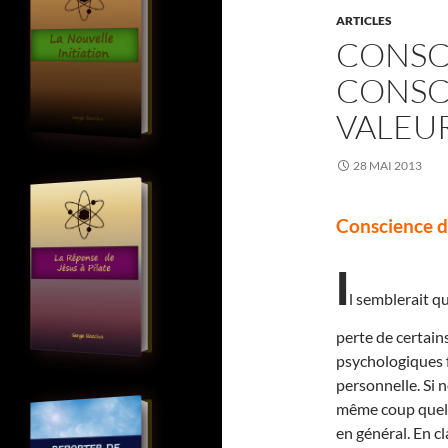
ARTICLES
CONSC
CONSC
VALEU
28 MAI 2013
Conscience d’
I
l semblerait q
perte de certain
psychologiques 
personnelle. Si 
même coup quelle
en général. En cl