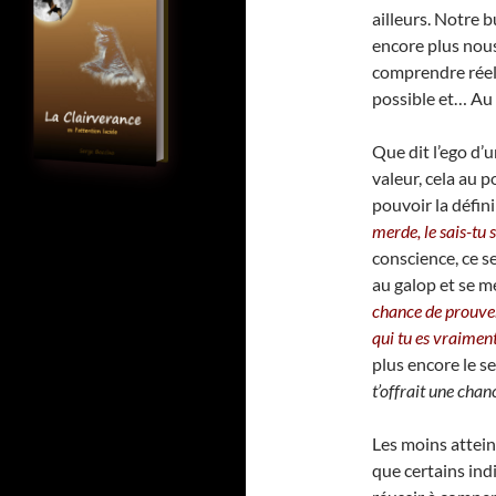
ailleurs. Notre 
encore plus no
comprendre réel
possible et… Au 
Que dit l’ego d
valeur, cela au p
pouvoir la définir
merde, le sais-tu
conscience, ce se
au galop et se me
chance de prouver
qui tu es vraimen
plus encore le s
t’offrait une cha
Les moins attein
que certains in