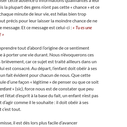
ser cette absence d’informations qualifiantes à leur
s la plupart des gens n’ont pas cette « chance » et ce
 chaque minute de leur vie, est hélas bien trop
out précis pour leur laisser la moindre chance de ne
e message. Et ce message est celui-ci :
« Tu es une
! »
rendre tout d’abord l’origine de ce sentiment
ble à porter une vie durant. Nous n’évoquerons ces
 brièvement, car ce sujet est traité ailleurs dans un
 lui est consacré. Au départ, l’enfant doit obéir à ses
t un fait évident pour chacun de nous. Que cette
le d’une façon « légitime » de penser ou que ce soit
’enfant
» (sic), force nous est de constater que peu
t l’état d’esprit à la base du fait, un enfant n’est pas
t d’agir comme il le souhaite : il doit obéir à ses
 c’est tout.
misse, il est dès lors plus facile d’avancer