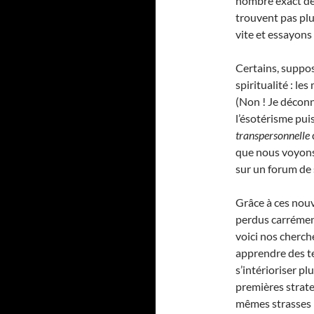
nombre exact de 
trouvent pas plu
vite et essayon
Certains, supposa
spiritualité : l
(Non ! Je déconne
l’ésotérisme pui
transpersonnelle
que nous voyons
sur un forum de 
Grâce à ces nouv
perdus carrémen
voici nos cherch
apprendre des te
s’intérioriser pl
premières strate
mêmes strasses 