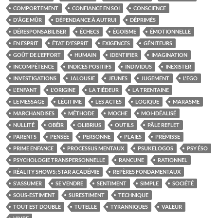
COMPORTEMENT
CONFIANCE EN SOI
CONSCIENCE
D'ÂGE MÛR
DÉPENDANCE À AUTRUI
DÉPRIMÉS
DÉRESPONSABILISER
ÉCHECS
ÉGOÏSME
ÉMOTIONNELLE
EN ESPRIT
ÉTAT D'ESPRIT
EXIGENCES
GÉNITEURS
GOÛT DE L'EFFORT
HUMAIN
IDENTIFIER
IMAGINATION
INCOMPÉTENCE
INDICES POSITIFS
INDIVIDUS
INEXISTER
INVESTIGATIONS
JALOUSIE
JEUNES
JUGEMENT
L'EGO
L'ENFANT
L'ORIGINE
LA TIÉDEUR
LA TRENTAINE
LE MESSAGE
LÉGITIME
LES ACTES
LOGIQUE
MARASME
MARCHANDISES
MÉTHODE
MOCHE
MOI-IDÉALISÉ
NULLITÉ
OBÉIR
OLIBRIUS
OUTILS
PÂLE REFLET
PARENTS
PENSÉE
PERSONNE
PLAIES
PRÉMISSE
PRIME ENFANCE
PROCESSUS MENTAUX
PSUKELOGOS
PSY ÉSO
PSYCHOLOGIE TRANSPERSONNELLE
RANCUNE
RATIONNEL
RÉALITY SHOWS; STAR ACADÉMIE
REPÈRES FONDAMENTAUX
S'ASSUMER
SE VENDRE
SENTIMENT
SIMPLE
SOCIÉTÉ
SOUS-ESTIMENT
SURESTIMENT
TECHNIQUE
TOUT EST DOUBLE
TUTELLE
TYRANNIQUES
VALEUR