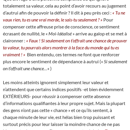
totalement sa valeur, cela au point d’avoir recours au jugement
d’autrui afin de pouvoir la définir ? Il dit à peu près ceci :
« Tu ne
vaux rien, tu es une vrai merde, le sais-tu seulement ? »
Pour
compenser cette affreuse prise de conscience, ce sentiment
écrasant de nullité, le «
Moi-Idéalisé
» arrive au galop et se met à
claironner :
« Faux ! Si seulement on t’offrait une chance de prouver
ta valeur, tu pourrais alors montrer à la face du monde qui tu es
vraiment ! »
Bien entendu, ces termes ne font que renforcer
plus encore le sentiment de dépendance à autrui («
Si seulement
on t’offrait une chance…
« )
Les moins atteints ignorent simplement leur valeur et
n’attendent que certains indices positifs -et bien évidemment
EXTÉRIEURS- pour réussir à compenser cette absence
d’informations qualifiantes à leur propre sujet. Mais la plupart
des gens n’ont pas cette « chance » et ce qu’ils sentent, à
chaque minute de leur vie, est hélas bien trop puissant et
surtout précis pour leur laisser la moindre chance de ne pas