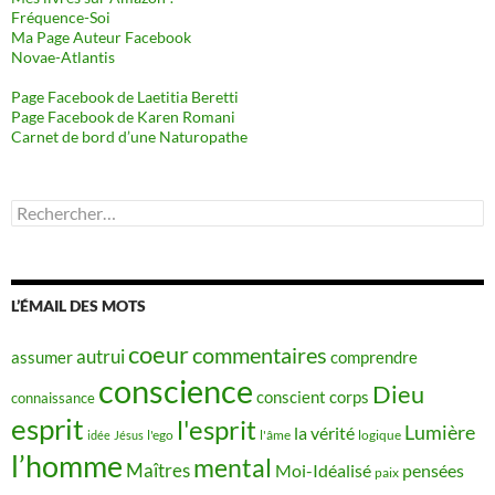
Fréquence-Soi
Ma Page Auteur Facebook
Novae-Atlantis
Page Facebook de Laetitia Beretti
Page Facebook de Karen Romani
Carnet de bord d’une Naturopathe
Rechercher :
L’ÉMAIL DES MOTS
coeur
commentaires
autrui
assumer
comprendre
conscience
Dieu
conscient
corps
connaissance
esprit
l'esprit
Lumière
la vérité
idée
Jésus
l'ego
l'âme
logique
l’homme
mental
Maîtres
Moi-Idéalisé
pensées
paix