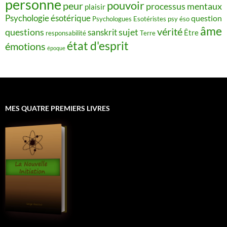
personne
pouvoir
peur
processus mentaux
plaisir
Psychologie ésotérique
question
Psychologues Esotéristes
psy éso
âme
vérité
questions
sujet
sanskrit
Être
responsabilité
Terre
état d'esprit
émotions
époque
MES QUATRE PREMIERS LIVRES