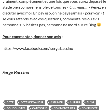
vraiment, complètement et une fois que vous aurez dépassé le
stade bien compréhensible de tous les
« Oui, mais… » V
enez en
discuter avec moi. En psy éso, on ne paye jamais «
pour voir
» !
Je vous attends avec vos questions, commentaires ou avis
personnels. N’hésitez pas, personne ne mord sur ce Blog
Pour commenter, donner son avis
:
https://www.facebook.com/ serge.baccino
Serge Baccino
ACTE
ACTES DE VALEUR
ASSUMER
AUTRUI
BLOG
BOUDDHISTES
CATÉGORIE
COMMENTAIRES
COMPLEXÉE