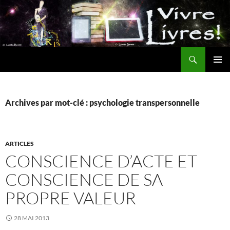
Aller
au
contenu
Recherche
MENU
PRINCI
Archives par mot-clé : psychologie transpersonnelle
ARTICLES
CONSCIENCE D’ACTE ET
CONSCIENCE DE SA
PROPRE VALEUR
28 MAI 2013