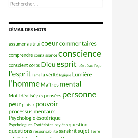
Rechercher :
L’ÉMAIL DES MOTS
coeur
commentaires
autrui
assumer
conscience
comprendre
connaissance
esprit
Dieu
conscient
corps
idée
Jésus
l'ego
l'esprit
Lumière
la vérité
l'âme
logique
l’homme
mental
Maîtres
personne
Moi-Idéalisé
pensées
paix
pouvoir
peur
plaisir
processus mentaux
Psychologie ésotérique
question
Psychologues Esotéristes
psy éso
questions
sujet
sanskrit
responsabilité
Terre