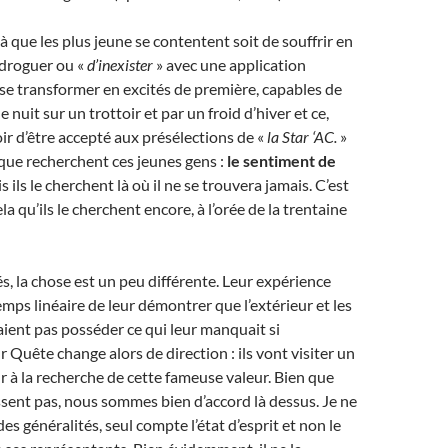
 que les plus jeune se contentent soit de souffrir en
e droguer ou «
d’inexister
» avec une application
e se transformer en excités de première, capables de
nuit sur un trottoir et par un froid d’hiver et ce,
oir d’être accepté aux présélections de «
la Star ‘AC.
»
que recherchent ces jeunes gens :
le sentiment de
 ils le cherchent là où il ne se trouvera jamais. C’est
ela qu’ils le cherchent encore, à l’orée de la trentaine
és, la chose est un peu différente. Leur expérience
emps linéaire de leur démontrer que l’extérieur et les
ient pas posséder ce qui leur manquait si
 Quête change alors de direction : ils vont visiter un
ur à la recherche de cette fameuse valeur. Bien que
assent pas, nous sommes bien d’accord là dessus. Je ne
des généralités, seul compte l’état d’esprit et non le