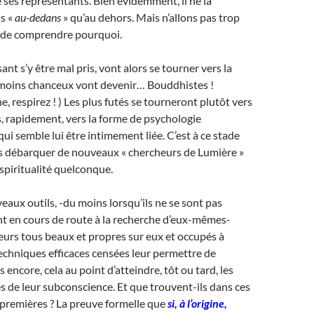
ses représentants. Bien évidemment, il ne la
s «
au-dedans
» qu’au dehors. Mais n’allons pas trop
s de comprendre pourquoi.
nt s’y être mal pris, vont alors se tourner vers la
es moins chanceux vont devenir… Bouddhistes !
, respirez ! ) Les plus futés se tourneront plutôt vers
s, rapidement, vers la forme de psychologie
qui semble lui être intimement liée. C’est à ce stade
 débarquer de nouveaux « chercheurs de Lumière »
spiritualité quelconque.
eaux outils, -du moins lorsqu’ils ne se sont pas
t en cours de route à la recherche d’eux-mêmes-
eurs tous beaux et propres sur eux et occupés à
chniques efficaces censées leur permettre de
us encore, cela au point d’atteindre, tôt ou tard, les
s de leur subconscience. Et que trouvent-ils dans ces
premières ? La preuve formelle que
si, à l’origine,