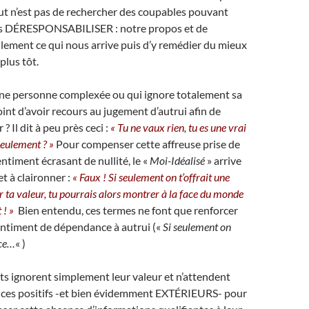
but n’est pas de rechercher des coupables pouvant
us DÉRESPONSABILISER : notre propos et de
lement ce qui nous arrive puis d’y remédier du mieux
plus tôt.
’une personne complexée ou qui ignore totalement sa
oint d’avoir recours au jugement d’autrui afin de
 ? Il dit à peu près ceci :
« Tu ne vaux rien, tu es une vrai
 seulement ? »
Pour compenser cette affreuse prise de
ntiment écrasant de nullité, le «
Moi-Idéalisé
» arrive
t à claironner :
« Faux ! Si seulement on t’offrait une
 ta valeur, tu pourrais alors montrer à la face du monde
t ! »
Bien entendu, ces termes ne font que renforcer
entiment de dépendance à autrui («
Si seulement on
nce…
« )
ts ignorent simplement leur valeur et n’attendent
dices positifs -et bien évidemment EXTÉRIEURS- pour