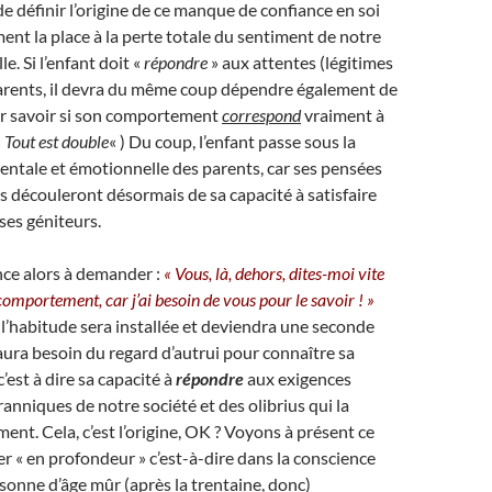
e définir l’origine de ce manque de confiance en soi
ent la place à la perte totale du sentiment de notre
e. Si l’enfant doit «
répondre
» aux attentes (légitimes
parents, il devra du même coup dépendre également de
ur savoir si son comportement
correspond
vraiment à
«
Tout est double
« ) Du coup, l’enfant passe sous la
entale et émotionnelle des parents, car ses pensées
s découleront désormais de sa capacité à satisfaire
 ses géniteurs.
ce alors à demander :
« Vous, là, dehors, dites-moi vite
omportement, car j’ai besoin de vous pour le savoir ! »
 l’habitude sera installée et deviendra une seconde
 aura besoin du regard d’autrui pour connaître sa
 c’est à dire sa capacité à
répondre
aux exigences
anniques de notre société et des olibrius qui la
nt. Cela, c’est l’origine, OK ? Voyons à présent ce
er « en profondeur » c’est-à-dire dans la conscience
sonne d’âge mûr (après la trentaine, donc)