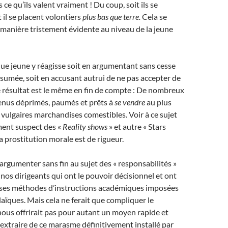
s ce qu’ils valent vraiment ! Du coup, soit ils se
 il se placent volontiers
plus bas que terre.
Cela se
manière tristement évidente au niveau de la jeune
ue jeune y réagisse soit en argumentant sans cesse
ésumée, soit en accusant autrui de ne pas accepter de
le résultat est le même en fin de compte : De nombreux
enus déprimés, paumés et prêts à
se vendre
au plus
e vulgaires marchandises comestibles. Voir à ce sujet
ment suspect des «
Reality shows
» et autre « Stars
a prostitution morale est de rigueur.
rgumenter sans fin au sujet des « responsabilités »
nos dirigeants qui ont le pouvoir décisionnel et ont
verses méthodes d’instructions académiques imposées
laïques. Mais cela ne ferait que compliquer le
ous offrirait pas pour autant un moyen rapide et
 extraire de ce marasme définitivement installé par