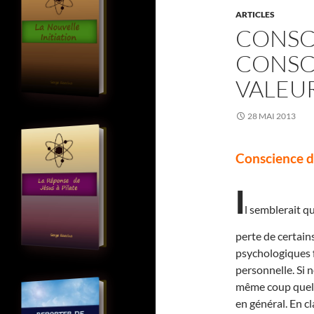
ARTICLES
CONSC
CONSC
VALEU
28 MAI 2013
Conscience d’
I
l semblerait q
perte de certain
psychologiques 
personnelle. Si 
même coup quelle
en général. En cl