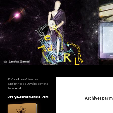
Aller
au
contenu
Recherche
© Vivre Livres! Pour les
passionnés de Développement
Personnel
MES QUATRE PREMIERS LIVRES
Archives par mo