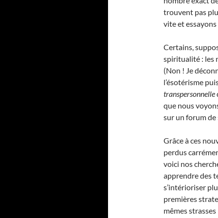
nombre exact de 
trouvent pas plu
vite et essayon
Certains, supposa
spiritualité : l
(Non ! Je déconne
l’ésotérisme pui
transpersonnelle
que nous voyons
sur un forum de 
Grâce à ces nouv
perdus carrémen
voici nos cherch
apprendre des te
s’intérioriser pl
premières strate
mêmes strasses 