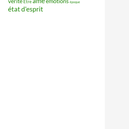
âme
vérité
émotions
Être
époque
état d'esprit