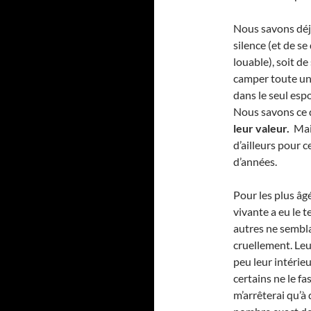
Nous savons déjà
silence (et de s
louable), soit d
camper toute une 
dans le seul esp
Nous savons ce 
leur valeur.
Mais
d’ailleurs pour c
d’années.
Pour les plus âg
vivante a eu le t
autres ne sembla
cruellement. Leur
peu leur intérie
certains ne le f
m’arrêterai qu’à 