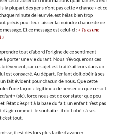
ser cette absence d’informations qualifiantes à leur
s la plupart des gens n’ont pas cette « chance » et ce
 chaque minute de leur vie, est hélas bien trop
out précis pour leur laisser la moindre chance de ne
e message. Et ce message est celui-ci :
« Tu es une
! »
rendre tout d’abord l’origine de ce sentiment
ble à porter une vie durant. Nous n’évoquerons ces
 brièvement, car ce sujet est traité ailleurs dans un
 lui est consacré. Au départ, l’enfant doit obéir à ses
t un fait évident pour chacun de nous. Que cette
le d’une façon « légitime » de penser ou que ce soit
’enfant
» (sic), force nous est de constater que peu
t l’état d’esprit à la base du fait, un enfant n’est pas
t d’agir comme il le souhaite : il doit obéir à ses
 c’est tout.
misse, il est dès lors plus facile d’avancer