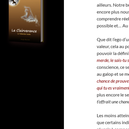
ailleurs. Notre 
encore plus no
comprendre réel
possible et… Au 
Que dit l’ego d
valeur, cela au p
pouvoir la définir
merde, le sais-tu
conscience, ce se
au galop et se me
chance de prouver
qui tu es vraimen
plus encore le s
t’offrait une cha
Les moins attein
que certains in