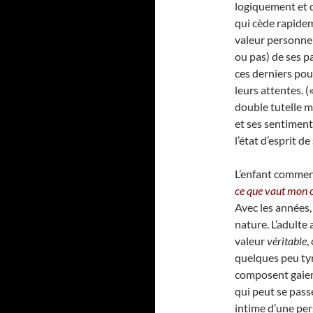
logiquement et d
qui cède rapidem
valeur personnell
ou pas) de ses 
ces derniers po
leurs attentes. (
double tutelle m
et ses sentiment
l’état d’esprit de
L’enfant commen
ce que vaut mon c
Avec les années,
nature. L’adulte
valeur
véritable
,
quelques peu tyr
composent gaieme
qui peut se pass
intime d’une per