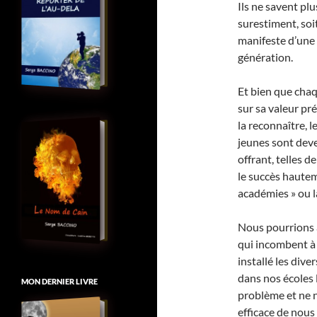
Ils ne savent plu
surestiment, soit
manifeste d’une 
génération.
Et bien que chaq
sur sa valeur pr
la reconnaître, 
jeunes sont dev
offrant, telles d
le succès haute
académies » ou l
Nous pourrions a
qui incombent à 
installé les di
dans nos écoles 
MON DERNIER LIVRE
problème et ne n
efficace de nous