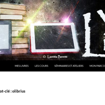
MES LIVRES
LES COURS
SÉMINAIRES ET ATELIERS
MON PARCO
t-clé : olibrius