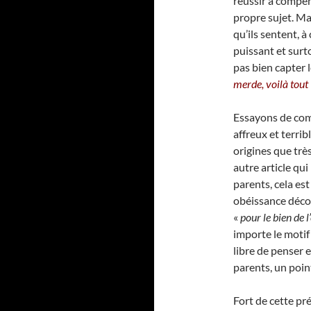
réussir à compen
propre sujet. Mai
qu’ils sentent, à
puissant et surt
pas bien capter l
merde, voilà tout 
Essayons de comp
affreux et terri
origines que très
autre article qui
parents, cela es
obéissance décou
«
pour le bien de l
importe le motif e
libre de penser e
parents, un point
Fort de cette pré