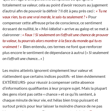
totalement sa valeur, cela au point d’avoir recours au jugement
d’autrui afin de pouvoir la définir ? Il dit à peu près ceci :
« Tu ne
vaux rien, tu es une vrai merde, le sais-tu seulement ? »
Pour
compenser cette affreuse prise de conscience, ce sentiment
écrasant de nullité, le «
Moi-Idéalisé
» arrive au galop et se met à
claironner :
« Faux ! Si seulement on t’offrait une chance de prouver
ta valeur, tu pourrais alors montrer à la face du monde qui tu es
vraiment ! »
Bien entendu, ces termes ne font que renforcer
plus encore le sentiment de dépendance à autrui («
Si seulement
on t’offrait une chance…
« )
Les moins atteints ignorent simplement leur valeur et
n’attendent que certains indices positifs -et bien évidemment
EXTÉRIEURS- pour réussir à compenser cette absence
d’informations qualifiantes à leur propre sujet. Mais la plupart
des gens n’ont pas cette « chance » et ce qu’ils sentent, à
chaque minute de leur vie, est hélas bien trop puissant et
surtout précis pour leur laisser la moindre chance de ne pas