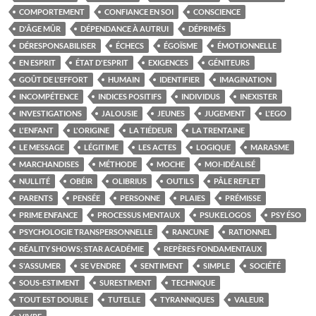
COMPORTEMENT
CONFIANCE EN SOI
CONSCIENCE
D'ÂGE MÛR
DÉPENDANCE À AUTRUI
DÉPRIMÉS
DÉRESPONSABILISER
ÉCHECS
ÉGOÏSME
ÉMOTIONNELLE
EN ESPRIT
ÉTAT D'ESPRIT
EXIGENCES
GÉNITEURS
GOÛT DE L'EFFORT
HUMAIN
IDENTIFIER
IMAGINATION
INCOMPÉTENCE
INDICES POSITIFS
INDIVIDUS
INEXISTER
INVESTIGATIONS
JALOUSIE
JEUNES
JUGEMENT
L'EGO
L'ENFANT
L'ORIGINE
LA TIÉDEUR
LA TRENTAINE
LE MESSAGE
LÉGITIME
LES ACTES
LOGIQUE
MARASME
MARCHANDISES
MÉTHODE
MOCHE
MOI-IDÉALISÉ
NULLITÉ
OBÉIR
OLIBRIUS
OUTILS
PÂLE REFLET
PARENTS
PENSÉE
PERSONNE
PLAIES
PRÉMISSE
PRIME ENFANCE
PROCESSUS MENTAUX
PSUKELOGOS
PSY ÉSO
PSYCHOLOGIE TRANSPERSONNELLE
RANCUNE
RATIONNEL
RÉALITY SHOWS; STAR ACADÉMIE
REPÈRES FONDAMENTAUX
S'ASSUMER
SE VENDRE
SENTIMENT
SIMPLE
SOCIÉTÉ
SOUS-ESTIMENT
SURESTIMENT
TECHNIQUE
TOUT EST DOUBLE
TUTELLE
TYRANNIQUES
VALEUR