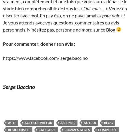
vraiment, complètement et une fois que vous aurez dépassé le
stade bien compréhensible de tous les
« Oui, mais… » V
enez en
discuter avec moi. En psy éso, on ne paye jamais «
pour voir
» !
Je vous attends avec vos questions, commentaires ou avis
personnels. N’hésitez pas, personne ne mord sur ce Blog
Pour commenter, donner son avis
:
https://www.facebook.com/ serge.baccino
Serge Baccino
ACTE
ACTES DE VALEUR
ASSUMER
AUTRUI
BLOG
BOUDDHISTES
CATÉGORIE
COMMENTAIRES
COMPLEXÉE