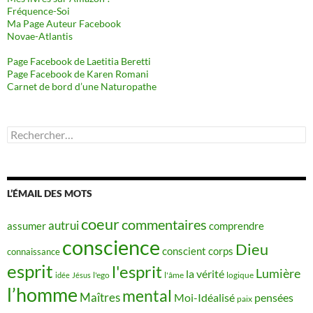
Fréquence-Soi
Ma Page Auteur Facebook
Novae-Atlantis
Page Facebook de Laetitia Beretti
Page Facebook de Karen Romani
Carnet de bord d’une Naturopathe
Rechercher :
L’ÉMAIL DES MOTS
coeur
commentaires
autrui
assumer
comprendre
conscience
Dieu
conscient
corps
connaissance
esprit
l'esprit
Lumière
la vérité
idée
Jésus
l'ego
l'âme
logique
l’homme
mental
Maîtres
Moi-Idéalisé
pensées
paix