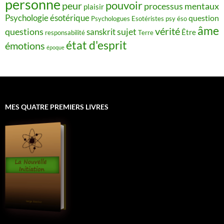
personne
pouvoir
peur
processus mentaux
plaisir
Psychologie ésotérique
question
Psychologues Esotéristes
psy éso
âme
vérité
questions
sujet
sanskrit
Être
responsabilité
Terre
état d'esprit
émotions
époque
MES QUATRE PREMIERS LIVRES