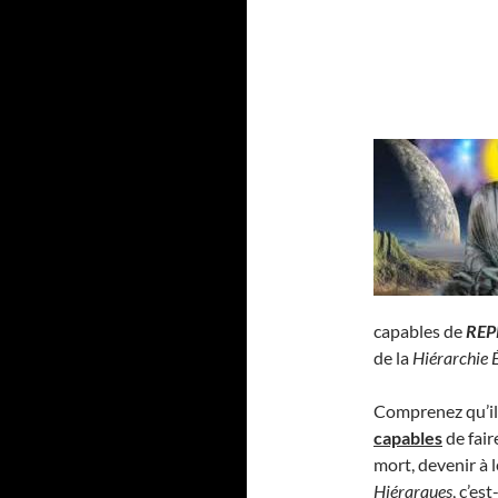
capables de
REP
de la
Hiérarchie 
Comprenez qu’il
capables
de fair
mort, devenir à 
Hiérarques
, c’es