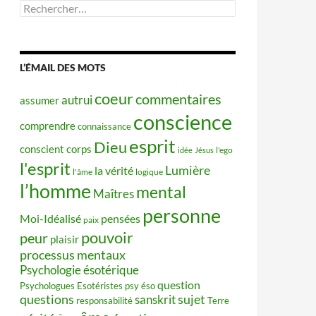
Rechercher :
L’ÉMAIL DES MOTS
coeur
commentaires
autrui
assumer
conscience
comprendre
connaissance
esprit
Dieu
conscient
corps
idée
Jésus
l'ego
l'esprit
Lumière
la vérité
l'âme
logique
l’homme
mental
Maîtres
personne
Moi-Idéalisé
pensées
paix
pouvoir
peur
plaisir
processus mentaux
Psychologie ésotérique
question
Psychologues Esotéristes
psy éso
questions
sujet
sanskrit
responsabilité
Terre