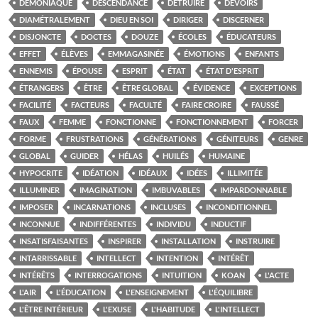
DÉMONIAQUE
DESCENDANCE
DÉTRUIRE
DEVOIRS
DIAMÉTRALEMENT
DIEU EN SOI
DIRIGER
DISCERNER
DISJONCTE
DOCTES
DOUZE
ÉCOLES
ÉDUCATEURS
EFFET
ÉLÈVES
EMMAGASINÉE
ÉMOTIONS
ENFANTS
ENNEMIS
ÉPOUSE
ESPRIT
ÉTAT
ÉTAT D'ESPRIT
ÉTRANGERS
ÊTRE
ÊTRE GLOBAL
ÉVIDENCE
EXCEPTIONS
FACILITÉ
FACTEURS
FACULTÉ
FAIRE CROIRE
FAUSSÉ
FAUX
FEMME
FONCTIONNE
FONCTIONNEMENT
FORCER
FORME
FRUSTRATIONS
GÉNÉRATIONS
GÉNITEURS
GENRE
GLOBAL
GUIDER
HÉLAS
HUILÉS
HUMAINE
HYPOCRITE
IDÉATION
IDÉAUX
IDÉES
ILLIMITÉE
ILLUMINER
IMAGINATION
IMBUVABLES
IMPARDONNABLE
IMPOSER
INCARNATIONS
INCLUSES
INCONDITIONNEL
INCONNUE
INDIFFÉRENTES
INDIVIDU
INDUCTIF
INSATISFAISANTES
INSPIRER
INSTALLATION
INSTRUIRE
INTARRISSABLE
INTELLECT
INTENTION
INTÉRÊT
INTÉRÊTS
INTERROGATIONS
INTUITION
KOAN
L'ACTE
L'AIR
L'ÉDUCATION
L'ENSEIGNEMENT
L'ÉQUILIBRE
L'ÊTRE INTÉRIEUR
L'EXUSE
L'HABITUDE
L'INTELLECT