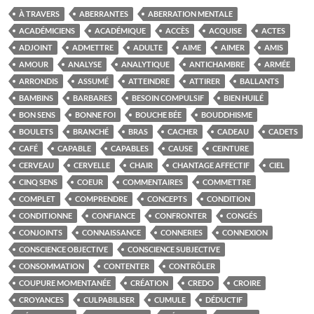
À TRAVERS
ABERRANTES
ABERRATION MENTALE
ACADÉMICIENS
ACADÉMIQUE
ACCÈS
ACQUISE
ACTES
ADJOINT
ADMETTRE
ADULTE
AIME
AIMER
AMIS
AMOUR
ANALYSE
ANALYTIQUE
ANTICHAMBRE
ARMÉE
ARRONDIS
ASSUMÉ
ATTEINDRE
ATTIRER
BALLANTS
BAMBINS
BARBARES
BESOIN COMPULSIF
BIEN HUILÉ
BON SENS
BONNE FOI
BOUCHE BÉE
BOUDDHISME
BOULETS
BRANCHÉ
BRAS
CACHER
CADEAU
CADETS
CAFÉ
CAPABLE
CAPABLES
CAUSE
CEINTURE
CERVEAU
CERVELLE
CHAIR
CHANTAGE AFFECTIF
CIEL
CINQ SENS
COEUR
COMMENTAIRES
COMMETTRE
COMPLET
COMPRENDRE
CONCEPTS
CONDITION
CONDITIONNE
CONFIANCE
CONFRONTER
CONGÉS
CONJOINTS
CONNAISSANCE
CONNERIES
CONNEXION
CONSCIENCE OBJECTIVE
CONSCIENCE SUBJECTIVE
CONSOMMATION
CONTENTER
CONTRÔLER
COUPURE MOMENTANÉE
CRÉATION
CREDO
CROIRE
CROYANCES
CULPABILISER
CUMULE
DÉDUCTIF