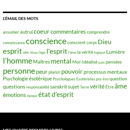
L’ÉMAIL DES MOTS
coeur
commentaires
autrui
assumer
comprendre
conscience
Dieu
conscient
corps
connaissance
esprit
l'esprit
Lumière
la vérité
idée
Jésus
l'ego
l'âme
logique
l’homme
mental
Maîtres
Moi-Idéalisé
pensées
paix
personne
pouvoir
peur
processus mentaux
plaisir
Psychologie ésotérique
question
Psychologues Esotéristes
psy éso
âme
vérité
questions
sujet
sanskrit
Être
responsabilité
Terre
état d'esprit
émotions
époque