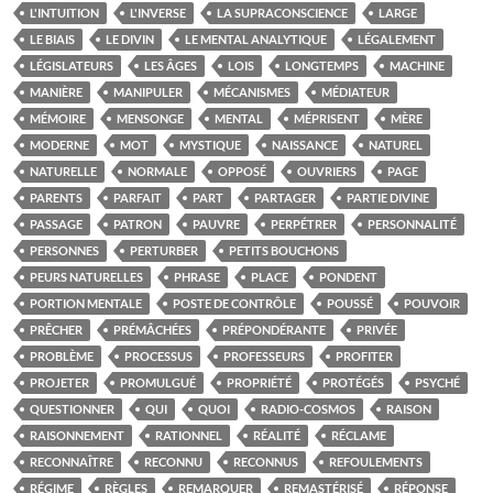
L'INTUITION
L'INVERSE
LA SUPRACONSCIENCE
LARGE
LE BIAIS
LE DIVIN
LE MENTAL ANALYTIQUE
LÉGALEMENT
LÉGISLATEURS
LES ÂGES
LOIS
LONGTEMPS
MACHINE
MANIÈRE
MANIPULER
MÉCANISMES
MÉDIATEUR
MÉMOIRE
MENSONGE
MENTAL
MÉPRISENT
MÈRE
MODERNE
MOT
MYSTIQUE
NAISSANCE
NATUREL
NATURELLE
NORMALE
OPPOSÉ
OUVRIERS
PAGE
PARENTS
PARFAIT
PART
PARTAGER
PARTIE DIVINE
PASSAGE
PATRON
PAUVRE
PERPÉTRER
PERSONNALITÉ
PERSONNES
PERTURBER
PETITS BOUCHONS
PEURS NATURELLES
PHRASE
PLACE
PONDENT
PORTION MENTALE
POSTE DE CONTRÔLE
POUSSÉ
POUVOIR
PRÊCHER
PRÉMÂCHÉES
PRÉPONDÉRANTE
PRIVÉE
PROBLÈME
PROCESSUS
PROFESSEURS
PROFITER
PROJETER
PROMULGUÉ
PROPRIÉTÉ
PROTÉGÉS
PSYCHÉ
QUESTIONNER
QUI
QUOI
RADIO-COSMOS
RAISON
RAISONNEMENT
RATIONNEL
RÉALITÉ
RÉCLAME
RECONNAÎTRE
RECONNU
RECONNUS
REFOULEMENTS
RÉGIME
RÈGLES
REMARQUER
REMASTÉRISÉ
RÉPONSE