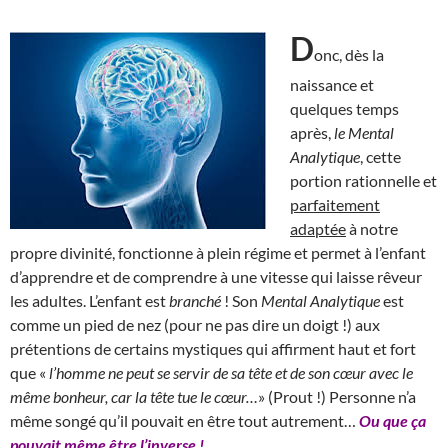
D
onc, dès la
naissance et
quelques temps
après,
le Mental
Analytique
, cette
portion rationnelle et
parfaitement
adaptée
à notre
propre divinité, fonctionne à plein régime et permet à l’enfant
d’apprendre et de comprendre à une vitesse qui laisse rêveur
les adultes. L’enfant est
branché
! Son
Mental Analytique
est
comme un pied de nez (pour ne pas dire un doigt !) aux
prétentions de certains mystiques qui affirment haut et fort
que «
l’homme ne peut se servir de sa tête et de son cœur avec le
même bonheur, car la tête tue le cœur…
» (Prout !) Personne n’a
même songé qu’il pouvait en être tout autrement…
Ou que ça
pouvait même être l’inverse !