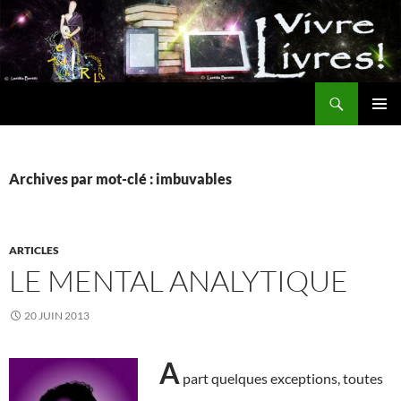
Aller
au
contenu
Recherche
MENU
PRINCI
Archives par mot-clé : imbuvables
ARTICLES
LE MENTAL ANALYTIQUE
20 JUIN 2013
A
part quelques exceptions, toutes