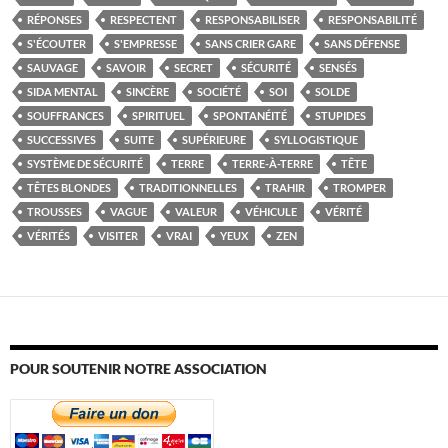
RÉPONSES
RESPECTENT
RESPONSABILISER
RESPONSABILITÉ
S'ÉCOUTER
S'EMPRESSE
SANS CRIER GARE
SANS DÉFENSE
SAUVAGE
SAVOIR
SECRET
SÉCURITÉ
SENSÉS
SIDA MENTAL
SINCÈRE
SOCIÉTÉ
SOI
SOLDE
SOUFFRANCES
SPIRITUEL
SPONTANÉITÉ
STUPIDES
SUCCESSIVES
SUITE
SUPÉRIEURE
SYLLOGISTIQUE
SYSTÈME DE SÉCURITÉ
TERRE
TERRE-À-TERRE
TÊTE
TÊTES BLONDES
TRADITIONNELLES
TRAHIR
TROMPER
TROUSSES
VAGUE
VALEUR
VÉHICULE
VÉRITÉ
VÉRITÉS
VISITER
VRAI
YEUX
ZEN
POUR SOUTENIR NOTRE ASSOCIATION