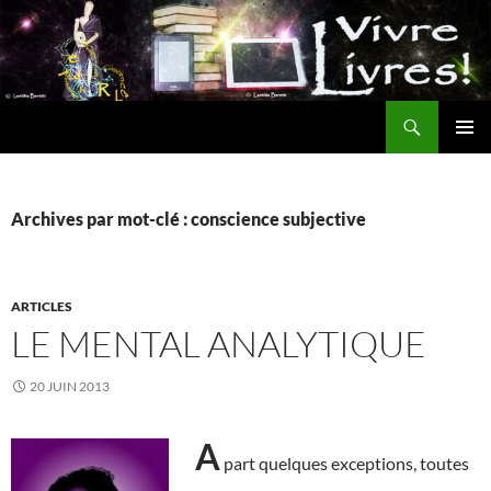
Aller
au
contenu
Recherche
MENU
PRINCI
Archives par mot-clé : conscience subjective
ARTICLES
LE MENTAL ANALYTIQUE
20 JUIN 2013
A
part quelques exceptions, toutes