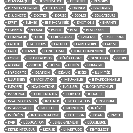
DÉMONIAQUE
DESCENDANCE
DÉTRUIRE
DEVOIRS
DIAMÉTRALEMENT
DIEU EN SOI
DIRIGER
DISCERNER
DISJONCTE
DOCTES
DOUZE
ÉCOLES
ÉDUCATEURS
EFFET
ÉLÈVES
EMMAGASINÉE
ÉMOTIONS
ENFANTS
ENNEMIS
ÉPOUSE
ESPRIT
ÉTAT
ÉTAT D'ESPRIT
ÉTRANGERS
ÊTRE
ÊTRE GLOBAL
ÉVIDENCE
EXCEPTIONS
FACILITÉ
FACTEURS
FACULTÉ
FAIRE CROIRE
FAUSSÉ
FAUX
FEMME
FONCTIONNE
FONCTIONNEMENT
FORCER
FORME
FRUSTRATIONS
GÉNÉRATIONS
GÉNITEURS
GENRE
GLOBAL
GUIDER
HÉLAS
HUILÉS
HUMAINE
HYPOCRITE
IDÉATION
IDÉAUX
IDÉES
ILLIMITÉE
ILLUMINER
IMAGINATION
IMBUVABLES
IMPARDONNABLE
IMPOSER
INCARNATIONS
INCLUSES
INCONDITIONNEL
INCONNUE
INDIFFÉRENTES
INDIVIDU
INDUCTIF
INSATISFAISANTES
INSPIRER
INSTALLATION
INSTRUIRE
INTARRISSABLE
INTELLECT
INTENTION
INTÉRÊT
INTÉRÊTS
INTERROGATIONS
INTUITION
KOAN
L'ACTE
L'AIR
L'ÉDUCATION
L'ENSEIGNEMENT
L'ÉQUILIBRE
L'ÊTRE INTÉRIEUR
L'EXUSE
L'HABITUDE
L'INTELLECT