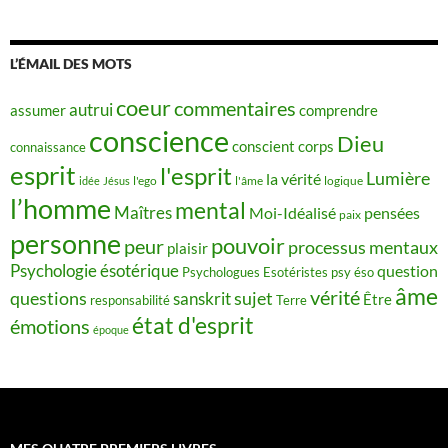
L’ÉMAIL DES MOTS
coeur
commentaires
autrui
assumer
comprendre
conscience
Dieu
conscient
corps
connaissance
esprit
l'esprit
Lumière
la vérité
idée
Jésus
l'ego
l'âme
logique
l’homme
mental
Maîtres
Moi-Idéalisé
pensées
paix
personne
pouvoir
peur
processus mentaux
plaisir
Psychologie ésotérique
question
Psychologues Esotéristes
psy éso
âme
vérité
questions
sujet
sanskrit
Être
responsabilité
Terre
état d'esprit
émotions
époque