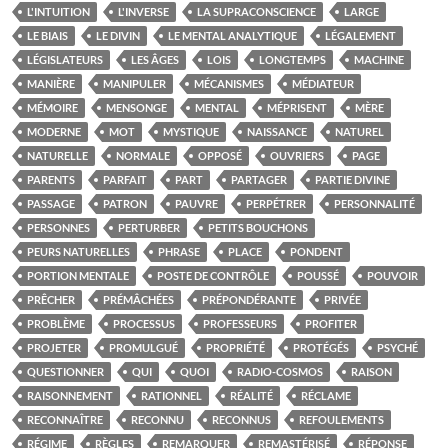
L'INTUITION
L'INVERSE
LA SUPRACONSCIENCE
LARGE
LE BIAIS
LE DIVIN
LE MENTAL ANALYTIQUE
LÉGALEMENT
LÉGISLATEURS
LES ÂGES
LOIS
LONGTEMPS
MACHINE
MANIÈRE
MANIPULER
MÉCANISMES
MÉDIATEUR
MÉMOIRE
MENSONGE
MENTAL
MÉPRISENT
MÈRE
MODERNE
MOT
MYSTIQUE
NAISSANCE
NATUREL
NATURELLE
NORMALE
OPPOSÉ
OUVRIERS
PAGE
PARENTS
PARFAIT
PART
PARTAGER
PARTIE DIVINE
PASSAGE
PATRON
PAUVRE
PERPÉTRER
PERSONNALITÉ
PERSONNES
PERTURBER
PETITS BOUCHONS
PEURS NATURELLES
PHRASE
PLACE
PONDENT
PORTION MENTALE
POSTE DE CONTRÔLE
POUSSÉ
POUVOIR
PRÊCHER
PRÉMÂCHÉES
PRÉPONDÉRANTE
PRIVÉE
PROBLÈME
PROCESSUS
PROFESSEURS
PROFITER
PROJETER
PROMULGUÉ
PROPRIÉTÉ
PROTÉGÉS
PSYCHÉ
QUESTIONNER
QUI
QUOI
RADIO-COSMOS
RAISON
RAISONNEMENT
RATIONNEL
RÉALITÉ
RÉCLAME
RECONNAÎTRE
RECONNU
RECONNUS
REFOULEMENTS
RÉGIME
RÈGLES
REMARQUER
REMASTÉRISÉ
RÉPONSE