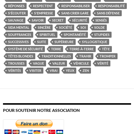
RÉPONSES
RESPECTENT
RESPONSABILISER
RESPONSABILITÉ
S'ÉCOUTER
S'EMPRESSE
SANS CRIER GARE
SANS DÉFENSE
SAUVAGE
SAVOIR
SECRET
SÉCURITÉ
SENSÉS
SIDA MENTAL
SINCÈRE
SOCIÉTÉ
SOI
SOLDE
SOUFFRANCES
SPIRITUEL
SPONTANÉITÉ
STUPIDES
SUCCESSIVES
SUITE
SUPÉRIEURE
SYLLOGISTIQUE
SYSTÈME DE SÉCURITÉ
TERRE
TERRE-À-TERRE
TÊTE
TÊTES BLONDES
TRADITIONNELLES
TRAHIR
TROMPER
TROUSSES
VAGUE
VALEUR
VÉHICULE
VÉRITÉ
VÉRITÉS
VISITER
VRAI
YEUX
ZEN
POUR SOUTENIR NOTRE ASSOCIATION