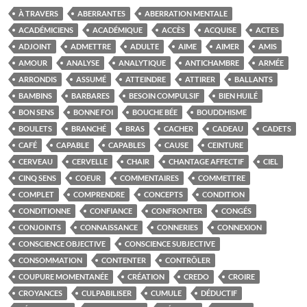
À TRAVERS
ABERRANTES
ABERRATION MENTALE
ACADÉMICIENS
ACADÉMIQUE
ACCÈS
ACQUISE
ACTES
ADJOINT
ADMETTRE
ADULTE
AIME
AIMER
AMIS
AMOUR
ANALYSE
ANALYTIQUE
ANTICHAMBRE
ARMÉE
ARRONDIS
ASSUMÉ
ATTEINDRE
ATTIRER
BALLANTS
BAMBINS
BARBARES
BESOIN COMPULSIF
BIEN HUILÉ
BON SENS
BONNE FOI
BOUCHE BÉE
BOUDDHISME
BOULETS
BRANCHÉ
BRAS
CACHER
CADEAU
CADETS
CAFÉ
CAPABLE
CAPABLES
CAUSE
CEINTURE
CERVEAU
CERVELLE
CHAIR
CHANTAGE AFFECTIF
CIEL
CINQ SENS
COEUR
COMMENTAIRES
COMMETTRE
COMPLET
COMPRENDRE
CONCEPTS
CONDITION
CONDITIONNE
CONFIANCE
CONFRONTER
CONGÉS
CONJOINTS
CONNAISSANCE
CONNERIES
CONNEXION
CONSCIENCE OBJECTIVE
CONSCIENCE SUBJECTIVE
CONSOMMATION
CONTENTER
CONTRÔLER
COUPURE MOMENTANÉE
CRÉATION
CREDO
CROIRE
CROYANCES
CULPABILISER
CUMULE
DÉDUCTIF