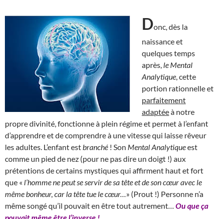
D
onc, dès la
naissance et
quelques temps
après,
le Mental
Analytique
, cette
portion rationnelle et
parfaitement
adaptée
à notre
propre divinité, fonctionne à plein régime et permet à l’enfant
d’apprendre et de comprendre à une vitesse qui laisse rêveur
les adultes. L’enfant est
branché
! Son
Mental Analytique
est
comme un pied de nez (pour ne pas dire un doigt !) aux
prétentions de certains mystiques qui affirment haut et fort
que «
l’homme ne peut se servir de sa tête et de son cœur avec le
même bonheur, car la tête tue le cœur…
» (Prout !) Personne n’a
même songé qu’il pouvait en être tout autrement…
Ou que ça
pouvait même être l’inverse !