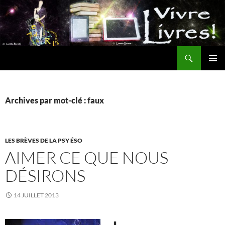
Aller
au
contenu
Recherche
MENU
PRINCI
Archives par mot-clé : faux
LES BRÈVES DE LA PSY ÉSO
AIMER CE QUE NOUS
DÉSIRONS
14 JUILLET 2013