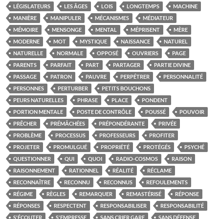
LÉGISLATEURS
LES ÂGES
LOIS
LONGTEMPS
MACHINE
MANIÈRE
MANIPULER
MÉCANISMES
MÉDIATEUR
MÉMOIRE
MENSONGE
MENTAL
MÉPRISENT
MÈRE
MODERNE
MOT
MYSTIQUE
NAISSANCE
NATUREL
NATURELLE
NORMALE
OPPOSÉ
OUVRIERS
PAGE
PARENTS
PARFAIT
PART
PARTAGER
PARTIE DIVINE
PASSAGE
PATRON
PAUVRE
PERPÉTRER
PERSONNALITÉ
PERSONNES
PERTURBER
PETITS BOUCHONS
PEURS NATURELLES
PHRASE
PLACE
PONDENT
PORTION MENTALE
POSTE DE CONTRÔLE
POUSSÉ
POUVOIR
PRÊCHER
PRÉMÂCHÉES
PRÉPONDÉRANTE
PRIVÉE
PROBLÈME
PROCESSUS
PROFESSEURS
PROFITER
PROJETER
PROMULGUÉ
PROPRIÉTÉ
PROTÉGÉS
PSYCHÉ
QUESTIONNER
QUI
QUOI
RADIO-COSMOS
RAISON
RAISONNEMENT
RATIONNEL
RÉALITÉ
RÉCLAME
RECONNAÎTRE
RECONNU
RECONNUS
REFOULEMENTS
RÉGIME
RÈGLES
REMARQUER
REMASTÉRISÉ
RÉPONSE
RÉPONSES
RESPECTENT
RESPONSABILISER
RESPONSABILITÉ
S'ÉCOUTER
S'EMPRESSE
SANS CRIER GARE
SANS DÉFENSE