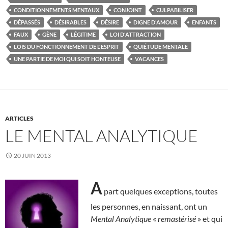
CONDITIONNEMENTS MENTAUX
CONJOINT
CULPABILISER
DÉPASSÉS
DÉSIRABLES
DÉSIRE
DIGNE D'AMOUR
ENFANTS
FAUX
GÈNE
LÉGITIME
LOI D'ATTRACTION
LOIS DU FONCTIONNEMENT DE L'ESPRIT
QUIÉTUDE MENTALE
UNE PARTIE DE MOI QUI SOIT HONTEUSE
VACANCES
ARTICLES
LE MENTAL ANALYTIQUE
20 JUIN 2013
A
part quelques exceptions, toutes
les personnes, en naissant, ont un
Mental Analytique
«
remastérisé
» et qui