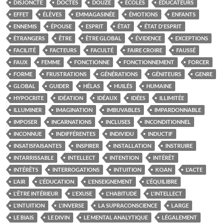
DISJONCTE
DOCTES
DOUZE
ÉCOLES
ÉDUCATEURS
EFFET
ÉLÈVES
EMMAGASINÉE
ÉMOTIONS
ENFANTS
ENNEMIS
ÉPOUSE
ESPRIT
ÉTAT
ÉTAT D'ESPRIT
ÉTRANGERS
ÊTRE
ÊTRE GLOBAL
ÉVIDENCE
EXCEPTIONS
FACILITÉ
FACTEURS
FACULTÉ
FAIRE CROIRE
FAUSSÉ
FAUX
FEMME
FONCTIONNE
FONCTIONNEMENT
FORCER
FORME
FRUSTRATIONS
GÉNÉRATIONS
GÉNITEURS
GENRE
GLOBAL
GUIDER
HÉLAS
HUILÉS
HUMAINE
HYPOCRITE
IDÉATION
IDÉAUX
IDÉES
ILLIMITÉE
ILLUMINER
IMAGINATION
IMBUVABLES
IMPARDONNABLE
IMPOSER
INCARNATIONS
INCLUSES
INCONDITIONNEL
INCONNUE
INDIFFÉRENTES
INDIVIDU
INDUCTIF
INSATISFAISANTES
INSPIRER
INSTALLATION
INSTRUIRE
INTARRISSABLE
INTELLECT
INTENTION
INTÉRÊT
INTÉRÊTS
INTERROGATIONS
INTUITION
KOAN
L'ACTE
L'AIR
L'ÉDUCATION
L'ENSEIGNEMENT
L'ÉQUILIBRE
L'ÊTRE INTÉRIEUR
L'EXUSE
L'HABITUDE
L'INTELLECT
L'INTUITION
L'INVERSE
LA SUPRACONSCIENCE
LARGE
LE BIAIS
LE DIVIN
LE MENTAL ANALYTIQUE
LÉGALEMENT