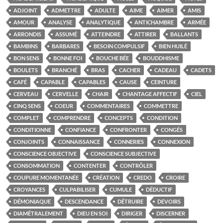
ADJOINT
ADMETTRE
ADULTE
AIME
AIMER
AMIS
AMOUR
ANALYSE
ANALYTIQUE
ANTICHAMBRE
ARMÉE
ARRONDIS
ASSUMÉ
ATTEINDRE
ATTIRER
BALLANTS
BAMBINS
BARBARES
BESOIN COMPULSIF
BIEN HUILÉ
BON SENS
BONNE FOI
BOUCHE BÉE
BOUDDHISME
BOULETS
BRANCHÉ
BRAS
CACHER
CADEAU
CADETS
CAFÉ
CAPABLE
CAPABLES
CAUSE
CEINTURE
CERVEAU
CERVELLE
CHAIR
CHANTAGE AFFECTIF
CIEL
CINQ SENS
COEUR
COMMENTAIRES
COMMETTRE
COMPLET
COMPRENDRE
CONCEPTS
CONDITION
CONDITIONNE
CONFIANCE
CONFRONTER
CONGÉS
CONJOINTS
CONNAISSANCE
CONNERIES
CONNEXION
CONSCIENCE OBJECTIVE
CONSCIENCE SUBJECTIVE
CONSOMMATION
CONTENTER
CONTRÔLER
COUPURE MOMENTANÉE
CRÉATION
CREDO
CROIRE
CROYANCES
CULPABILISER
CUMULE
DÉDUCTIF
DÉMONIAQUE
DESCENDANCE
DÉTRUIRE
DEVOIRS
DIAMÉTRALEMENT
DIEU EN SOI
DIRIGER
DISCERNER