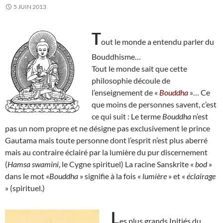
5 JUIN 2013
T
out le monde a entendu parler du
Bouddhisme…
Tout le monde sait que cette
philosophie découle de
l’enseignement de «
Bouddha
»… Ce
que moins de personnes savent, c’est
ce qui suit : Le terme
Bouddha
n’est
pas un nom propre et ne désigne pas exclusivement le prince
Gautama mais toute personne dont l’esprit n’est plus aberré
mais au contraire éclairé par la lumière du pur discernement
(
Hamsa swamini
, le Cygne spirituel) La racine Sanskrite «
bod
»
dans le mot «
Bouddha
» signifie à la fois «
lumière
» et «
éclairage
» (spirituel.)
L
es plus grands Initiés du