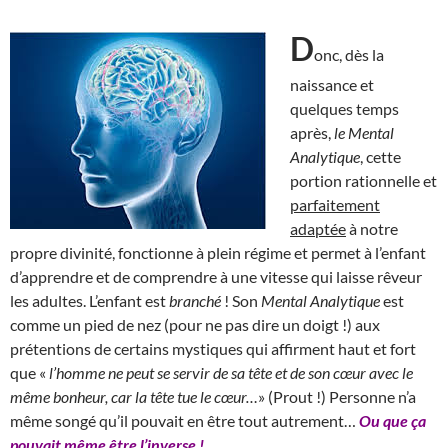
D
onc, dès la
naissance et
quelques temps
après,
le Mental
Analytique
, cette
portion rationnelle et
parfaitement
adaptée
à notre
propre divinité, fonctionne à plein régime et permet à l’enfant
d’apprendre et de comprendre à une vitesse qui laisse rêveur
les adultes. L’enfant est
branché
! Son
Mental Analytique
est
comme un pied de nez (pour ne pas dire un doigt !) aux
prétentions de certains mystiques qui affirment haut et fort
que «
l’homme ne peut se servir de sa tête et de son cœur avec le
même bonheur, car la tête tue le cœur…
» (Prout !) Personne n’a
même songé qu’il pouvait en être tout autrement…
Ou que ça
pouvait même être l’inverse !