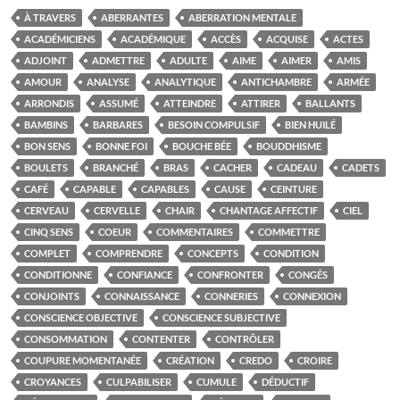
À TRAVERS
ABERRANTES
ABERRATION MENTALE
ACADÉMICIENS
ACADÉMIQUE
ACCÈS
ACQUISE
ACTES
ADJOINT
ADMETTRE
ADULTE
AIME
AIMER
AMIS
AMOUR
ANALYSE
ANALYTIQUE
ANTICHAMBRE
ARMÉE
ARRONDIS
ASSUMÉ
ATTEINDRE
ATTIRER
BALLANTS
BAMBINS
BARBARES
BESOIN COMPULSIF
BIEN HUILÉ
BON SENS
BONNE FOI
BOUCHE BÉE
BOUDDHISME
BOULETS
BRANCHÉ
BRAS
CACHER
CADEAU
CADETS
CAFÉ
CAPABLE
CAPABLES
CAUSE
CEINTURE
CERVEAU
CERVELLE
CHAIR
CHANTAGE AFFECTIF
CIEL
CINQ SENS
COEUR
COMMENTAIRES
COMMETTRE
COMPLET
COMPRENDRE
CONCEPTS
CONDITION
CONDITIONNE
CONFIANCE
CONFRONTER
CONGÉS
CONJOINTS
CONNAISSANCE
CONNERIES
CONNEXION
CONSCIENCE OBJECTIVE
CONSCIENCE SUBJECTIVE
CONSOMMATION
CONTENTER
CONTRÔLER
COUPURE MOMENTANÉE
CRÉATION
CREDO
CROIRE
CROYANCES
CULPABILISER
CUMULE
DÉDUCTIF