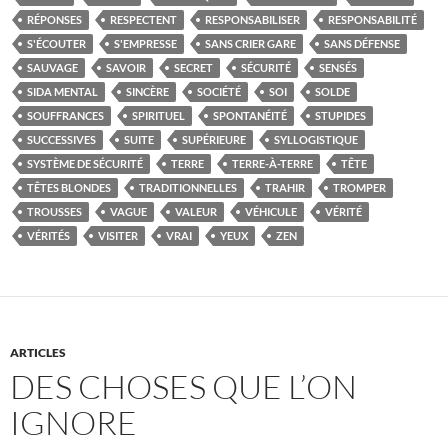
RÉPONSES
RESPECTENT
RESPONSABILISER
RESPONSABILITÉ
S'ÉCOUTER
S'EMPRESSE
SANS CRIER GARE
SANS DÉFENSE
SAUVAGE
SAVOIR
SECRET
SÉCURITÉ
SENSÉS
SIDA MENTAL
SINCÈRE
SOCIÉTÉ
SOI
SOLDE
SOUFFRANCES
SPIRITUEL
SPONTANÉITÉ
STUPIDES
SUCCESSIVES
SUITE
SUPÉRIEURE
SYLLOGISTIQUE
SYSTÈME DE SÉCURITÉ
TERRE
TERRE-À-TERRE
TÊTE
TÊTES BLONDES
TRADITIONNELLES
TRAHIR
TROMPER
TROUSSES
VAGUE
VALEUR
VÉHICULE
VÉRITÉ
VÉRITÉS
VISITER
VRAI
YEUX
ZEN
ARTICLES
DES CHOSES QUE L’ON
IGNORE