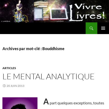
Aller
au
contenu
Recherche
MENU
PRINCI
Archives par mot-clé : Bouddhisme
ARTICLES
LE MENTAL ANALYTIQUE
20 JUIN 2013
A
part quelques exceptions, toutes