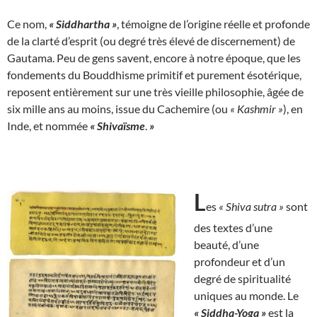
Ce nom,
« Siddhartha »
, témoigne de l’origine réelle et profonde
de la clarté d’esprit (ou degré très élevé de discernement) de
Gautama. Peu de gens savent, encore à notre époque, que les
fondements du Bouddhisme primitif et purement ésotérique,
reposent entièrement sur une très vieille philosophie, âgée de
six mille ans au moins, issue du Cachemire (ou
« Kashmir »
), en
Inde, et nommée
« Shivaïsme
.
»
L
es
« Shiva sutra »
sont
des textes d’une
beauté, d’une
profondeur et d’un
degré de spiritualité
uniques au monde. Le
« Siddha-Yoga »
est la