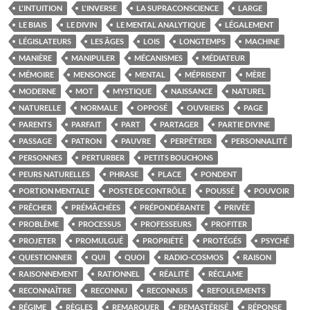
L'INTUITION
L'INVERSE
LA SUPRACONSCIENCE
LARGE
LE BIAIS
LE DIVIN
LE MENTAL ANALYTIQUE
LÉGALEMENT
LÉGISLATEURS
LES ÂGES
LOIS
LONGTEMPS
MACHINE
MANIÈRE
MANIPULER
MÉCANISMES
MÉDIATEUR
MÉMOIRE
MENSONGE
MENTAL
MÉPRISENT
MÈRE
MODERNE
MOT
MYSTIQUE
NAISSANCE
NATUREL
NATURELLE
NORMALE
OPPOSÉ
OUVRIERS
PAGE
PARENTS
PARFAIT
PART
PARTAGER
PARTIE DIVINE
PASSAGE
PATRON
PAUVRE
PERPÉTRER
PERSONNALITÉ
PERSONNES
PERTURBER
PETITS BOUCHONS
PEURS NATURELLES
PHRASE
PLACE
PONDENT
PORTION MENTALE
POSTE DE CONTRÔLE
POUSSÉ
POUVOIR
PRÊCHER
PRÉMÂCHÉES
PRÉPONDÉRANTE
PRIVÉE
PROBLÈME
PROCESSUS
PROFESSEURS
PROFITER
PROJETER
PROMULGUÉ
PROPRIÉTÉ
PROTÉGÉS
PSYCHÉ
QUESTIONNER
QUI
QUOI
RADIO-COSMOS
RAISON
RAISONNEMENT
RATIONNEL
RÉALITÉ
RÉCLAME
RECONNAÎTRE
RECONNU
RECONNUS
REFOULEMENTS
RÉGIME
RÈGLES
REMARQUER
REMASTÉRISÉ
RÉPONSE