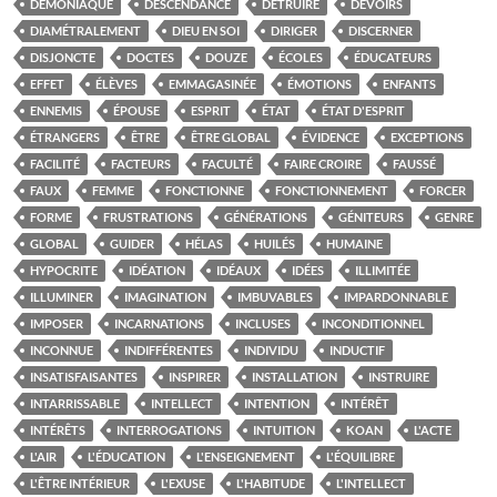
DÉMONIAQUE
DESCENDANCE
DÉTRUIRE
DEVOIRS
DIAMÉTRALEMENT
DIEU EN SOI
DIRIGER
DISCERNER
DISJONCTE
DOCTES
DOUZE
ÉCOLES
ÉDUCATEURS
EFFET
ÉLÈVES
EMMAGASINÉE
ÉMOTIONS
ENFANTS
ENNEMIS
ÉPOUSE
ESPRIT
ÉTAT
ÉTAT D'ESPRIT
ÉTRANGERS
ÊTRE
ÊTRE GLOBAL
ÉVIDENCE
EXCEPTIONS
FACILITÉ
FACTEURS
FACULTÉ
FAIRE CROIRE
FAUSSÉ
FAUX
FEMME
FONCTIONNE
FONCTIONNEMENT
FORCER
FORME
FRUSTRATIONS
GÉNÉRATIONS
GÉNITEURS
GENRE
GLOBAL
GUIDER
HÉLAS
HUILÉS
HUMAINE
HYPOCRITE
IDÉATION
IDÉAUX
IDÉES
ILLIMITÉE
ILLUMINER
IMAGINATION
IMBUVABLES
IMPARDONNABLE
IMPOSER
INCARNATIONS
INCLUSES
INCONDITIONNEL
INCONNUE
INDIFFÉRENTES
INDIVIDU
INDUCTIF
INSATISFAISANTES
INSPIRER
INSTALLATION
INSTRUIRE
INTARRISSABLE
INTELLECT
INTENTION
INTÉRÊT
INTÉRÊTS
INTERROGATIONS
INTUITION
KOAN
L'ACTE
L'AIR
L'ÉDUCATION
L'ENSEIGNEMENT
L'ÉQUILIBRE
L'ÊTRE INTÉRIEUR
L'EXUSE
L'HABITUDE
L'INTELLECT