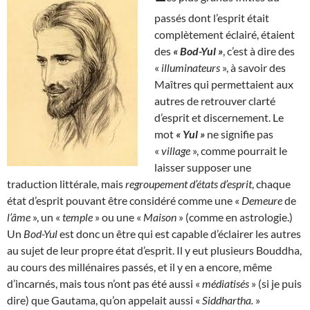
passés dont l’esprit était
complètement éclairé, étaient
des
« Bod-Yul »
, c’est à dire des
«
illuminateurs
», à savoir des
Maîtres qui permettaient aux
autres de retrouver clarté
d’esprit et discernement. Le
mot
« Yul »
ne signifie pas
«
village
», comme pourrait le
laisser supposer une
traduction littérale, mais
regroupement d’états d’esprit
, chaque
état d’esprit pouvant être considéré comme une «
Demeure
de
l’âme
», un «
temple
» ou une «
Maison
» (comme en astrologie.)
Un
Bod-Yul
est donc un être qui est capable d’éclairer les autres
au sujet de leur propre état d’esprit. Il y eut plusieurs Bouddha,
au cours des millénaires passés, et il y en a encore, même
d’incarnés, mais tous n’ont pas été aussi «
médiatisés
» (si je puis
dire) que Gautama, qu’on appelait aussi «
Siddhartha.
»