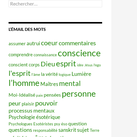
Rechercher :
L’ÉMAIL DES MOTS
coeur
commentaires
autrui
assumer
conscience
comprendre
connaissance
esprit
Dieu
conscient
corps
idée
Jésus
l'ego
l'esprit
Lumière
la vérité
l'âme
logique
l’homme
mental
Maîtres
personne
Moi-Idéalisé
pensées
paix
pouvoir
peur
plaisir
processus mentaux
Psychologie ésotérique
question
Psychologues Esotéristes
psy éso
questions
sujet
sanskrit
responsabilité
Terre