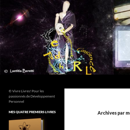
Aller
au
contenu
Recherche
© Vivre Livres! Pour les
passionnés de Développement
Personnel
MES QUATRE PREMIERS LIVRES
Archives par m