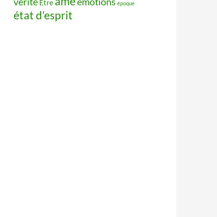
âme
vérité
émotions
Être
époque
état d'esprit