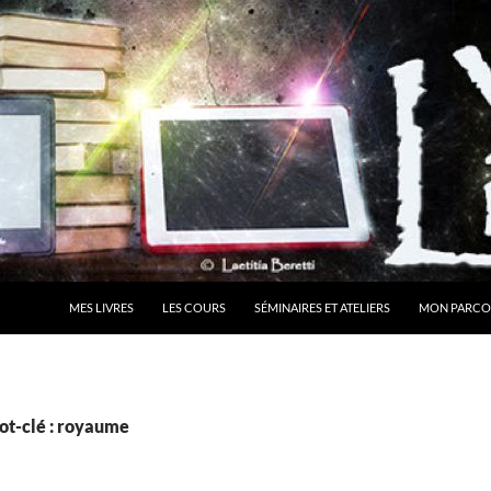
MES LIVRES
LES COURS
SÉMINAIRES ET ATELIERS
MON PARCO
ot-clé : royaume