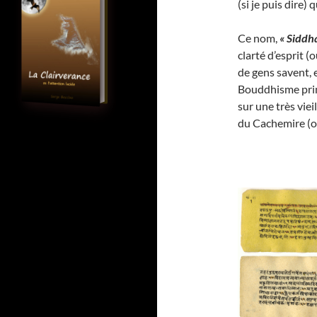
(si je puis dire)
Ce nom,
« Siddh
clarté d’esprit 
de gens savent,
Bouddhisme prim
sur une très viei
du Cachemire (