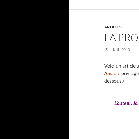
ARTICLES
LA PRO
4 JUIN 2013
Voici un article
Andes »
, ouvrage
dessous.)
L’auteur, Ja