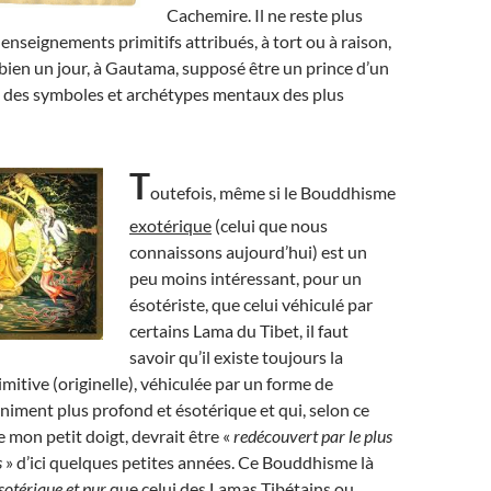
Cachemire. Il ne reste plus
enseignements primitifs attribués, à tort ou à raison,
bien un jour, à Gautama, supposé être un prince d’un
 des symboles et archétypes mentaux des plus
T
outefois, même si le Bouddhisme
exotérique
(celui que nous
connaissons aujourd’hui) est un
peu moins intéressant, pour un
ésotériste, que celui véhiculé par
certains Lama du Tibet, il faut
savoir qu’il existe toujours la
mitive (originelle), véhiculée par un forme de
iment plus profond et ésotérique et qui, selon ce
mon petit doigt, devrait être «
redécouvert par le plus
s
» d’ici quelques petites années. Ce Bouddhisme là
sotérique et pur
que celui des Lamas Tibétains ou