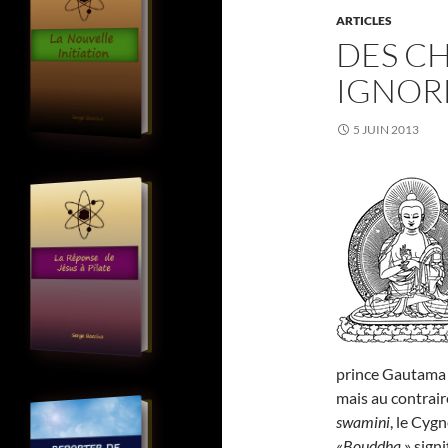
ARTICLES
DES CH
IGNOR
5 JUIN 2013
prince Gautama m
mais au contrair
swamini
, le Cygn
«
Bouddha
» signif