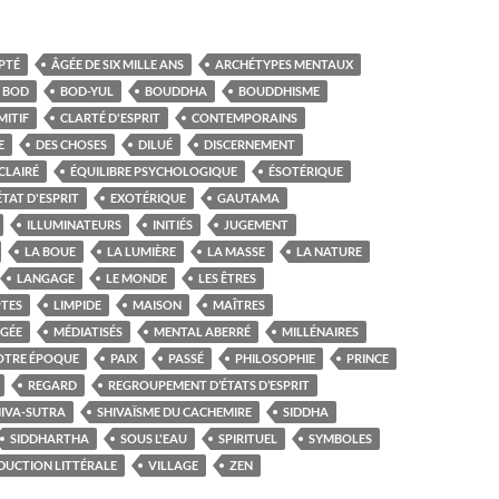
PTÉ
ÂGÉE DE SIX MILLE ANS
ARCHÉTYPES MENTAUX
BOD
BOD-YUL
BOUDDHA
BOUDDHISME
MITIF
CLARTÉ D'ESPRIT
CONTEMPORAINS
E
DES CHOSES
DILUÉ
DISCERNEMENT
CLAIRÉ
ÉQUILIBRE PSYCHOLOGIQUE
ÉSOTÉRIQUE
ÉTAT D'ESPRIT
EXOTÉRIQUE
GAUTAMA
ILLUMINATEURS
INITIÉS
JUGEMENT
LA BOUE
LA LUMIÈRE
LA MASSE
LA NATURE
LANGAGE
LE MONDE
LES ÊTRES
PTES
LIMPIDE
MAISON
MAÎTRES
GÉE
MÉDIATISÉS
MENTAL ABERRÉ
MILLÉNAIRES
OTRE ÉPOQUE
PAIX
PASSÉ
PHILOSOPHIE
PRINCE
REGARD
REGROUPEMENT D’ÉTATS D’ESPRIT
HIVA-SUTRA
SHIVAÏSME DU CACHEMIRE
SIDDHA
SIDDHARTHA
SOUS L'EAU
SPIRITUEL
SYMBOLES
DUCTION LITTÉRALE
VILLAGE
ZEN