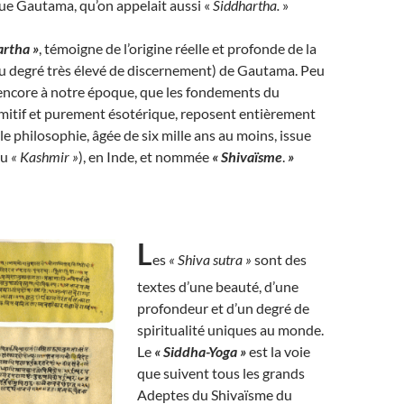
 que Gautama, qu’on appelait aussi «
Siddhartha.
»
artha »
, témoigne de l’origine réelle et profonde de la
(ou degré très élevé de discernement) de Gautama. Peu
 encore à notre époque, que les fondements du
itif et purement ésotérique, reposent entièrement
lle philosophie, âgée de six mille ans au moins, issue
ou
« Kashmir »
), en Inde, et nommée
« Shivaïsme
.
»
L
es
« Shiva sutra »
sont des
textes d’une beauté, d’une
profondeur et d’un degré de
spiritualité uniques au monde.
Le
« Siddha-Yoga »
est la voie
que suivent tous les grands
Adeptes du Shivaïsme du