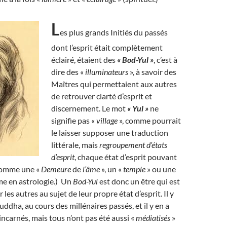
L
es plus grands Initiés du passés
dont l’esprit était complètement
éclairé, étaient des
« Bod-Yul »
, c’est à
dire des «
illuminateurs
», à savoir des
Maîtres qui permettaient aux autres
de retrouver clarté d’esprit et
discernement. Le mot
« Yul »
ne
signifie pas «
village
», comme pourrait
le laisser supposer une traduction
littérale, mais
regroupement d’états
d’esprit
, chaque état d’esprit pouvant
comme une «
Demeure
de
l’âme
», un «
temple
» ou une
e en astrologie.) Un
Bod-Yul
est donc un être qui est
r les autres au sujet de leur propre état d’esprit. Il y
ddha, au cours des millénaires passés, et il y en a
ncarnés, mais tous n’ont pas été aussi «
médiatisés
»