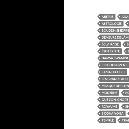
ABERRÉ
ADA
ASTROLOGIE
BOUDDHISME PRI
DEMEURE DE L'ÂM
ÉCLAIRAGE
É
ÉSOTÉRISTE
HAMSA SWAMINI
L'ENSEIGNEMENT
LAMA DU TIBET
LES GRANDS ADE
MASQUE DE PLON
MODERNE
N
QUE L'ON IGNORE
ROYAUME
S
SIDDHA-YOGA
TEMPLE
TRA