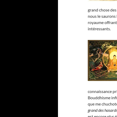
grand chose des 
nous le saurons 
royaume offrant
intéressants.
connaissance pri
Bouddhisme infin
que me chuchote 
grand des hasard
est encore
plus é