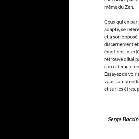
même du Zen.
Ceux qui en par
adapté, se réfè
et à son opposé,
discernement et 
émotions interf
retrouve dilué p
correctement en
Essayez de voir 
vous comprendrez
et sur les êtres,
Serge Bacci