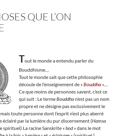
OSES QUE L’ON
E
T
out le monde a entendu parler du
Bouddhisme…
Tout le monde sait que cette philosophie
découle de l’enseignement de «
Bouddha
»…
Ce que moins de personnes savent, c’est ce
qui suit : Le terme
Bouddha
n’est pas un nom
propre et ne désigne pas exclusivement le
ais toute personne dont l’esprit n’est plus aberré
e éclairé par la lumière du pur discernement (
Hamsa
e spirituel) La racine Sanskrite «
bod
» dans le mot
ie à la fois «
lumière
» et «
éclairage
» (spirituel.)