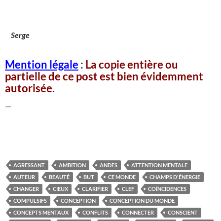
Serge
Mention légale
:
La copie entière ou
partielle de ce post est bien évidemment
autorisée.
—
AGRESSANT
AMBITION
ANDES
ATTENTION MENTALE
AUTEUR
BEAUTÉ
BUT
CE MONDE
CHAMPS D'ÉNERGIE
CHANGER
CIEUX
CLARIFIER
CLEF
COÏNCIDENCES
COMPULSIFS
CONCEPTION
CONCEPTION DU MONDE
CONCEPTS MENTAUX
CONFLITS
CONNECTER
CONSCIENT