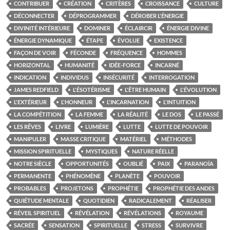
CONTRIBUER
CRÉATION
CRITÈRES
CROISSANCE
CULTURE
DÉCONNECTER
DÉPROGRAMMER
DÉROBER L'ÉNERGIE
DIVINITÉ INTÉRIEURE
DOMINER
ÉCLAIRCIR
ÉNERGIE DIVINE
ÉNERGIE DYNAMIQUE
ÉTAPE
ÉVOLUE
EXISTENCE
FAÇON DE VOIR
FÉCONDE
FRÉQUENCE
HOMMES
HORIZONTAL
HUMANITÉ
IDÉE-FORCE
INCARNÉ
INDICATION
INDIVIDUS
INSÉCURITÉ
INTERROGATION
JAMES REDFIELD
L'ÉSOTÉRISME
L'ÊTRE HUMAIN
L'ÉVOLUTION
L'EXTÉRIEUR
L'HONNEUR
L'INCARNATION
L'INTUITION
LA COMPÉTITION
LA FEMME
LA RÉALITÉ
LE DOS
LE PASSÉ
LES RÊVES
LIVRE
LUMIÈRE
LUTTE
LUTTE DE POUVOIR
MANIPULER
MASSE CRITIQUE
MATÉRIEL
MÉTHODES
MISSION SPIRITUELLE
MYSTIQUES
NATURE RÉELLE
NOTRE SIÈCLE
OPPORTUNITÉS
OUBLIÉ
PAIX
PARANOÏA
PERMANENTE
PHÉNOMÈNE
PLANÈTE
POUVOIR
PROBABLES
PROJETONS
PROPHÉTIE
PROPHÉTIE DES ANDES
QUIÉTUDE MENTALE
QUOTIDIEN
RADICALEMENT
RÉALISER
RÉVEIL SPIRITUEL
RÉVÉLATION
RÉVÉLATIONS
ROYAUME
SACRÉE
SENSATION
SPIRITUELLE
STRESS
SURVIVRE