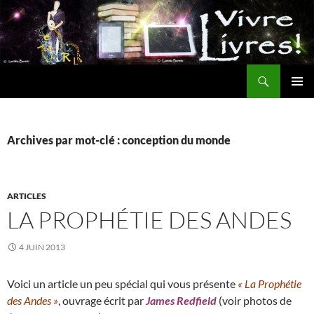
Aller
au
contenu
Recherche
MENU
PRINCI
Archives par mot-clé : conception du monde
ARTICLES
LA PROPHÉTIE DES ANDES
4 JUIN 2013
Voici un article un peu spécial qui vous présente
« La Prophétie
des Andes »
, ouvrage écrit par
James Redfield
(voir photos de