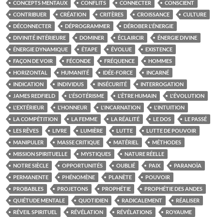
CONCEPTS MENTAUX
CONFLITS
CONNECTER
CONSCIENT
CONTRIBUER
CRÉATION
CRITÈRES
CROISSANCE
CULTURE
DÉCONNECTER
DÉPROGRAMMER
DÉROBER L'ÉNERGIE
DIVINITÉ INTÉRIEURE
DOMINER
ÉCLAIRCIR
ÉNERGIE DIVINE
ÉNERGIE DYNAMIQUE
ÉTAPE
ÉVOLUE
EXISTENCE
FAÇON DE VOIR
FÉCONDE
FRÉQUENCE
HOMMES
HORIZONTAL
HUMANITÉ
IDÉE-FORCE
INCARNÉ
INDICATION
INDIVIDUS
INSÉCURITÉ
INTERROGATION
JAMES REDFIELD
L'ÉSOTÉRISME
L'ÊTRE HUMAIN
L'ÉVOLUTION
L'EXTÉRIEUR
L'HONNEUR
L'INCARNATION
L'INTUITION
LA COMPÉTITION
LA FEMME
LA RÉALITÉ
LE DOS
LE PASSÉ
LES RÊVES
LIVRE
LUMIÈRE
LUTTE
LUTTE DE POUVOIR
MANIPULER
MASSE CRITIQUE
MATÉRIEL
MÉTHODES
MISSION SPIRITUELLE
MYSTIQUES
NATURE RÉELLE
NOTRE SIÈCLE
OPPORTUNITÉS
OUBLIÉ
PAIX
PARANOÏA
PERMANENTE
PHÉNOMÈNE
PLANÈTE
POUVOIR
PROBABLES
PROJETONS
PROPHÉTIE
PROPHÉTIE DES ANDES
QUIÉTUDE MENTALE
QUOTIDIEN
RADICALEMENT
RÉALISER
RÉVEIL SPIRITUEL
RÉVÉLATION
RÉVÉLATIONS
ROYAUME