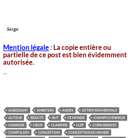
Serge
Mention légale
:
La copie entière ou
partielle de ce post est bien évidemment
autorisée.
—
AGRESSANT
AMBITION
ANDES
ATTENTION MENTALE
AUTEUR
BEAUTÉ
BUT
CE MONDE
CHAMPS D'ÉNERGIE
CHANGER
CIEUX
CLARIFIER
CLEF
COÏNCIDENCES
COMPULSIFS
CONCEPTION
CONCEPTION DU MONDE