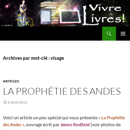
Aller
au
contenu
Recherche
MENU
PRINCI
Archives par mot-clé : visage
ARTICLES
LA PROPHÉTIE DES ANDES
4 JUIN 2013
Voici un article un peu spécial qui vous présente
« La Prophétie
des Andes »
, ouvrage écrit par
James Redfield
(voir photos de