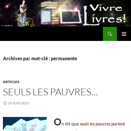
Aller
au
contenu
Recherche
MENU
PRINCI
Archives par mot-clé : permanente
ARTICLES
SEULS LES PAUVRES…
19 JUIN 2013
O
n dit que
seuls les pauvres parlent