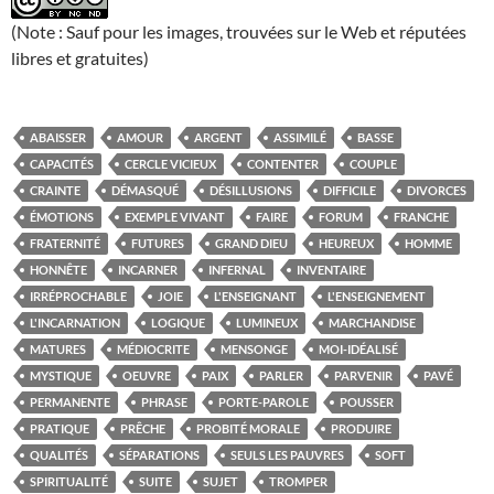
(Note : Sauf pour les images, trouvées sur le Web et réputées
libres et gratuites)
ABAISSER
AMOUR
ARGENT
ASSIMILÉ
BASSE
CAPACITÉS
CERCLE VICIEUX
CONTENTER
COUPLE
CRAINTE
DÉMASQUÉ
DÉSILLUSIONS
DIFFICILE
DIVORCES
ÉMOTIONS
EXEMPLE VIVANT
FAIRE
FORUM
FRANCHE
FRATERNITÉ
FUTURES
GRAND DIEU
HEUREUX
HOMME
HONNÊTE
INCARNER
INFERNAL
INVENTAIRE
IRRÉPROCHABLE
JOIE
L'ENSEIGNANT
L'ENSEIGNEMENT
L'INCARNATION
LOGIQUE
LUMINEUX
MARCHANDISE
MATURES
MÉDIOCRITE
MENSONGE
MOI-IDÉALISÉ
MYSTIQUE
OEUVRE
PAIX
PARLER
PARVENIR
PAVÉ
PERMANENTE
PHRASE
PORTE-PAROLE
POUSSER
PRATIQUE
PRÊCHE
PROBITÉ MORALE
PRODUIRE
QUALITÉS
SÉPARATIONS
SEULS LES PAUVRES
SOFT
SPIRITUALITÉ
SUITE
SUJET
TROMPER