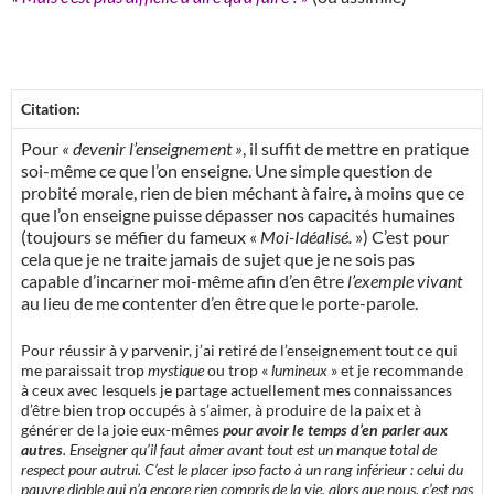
Citation:
Pour
« devenir l’enseignement »
, il suffit de mettre en pratique
soi-même ce que l’on enseigne. Une simple question de
probité morale, rien de bien méchant à faire, à moins que ce
que l’on enseigne puisse dépasser nos capacités humaines
(toujours se méfier du fameux «
Moi-Idéalisé.
») C’est pour
cela que je ne traite jamais de sujet que je ne sois pas
capable d’incarner moi-même afin d’en être
l’exemple vivant
au lieu de me contenter d’en être que le porte-parole.
Pour réussir à y parvenir, j’ai retiré de l’enseignement tout ce qui
me paraissait trop
mystique
ou trop «
lumineux
» et je recommande
à ceux avec lesquels je partage actuellement mes connaissances
d’être bien trop occupés à s’aimer, à produire de la paix et à
générer de la joie eux-mêmes
pour avoir le temps d’en parler aux
autres
. Enseigner qu’il faut aimer avant tout est un manque total de
respect pour autrui. C’est le placer ipso facto à un rang inférieur : celui du
pauvre diable qui n’a encore rien compris de la vie, alors que nous, c’est pas