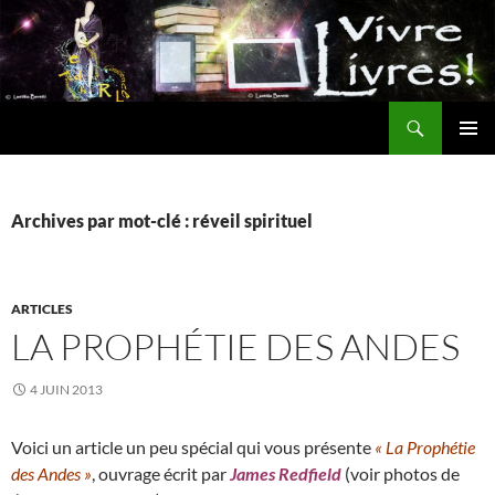
Aller
au
contenu
Recherche
MENU
PRINCI
Archives par mot-clé : réveil spirituel
ARTICLES
LA PROPHÉTIE DES ANDES
4 JUIN 2013
Voici un article un peu spécial qui vous présente
« La Prophétie
des Andes »
, ouvrage écrit par
James Redfield
(voir photos de