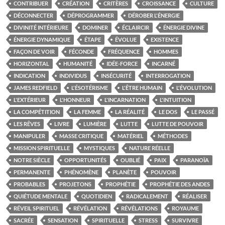
CONTRIBUER
CRÉATION
CRITÈRES
CROISSANCE
CULTURE
DÉCONNECTER
DÉPROGRAMMER
DÉROBER L'ÉNERGIE
DIVINITÉ INTÉRIEURE
DOMINER
ÉCLAIRCIR
ÉNERGIE DIVINE
ÉNERGIE DYNAMIQUE
ÉTAPE
ÉVOLUE
EXISTENCE
FAÇON DE VOIR
FÉCONDE
FRÉQUENCE
HOMMES
HORIZONTAL
HUMANITÉ
IDÉE-FORCE
INCARNÉ
INDICATION
INDIVIDUS
INSÉCURITÉ
INTERROGATION
JAMES REDFIELD
L'ÉSOTÉRISME
L'ÊTRE HUMAIN
L'ÉVOLUTION
L'EXTÉRIEUR
L'HONNEUR
L'INCARNATION
L'INTUITION
LA COMPÉTITION
LA FEMME
LA RÉALITÉ
LE DOS
LE PASSÉ
LES RÊVES
LIVRE
LUMIÈRE
LUTTE
LUTTE DE POUVOIR
MANIPULER
MASSE CRITIQUE
MATÉRIEL
MÉTHODES
MISSION SPIRITUELLE
MYSTIQUES
NATURE RÉELLE
NOTRE SIÈCLE
OPPORTUNITÉS
OUBLIÉ
PAIX
PARANOÏA
PERMANENTE
PHÉNOMÈNE
PLANÈTE
POUVOIR
PROBABLES
PROJETONS
PROPHÉTIE
PROPHÉTIE DES ANDES
QUIÉTUDE MENTALE
QUOTIDIEN
RADICALEMENT
RÉALISER
RÉVEIL SPIRITUEL
RÉVÉLATION
RÉVÉLATIONS
ROYAUME
SACRÉE
SENSATION
SPIRITUELLE
STRESS
SURVIVRE