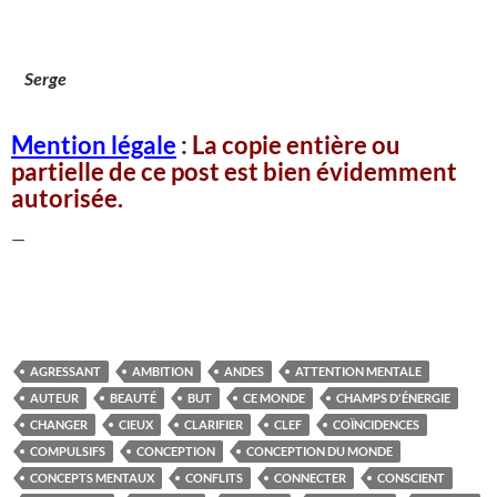
Serge
Mention légale
:
La copie entière ou
partielle de ce post est bien évidemment
autorisée.
—
AGRESSANT
AMBITION
ANDES
ATTENTION MENTALE
AUTEUR
BEAUTÉ
BUT
CE MONDE
CHAMPS D'ÉNERGIE
CHANGER
CIEUX
CLARIFIER
CLEF
COÏNCIDENCES
COMPULSIFS
CONCEPTION
CONCEPTION DU MONDE
CONCEPTS MENTAUX
CONFLITS
CONNECTER
CONSCIENT