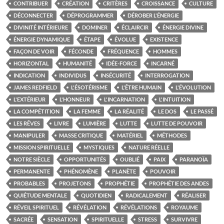
CONTRIBUER
CRÉATION
CRITÈRES
CROISSANCE
CULTURE
DÉCONNECTER
DÉPROGRAMMER
DÉROBER L'ÉNERGIE
DIVINITÉ INTÉRIEURE
DOMINER
ÉCLAIRCIR
ÉNERGIE DIVINE
ÉNERGIE DYNAMIQUE
ÉTAPE
ÉVOLUE
EXISTENCE
FAÇON DE VOIR
FÉCONDE
FRÉQUENCE
HOMMES
HORIZONTAL
HUMANITÉ
IDÉE-FORCE
INCARNÉ
INDICATION
INDIVIDUS
INSÉCURITÉ
INTERROGATION
JAMES REDFIELD
L'ÉSOTÉRISME
L'ÊTRE HUMAIN
L'ÉVOLUTION
L'EXTÉRIEUR
L'HONNEUR
L'INCARNATION
L'INTUITION
LA COMPÉTITION
LA FEMME
LA RÉALITÉ
LE DOS
LE PASSÉ
LES RÊVES
LIVRE
LUMIÈRE
LUTTE
LUTTE DE POUVOIR
MANIPULER
MASSE CRITIQUE
MATÉRIEL
MÉTHODES
MISSION SPIRITUELLE
MYSTIQUES
NATURE RÉELLE
NOTRE SIÈCLE
OPPORTUNITÉS
OUBLIÉ
PAIX
PARANOÏA
PERMANENTE
PHÉNOMÈNE
PLANÈTE
POUVOIR
PROBABLES
PROJETONS
PROPHÉTIE
PROPHÉTIE DES ANDES
QUIÉTUDE MENTALE
QUOTIDIEN
RADICALEMENT
RÉALISER
RÉVEIL SPIRITUEL
RÉVÉLATION
RÉVÉLATIONS
ROYAUME
SACRÉE
SENSATION
SPIRITUELLE
STRESS
SURVIVRE