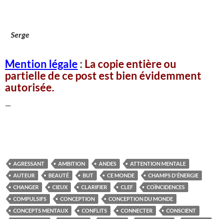
Serge
Mention légale
:
La copie entière ou
partielle de ce post est bien évidemment
autorisée.
—
AGRESSANT
AMBITION
ANDES
ATTENTION MENTALE
AUTEUR
BEAUTÉ
BUT
CE MONDE
CHAMPS D'ÉNERGIE
CHANGER
CIEUX
CLARIFIER
CLEF
COÏNCIDENCES
COMPULSIFS
CONCEPTION
CONCEPTION DU MONDE
CONCEPTS MENTAUX
CONFLITS
CONNECTER
CONSCIENT