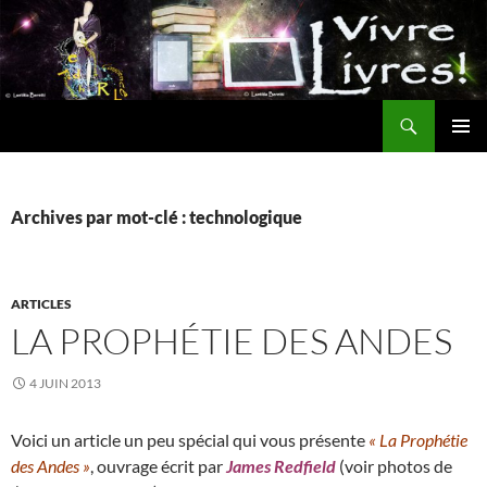
Aller
au
contenu
Recherche
MENU
PRINCI
Archives par mot-clé : technologique
ARTICLES
LA PROPHÉTIE DES ANDES
4 JUIN 2013
Voici un article un peu spécial qui vous présente
« La Prophétie
des Andes »
, ouvrage écrit par
James Redfield
(voir photos de