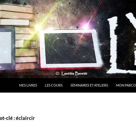
MES LIVRES
LES COURS
SÉMINAIRES ET ATELIERS
MON PARCO
t-clé : éclaircir