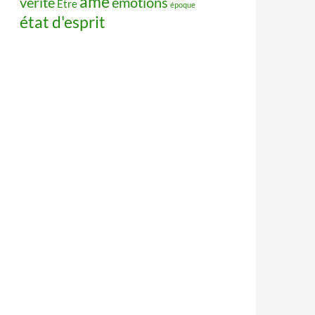
âme
vérité
émotions
Être
époque
état d'esprit