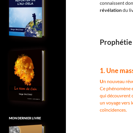
connaissent donc
révélation
du li
Prophétie
1. Une mass
U
n nouveau révei
Ce phénomène est
qui découvrent q
un voyage vers l
coïncidences.
MON DERNIER LIVRE