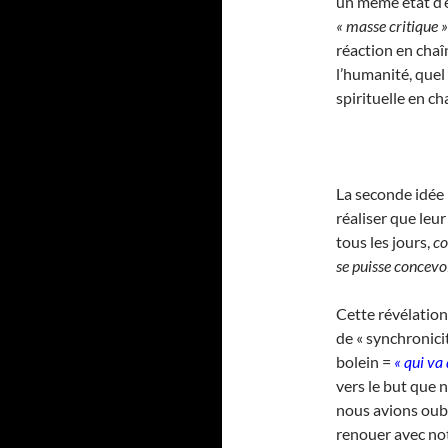
un même état d’e
« masse critique »
réaction en chaî
l’humanité, quel
spirituelle en ch
La seconde idée
réaliser que leu
tous les jours,
co
se puisse concevoi
Cette révélation
de « synchronici
bolein =
« qui va
vers le but que 
nous avions oub
renouer avec notre