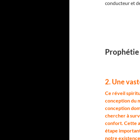
conducteur et de
Prophétie
2. Une vast
C
e réveil spirit
conception du mo
conception domi
chercher à surv
confort. Cette 
étape important
notre existence