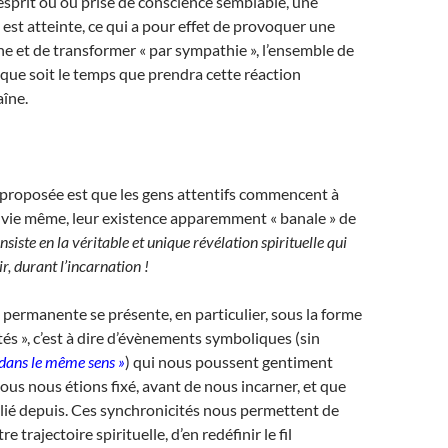
sprit ou ou prise de conscience semblable, une
est atteinte, ce qui a pour effet de provoquer une
ne et de transformer « par sympathie », l’ensemble de
 que soit le temps que prendra cette réaction
aîne.
 proposée est que les gens attentifs commencent à
r vie même, leur existence apparemment « banale » de
nsiste en la véritable et unique révélation spirituelle qui
r, durant l’incarnation !
 permanente se présente, en particulier, sous la forme
tés », c’est à dire d’évènements symboliques (sin
 dans le même sens »
) qui nous poussent gentiment
nous nous étions fixé, avant de nous incarner, et que
lié depuis. Ces synchronicités nous permettent de
 trajectoire spirituelle, d’en redéfinir le fil