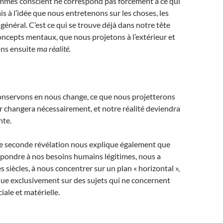
mmes conscient ne correspond pas forcément à ce qui
ais à l’idée que nous entretenons sur les choses, les
n général. C’est ce qui se trouve déjà dans notre tête
ncepts mentaux, que nous projetons à l’extérieur et
ns ensuite
ma réalité.
conservons en nous change, ce que nous projetterons
eur changera nécessairement, et notre réalité deviendra
nte.
tte seconde révélation nous explique également que
épondre à nos besoins humains légitimes, nous a
s siècles, à nous concentrer sur un plan « horizontal »,
sque exclusivement sur des sujets qui ne concernent
iale et matérielle.