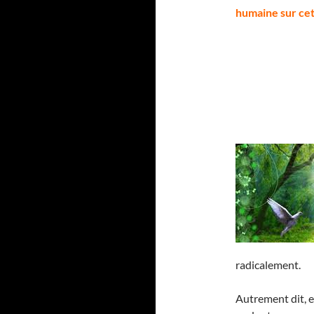
humaine sur cett
radicalement.
Autrement dit, e