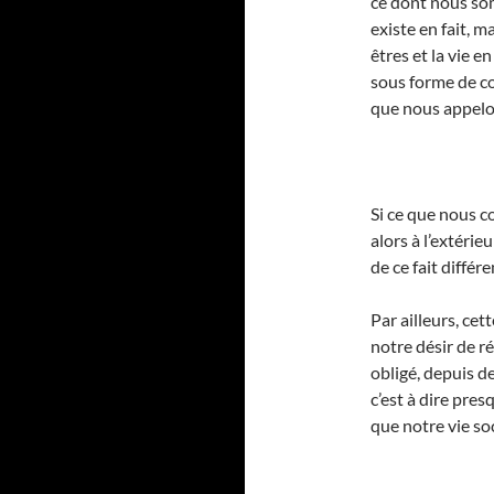
ce dont nous so
existe en fait, m
êtres et la vie e
sous forme de co
que nous appelo
Si ce que nous 
alors à l’extéri
de ce fait différe
Par ailleurs, ce
notre désir de r
obligé, depuis de
c’est à dire pre
que notre vie soc