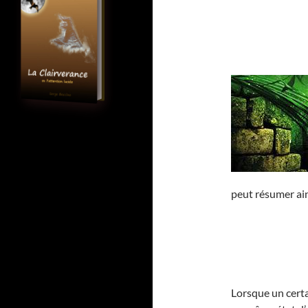
peut résumer ain
Lorsque un cert