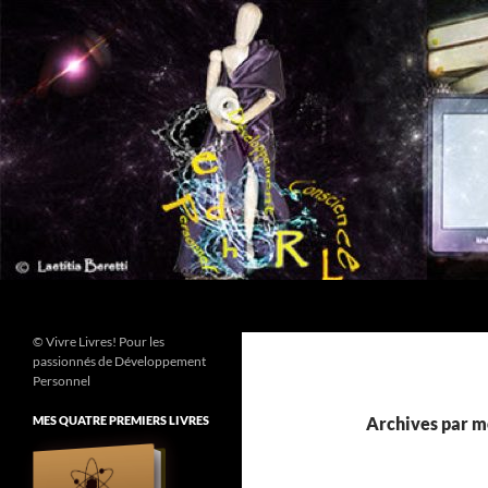
Aller
au
contenu
Recherche
© Vivre Livres! Pour les
passionnés de Développement
Personnel
MES QUATRE PREMIERS LIVRES
Archives par mo