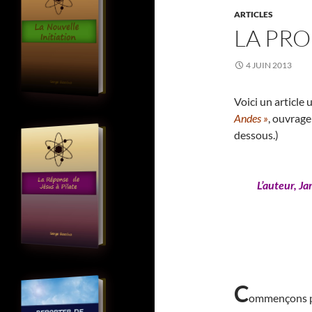
ARTICLES
LA PRO
4 JUIN 2013
Voici un article
Andes »
, ouvrage
dessous.)
L’auteur, Ja
C
ommençons par