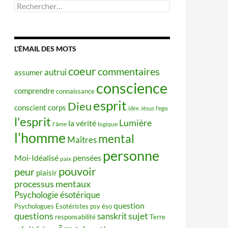
Rechercher :
L’ÉMAIL DES MOTS
coeur
commentaires
autrui
assumer
conscience
comprendre
connaissance
esprit
Dieu
conscient
corps
idée
Jésus
l'ego
l'esprit
Lumière
la vérité
l'âme
logique
l’homme
mental
Maîtres
personne
Moi-Idéalisé
pensées
paix
pouvoir
peur
plaisir
processus mentaux
Psychologie ésotérique
question
Psychologues Esotéristes
psy éso
questions
sujet
sanskrit
responsabilité
Terre