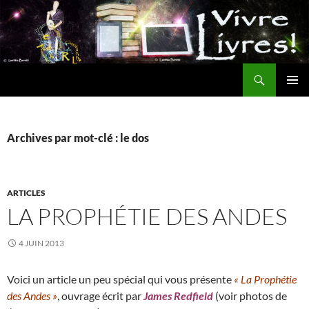
Aller
au
contenu
Recherche
MENU
PRINCI
Archives par mot-clé : le dos
ARTICLES
LA PROPHÉTIE DES ANDES
4 JUIN 2013
Voici un article un peu spécial qui vous présente
« La Prophétie
des Andes »
, ouvrage écrit par
James Redfield
(voir photos de