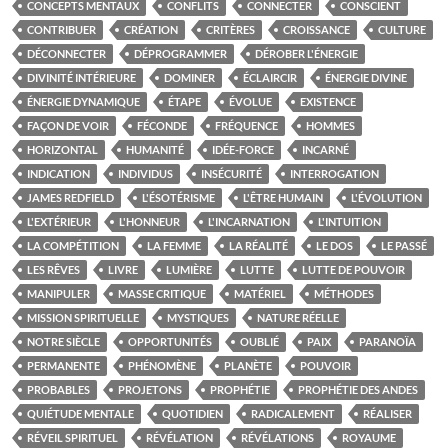
CONCEPTS MENTAUX
CONFLITS
CONNECTER
CONSCIENT
CONTRIBUER
CRÉATION
CRITÈRES
CROISSANCE
CULTURE
DÉCONNECTER
DÉPROGRAMMER
DÉROBER L'ÉNERGIE
DIVINITÉ INTÉRIEURE
DOMINER
ÉCLAIRCIR
ÉNERGIE DIVINE
ÉNERGIE DYNAMIQUE
ÉTAPE
ÉVOLUE
EXISTENCE
FAÇON DE VOIR
FÉCONDE
FRÉQUENCE
HOMMES
HORIZONTAL
HUMANITÉ
IDÉE-FORCE
INCARNÉ
INDICATION
INDIVIDUS
INSÉCURITÉ
INTERROGATION
JAMES REDFIELD
L'ÉSOTÉRISME
L'ÊTRE HUMAIN
L'ÉVOLUTION
L'EXTÉRIEUR
L'HONNEUR
L'INCARNATION
L'INTUITION
LA COMPÉTITION
LA FEMME
LA RÉALITÉ
LE DOS
LE PASSÉ
LES RÊVES
LIVRE
LUMIÈRE
LUTTE
LUTTE DE POUVOIR
MANIPULER
MASSE CRITIQUE
MATÉRIEL
MÉTHODES
MISSION SPIRITUELLE
MYSTIQUES
NATURE RÉELLE
NOTRE SIÈCLE
OPPORTUNITÉS
OUBLIÉ
PAIX
PARANOÏA
PERMANENTE
PHÉNOMÈNE
PLANÈTE
POUVOIR
PROBABLES
PROJETONS
PROPHÉTIE
PROPHÉTIE DES ANDES
QUIÉTUDE MENTALE
QUOTIDIEN
RADICALEMENT
RÉALISER
RÉVEIL SPIRITUEL
RÉVÉLATION
RÉVÉLATIONS
ROYAUME