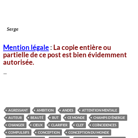
Serge
Mention légale
:
La copie entière ou
partielle de ce post est bien évidemment
autorisée.
—
AGRESSANT
AMBITION
ANDES
ATTENTION MENTALE
AUTEUR
BEAUTÉ
BUT
CE MONDE
CHAMPS D'ÉNERGIE
CHANGER
CIEUX
CLARIFIER
CLEF
COÏNCIDENCES
COMPULSIFS
CONCEPTION
CONCEPTION DU MONDE