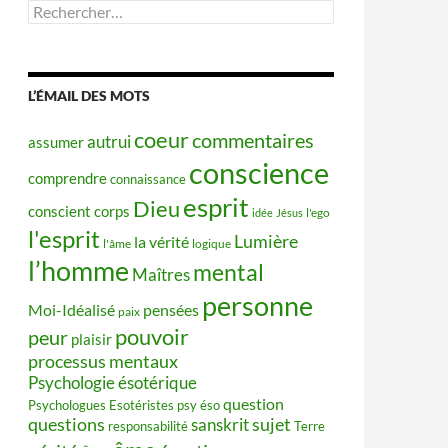
Rechercher :
L’ÉMAIL DES MOTS
coeur
commentaires
autrui
assumer
conscience
comprendre
connaissance
esprit
Dieu
conscient
corps
idée
Jésus
l'ego
l'esprit
Lumière
la vérité
l'âme
logique
l’homme
mental
Maîtres
personne
Moi-Idéalisé
pensées
paix
pouvoir
peur
plaisir
processus mentaux
Psychologie ésotérique
question
Psychologues Esotéristes
psy éso
questions
sujet
sanskrit
responsabilité
Terre