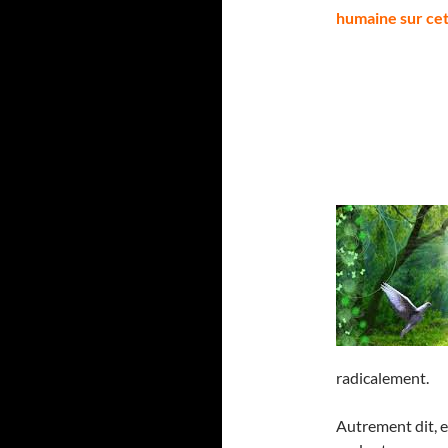
humaine sur cett
radicalement.
Autrement dit, e