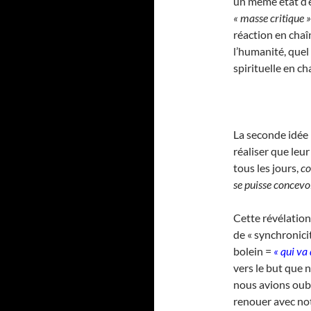
un même état d’e
« masse critique »
réaction en chaî
l’humanité, quel
spirituelle en ch
La seconde idée
réaliser que leu
tous les jours,
co
se puisse concevoi
Cette révélation
de « synchronici
bolein =
« qui va
vers le but que 
nous avions oub
renouer avec notre