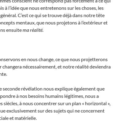
mmes conscient ne correspond pas forcément à ce qui
ais à l’idée que nous entretenons sur les choses, les
n général. C’est ce qui se trouve déjà dans notre tête
ncepts mentaux, que nous projetons à l’extérieur et
ns ensuite
ma réalité.
conservons en nous change, ce que nous projetterons
eur changera nécessairement, et notre réalité deviendra
nte.
tte seconde révélation nous explique également que
épondre à nos besoins humains légitimes, nous a
s siècles, à nous concentrer sur un plan « horizontal »,
sque exclusivement sur des sujets qui ne concernent
iale et matérielle.