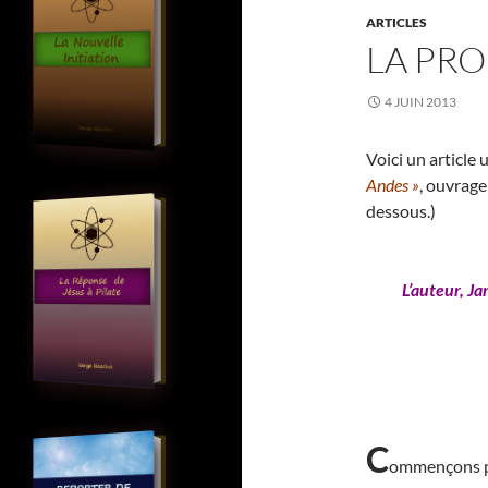
ARTICLES
LA PRO
4 JUIN 2013
Voici un article
Andes »
, ouvrage
dessous.)
L’auteur, Ja
C
ommençons par