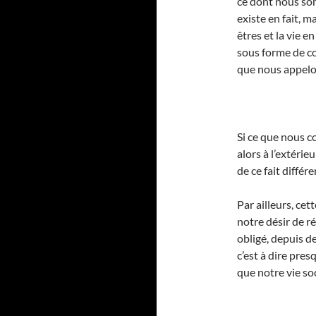
ce dont nous so
existe en fait, m
êtres et la vie e
sous forme de co
que nous appelo
Si ce que nous 
alors à l’extéri
de ce fait différe
Par ailleurs, ce
notre désir de r
obligé, depuis de
c’est à dire pre
que notre vie soc