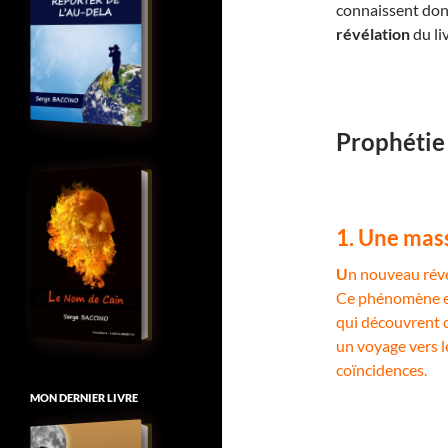
connaissent donc
révélation
du li
Prophétie
1. Une mass
U
n nouveau révei
Ce phénomène est
qui découvrent q
un voyage vers l
coïncidences.
MON DERNIER LIVRE