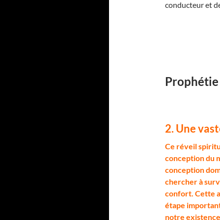
conducteur et de
Prophétie
2. Une vast
C
e réveil spirit
conception du mo
conception domi
chercher à surv
confort. Cette 
étape important
notre existence