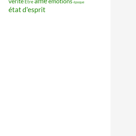
âme
vérité
émotions
Être
époque
état d'esprit