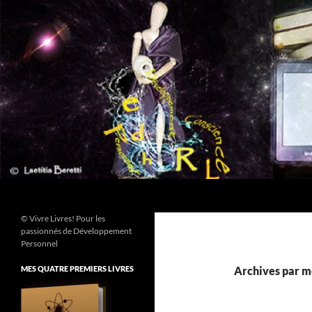
Aller
au
contenu
Recherche
© Vivre Livres! Pour les
passionnés de Développement
Personnel
MES QUATRE PREMIERS LIVRES
Archives par mo