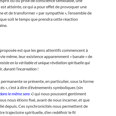
sprit ou ou prise de conscience semblable, une
est atteinte, ce qui a pour effet de provoquer une
ne et de transformer « par sympathie », l’ensemble de
 que soit le temps que prendra cette réaction
aîne.
 proposée est que les gens attentifs commencent à
r vie même, leur existence apparemment « banale » de
nsiste en la véritable et unique révélation spirituelle qui
r, durant l’incarnation !
 permanente se présente, en particulier, sous la forme
tés », c’est à dire d’évènements symboliques (sin
 dans le même sens »
) qui nous poussent gentiment
nous nous étions fixé, avant de nous incarner, et que
lié depuis. Ces synchronicités nous permettent de
 trajectoire spirituelle, d’en redéfinir le fil