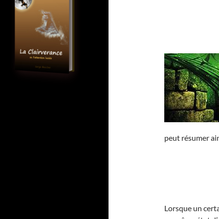
peut résumer ain
Lorsque un cert