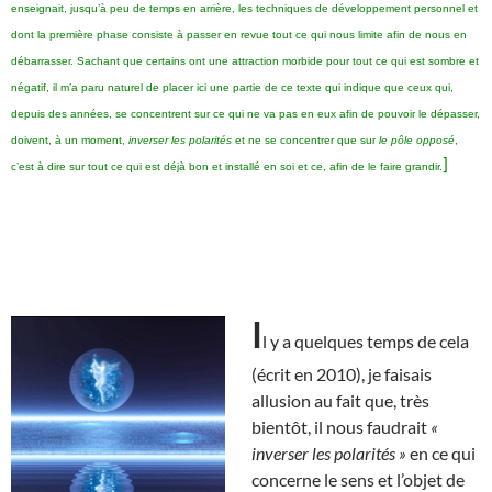
enseignait, jusqu’à peu de temps en arrière, les techniques de développement personnel et
dont la première phase consiste à passer en revue tout ce qui nous limite afin de nous en
débarrasser. Sachant que certains ont une attraction morbide pour tout ce qui est sombre et
négatif, il m’a paru naturel de placer ici une partie de ce texte qui indique que ceux qui,
depuis des années, se concentrent sur ce qui ne va pas en eux afin de pouvoir le dépasser,
doivent, à un moment,
inverser les polarités
et ne se concentrer que sur
le pôle opposé
,
]
c’est à dire sur tout ce qui est déjà bon et installé en soi et ce, afin de le faire grandir.
I
l y a quelques temps de cela
(écrit en 2010), je faisais
allusion au fait que, très
bientôt, il nous faudrait
«
inverser les polarités »
en ce qui
concerne le sens et l’objet de