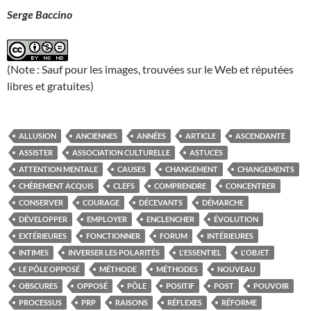
Serge Baccino
(Note : Sauf pour les images, trouvées sur le Web et réputées
libres et gratuites)
ALLUSION
ANCIENNES
ANNÉES
ARTICLE
ASCENDANTE
ASSISTER
ASSOCIATION CULTURELLE
ASTUCES
ATTENTION MENTALE
CAUSES
CHANGEMENT
CHANGEMENTS
CHÈREMENT ACQUIS
CLEFS
COMPRENDRE
CONCENTRER
CONSERVER
COURAGE
DÉCEVANTS
DÉMARCHE
DÉVELOPPER
EMPLOYER
ENCLENCHER
ÉVOLUTION
EXTÉRIEURES
FONCTIONNER
FORUM
INTÉRIEURES
INTIMES
INVERSER LES POLARITÉS
L'ESSENTIEL
L'OBJET
LE PÔLE OPPOSÉ
MÉTHODE
MÉTHODES
NOUVEAU
OBSCURES
OPPOSÉ
PÔLE
POSITIF
POST
POUVOIR
PROCESSUS
PRP
RAISONS
RÉFLEXES
RÉFORME