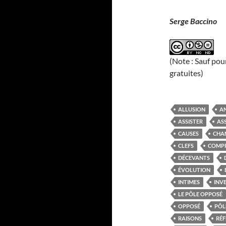
Serge Baccino
(Note : Sauf pou
gratuites)
ALLUSION
A
ASSISTER
AS
CAUSES
CHA
CLEFS
COMP
DÉCEVANTS
ÉVOLUTION
INTIMES
INVE
LE PÔLE OPPOSÉ
OPPOSÉ
PÔL
RAISONS
RÉF