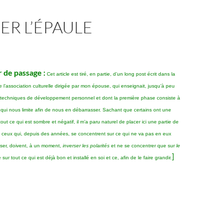
R L’ÉPAULE
 de passage :
Cet article est tiré, en partie, d’un long post écrit dans la
e l’association culturelle dirigée par mon épouse, qui enseignait, jusqu’à peu
s techniques de développement personnel et dont la première phase consiste à
 qui nous limite afin de nous en débarrasser. Sachant que certains ont une
out ce qui est sombre et négatif, il m’a paru naturel de placer ici une partie de
e ceux qui, depuis des années, se concentrent sur ce qui ne va pas en eux
sser, doivent, à un moment,
inverser les polarités
et ne se concentrer que sur
le
]
re sur tout ce qui est déjà bon et installé en soi et ce, afin de le faire grandir.