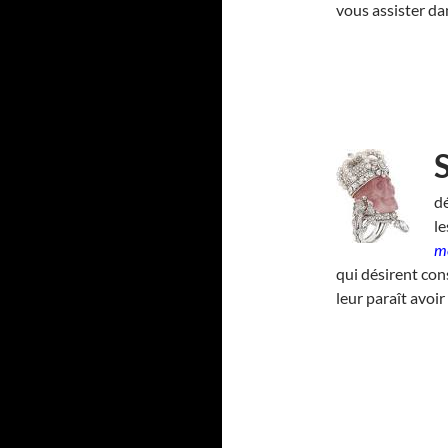
vous assister d
dé
l
me
qui désirent con
leur paraît avoir