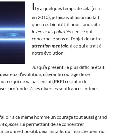
I
l y a quelques temps de cela (écrit
en 2010), je faisais allusion au fait
que, très bientôt, il nous faudrait
«
inverser les polarités »
en ce qui
concerne le sens et l’objet de notre
attention mentale
, à ce qui a trait à
notre évolution.
Jusqu’à présent, le plus difficile était,
sireux d’évolution, d’avoir le courage de se
ut ce qui ne va pas, en lui (
PRP
) ceci afin de
uses profondes à ses diverses souffrances intimes.
 falloir à ce même homme un courage tout aussi grand
nt opposé
, lui permettant de se concentrer
 ce qui est positif, déjà installé, qui marche bien, qui