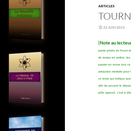
ARTICLES
TOURNE
22 JUIN 2013
[
Note au lecteur
partie privée du forum d
de temps en arrière, le
passer en revue tout ce
attraction morbide pour t
ce texte qui indique qu
afin de pouvoir le dépa
pôle opposé
, c’est à di