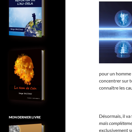
pour un homme dé
concentrer sur to
connaître les ca
Désormais, il va
MON DERNIER LIVRE
mais complèteme
exclusivement sur