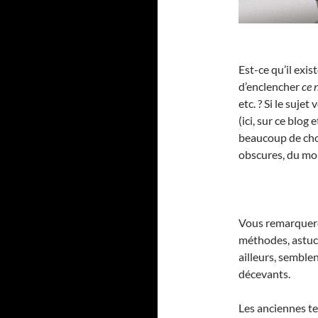
Est-ce qu’il exi
d’enclencher
ce 
etc. ? Si le suj
(ici, sur ce blo
beaucoup de chos
obscures, du mo
Vous remarquerez
méthodes, astuce
ailleurs, semblen
décevants.
Les anciennes te