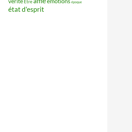
âme
vérité
émotions
Être
époque
état d'esprit