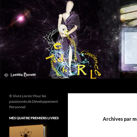
Aller
au
contenu
Recherche
© Vivre Livres! Pour les
passionnés de Développement
Personnel
MES QUATRE PREMIERS LIVRES
Archives par mo