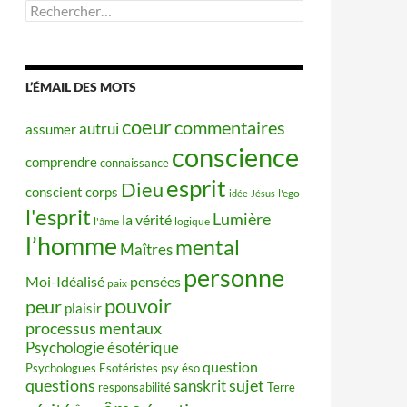
Rechercher :
L’ÉMAIL DES MOTS
coeur
commentaires
autrui
assumer
conscience
comprendre
connaissance
esprit
Dieu
conscient
corps
idée
Jésus
l'ego
l'esprit
Lumière
la vérité
l'âme
logique
l’homme
mental
Maîtres
personne
Moi-Idéalisé
pensées
paix
pouvoir
peur
plaisir
processus mentaux
Psychologie ésotérique
question
Psychologues Esotéristes
psy éso
questions
sujet
sanskrit
responsabilité
Terre