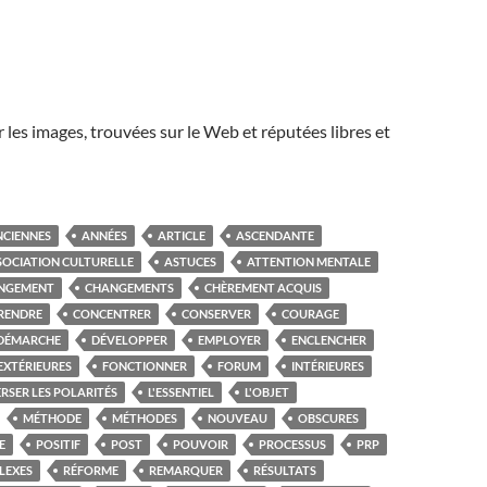
r les images, trouvées sur le Web et réputées libres et
NCIENNES
ANNÉES
ARTICLE
ASCENDANTE
SOCIATION CULTURELLE
ASTUCES
ATTENTION MENTALE
NGEMENT
CHANGEMENTS
CHÈREMENT ACQUIS
RENDRE
CONCENTRER
CONSERVER
COURAGE
DÉMARCHE
DÉVELOPPER
EMPLOYER
ENCLENCHER
EXTÉRIEURES
FONCTIONNER
FORUM
INTÉRIEURES
RSER LES POLARITÉS
L'ESSENTIEL
L'OBJET
MÉTHODE
MÉTHODES
NOUVEAU
OBSCURES
E
POSITIF
POST
POUVOIR
PROCESSUS
PRP
LEXES
RÉFORME
REMARQUER
RÉSULTATS