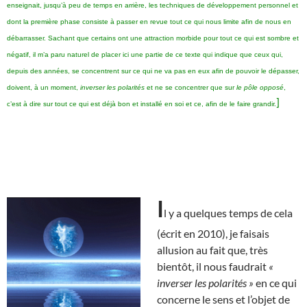
enseignait, jusqu’à peu de temps en arrière, les techniques de développement personnel et
dont la première phase consiste à passer en revue tout ce qui nous limite afin de nous en
débarrasser. Sachant que certains ont une attraction morbide pour tout ce qui est sombre et
négatif, il m’a paru naturel de placer ici une partie de ce texte qui indique que ceux qui,
depuis des années, se concentrent sur ce qui ne va pas en eux afin de pouvoir le dépasser,
doivent, à un moment,
inverser les polarités
et ne se concentrer que sur
le pôle opposé
,
]
c’est à dire sur tout ce qui est déjà bon et installé en soi et ce, afin de le faire grandir.
I
l y a quelques temps de cela
(écrit en 2010), je faisais
allusion au fait que, très
bientôt, il nous faudrait
«
inverser les polarités »
en ce qui
concerne le sens et l’objet de