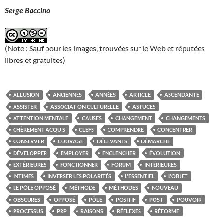
Serge Baccino
(Note : Sauf pour les images, trouvées sur le Web et réputées
libres et gratuites)
ALLUSION
ANCIENNES
ANNÉES
ARTICLE
ASCENDANTE
ASSISTER
ASSOCIATION CULTURELLE
ASTUCES
ATTENTION MENTALE
CAUSES
CHANGEMENT
CHANGEMENTS
CHÈREMENT ACQUIS
CLEFS
COMPRENDRE
CONCENTRER
CONSERVER
COURAGE
DÉCEVANTS
DÉMARCHE
DÉVELOPPER
EMPLOYER
ENCLENCHER
ÉVOLUTION
EXTÉRIEURES
FONCTIONNER
FORUM
INTÉRIEURES
INTIMES
INVERSER LES POLARITÉS
L'ESSENTIEL
L'OBJET
LE PÔLE OPPOSÉ
MÉTHODE
MÉTHODES
NOUVEAU
OBSCURES
OPPOSÉ
PÔLE
POSITIF
POST
POUVOIR
PROCESSUS
PRP
RAISONS
RÉFLEXES
RÉFORME