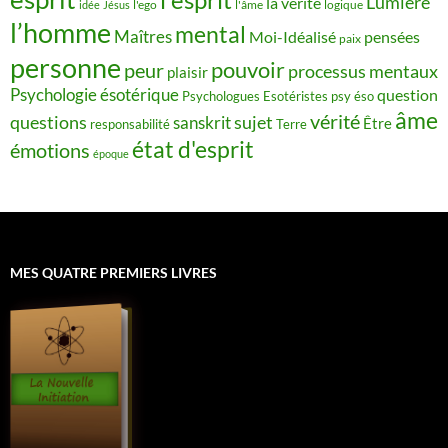
Lumière
la vérité
idée
Jésus
l'ego
l'âme
logique
l’homme
mental
Maîtres
Moi-Idéalisé
pensées
paix
personne
pouvoir
peur
processus mentaux
plaisir
Psychologie ésotérique
question
Psychologues Esotéristes
psy éso
âme
vérité
questions
sujet
sanskrit
Être
responsabilité
Terre
état d'esprit
émotions
époque
MES QUATRE PREMIERS LIVRES