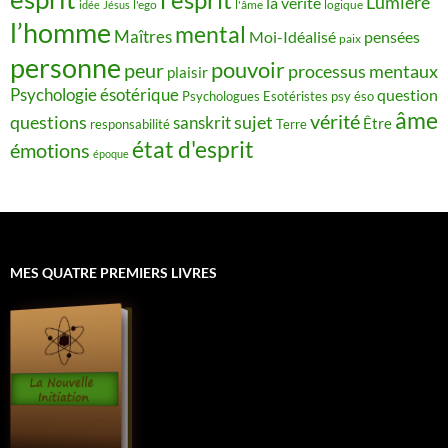
Lumière
la vérité
idée
Jésus
l'ego
l'âme
logique
l’homme
mental
Maîtres
Moi-Idéalisé
pensées
paix
personne
pouvoir
peur
processus mentaux
plaisir
Psychologie ésotérique
question
Psychologues Esotéristes
psy éso
âme
vérité
questions
sujet
sanskrit
Être
responsabilité
Terre
état d'esprit
émotions
époque
MES QUATRE PREMIERS LIVRES