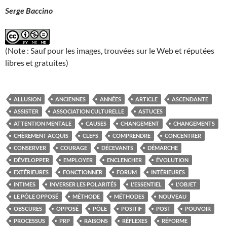
Serge Baccino
(Note : Sauf pour les images, trouvées sur le Web et réputées
libres et gratuites)
ALLUSION
ANCIENNES
ANNÉES
ARTICLE
ASCENDANTE
ASSISTER
ASSOCIATION CULTURELLE
ASTUCES
ATTENTION MENTALE
CAUSES
CHANGEMENT
CHANGEMENTS
CHÈREMENT ACQUIS
CLEFS
COMPRENDRE
CONCENTRER
CONSERVER
COURAGE
DÉCEVANTS
DÉMARCHE
DÉVELOPPER
EMPLOYER
ENCLENCHER
ÉVOLUTION
EXTÉRIEURES
FONCTIONNER
FORUM
INTÉRIEURES
INTIMES
INVERSER LES POLARITÉS
L'ESSENTIEL
L'OBJET
LE PÔLE OPPOSÉ
MÉTHODE
MÉTHODES
NOUVEAU
OBSCURES
OPPOSÉ
PÔLE
POSITIF
POST
POUVOIR
PROCESSUS
PRP
RAISONS
RÉFLEXES
RÉFORME