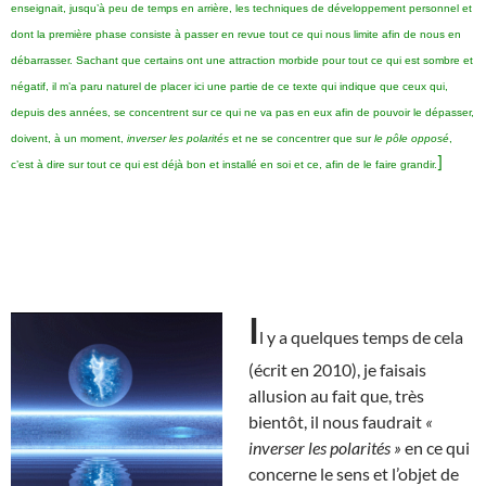
enseignait, jusqu’à peu de temps en arrière, les techniques de développement personnel et
dont la première phase consiste à passer en revue tout ce qui nous limite afin de nous en
débarrasser. Sachant que certains ont une attraction morbide pour tout ce qui est sombre et
négatif, il m’a paru naturel de placer ici une partie de ce texte qui indique que ceux qui,
depuis des années, se concentrent sur ce qui ne va pas en eux afin de pouvoir le dépasser,
doivent, à un moment,
inverser les polarités
et ne se concentrer que sur
le pôle opposé
,
]
c’est à dire sur tout ce qui est déjà bon et installé en soi et ce, afin de le faire grandir.
I
l y a quelques temps de cela
(écrit en 2010), je faisais
allusion au fait que, très
bientôt, il nous faudrait
«
inverser les polarités »
en ce qui
concerne le sens et l’objet de