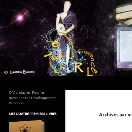
Aller
au
contenu
Recherche
© Vivre Livres! Pour les
passionnés de Développement
Personnel
MES QUATRE PREMIERS LIVRES
Archives par mo