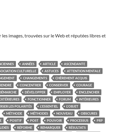
r les images, trouvées sur le Web et réputées libres et
NCIENNES
ANNÉES
ARTICLE
ASCENDANTE
SOCIATION CULTURELLE
ASTUCES
ATTENTION MENTALE
NGEMENT
CHANGEMENTS
CHÈREMENT ACQUIS
RENDRE
CONCENTRER
CONSERVER
COURAGE
DÉMARCHE
DÉVELOPPER
EMPLOYER
ENCLENCHER
EXTÉRIEURES
FONCTIONNER
FORUM
INTÉRIEURES
RSER LES POLARITÉS
L'ESSENTIEL
L'OBJET
MÉTHODE
MÉTHODES
NOUVEAU
OBSCURES
E
POSITIF
POST
POUVOIR
PROCESSUS
PRP
LEXES
RÉFORME
REMARQUER
RÉSULTATS