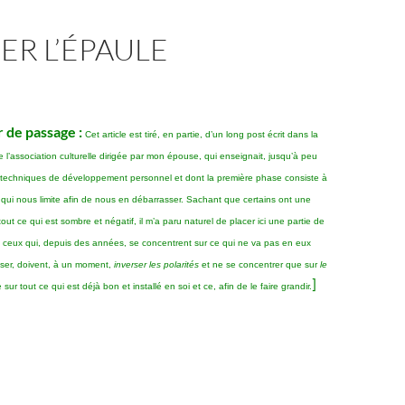
R L’ÉPAULE
 de passage :
Cet article est tiré, en partie, d’un long post écrit dans la
e l’association culturelle dirigée par mon épouse, qui enseignait, jusqu’à peu
s techniques de développement personnel et dont la première phase consiste à
 qui nous limite afin de nous en débarrasser. Sachant que certains ont une
out ce qui est sombre et négatif, il m’a paru naturel de placer ici une partie de
e ceux qui, depuis des années, se concentrent sur ce qui ne va pas en eux
sser, doivent, à un moment,
inverser les polarités
et ne se concentrer que sur
le
]
re sur tout ce qui est déjà bon et installé en soi et ce, afin de le faire grandir.