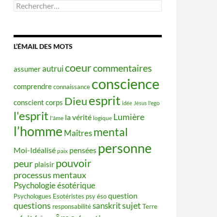
Rechercher :
L’ÉMAIL DES MOTS
coeur
commentaires
autrui
assumer
conscience
comprendre
connaissance
esprit
Dieu
conscient
corps
idée
Jésus
l'ego
l'esprit
Lumière
la vérité
l'âme
logique
l’homme
mental
Maîtres
personne
Moi-Idéalisé
pensées
paix
pouvoir
peur
plaisir
processus mentaux
Psychologie ésotérique
question
Psychologues Esotéristes
psy éso
questions
sujet
sanskrit
responsabilité
Terre