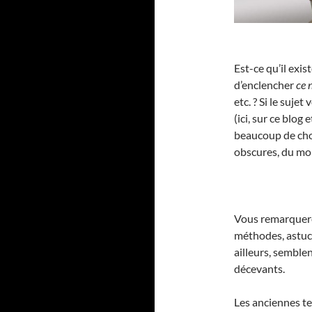
Est-ce qu’il exi
d’enclencher
ce 
etc. ? Si le suj
(ici, sur ce blo
beaucoup de chos
obscures, du mo
Vous remarquerez
méthodes, astuce
ailleurs, semblen
décevants.
Les anciennes te