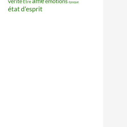
âme
vérité
émotions
Être
époque
état d'esprit