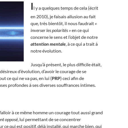
I
l y a quelques temps de cela (écrit
en 2010), je faisais allusion au fait
que, très bientôt, il nous faudrait
«
inverser les polarités »
en ce qui
concerne le sens et l’objet de notre
attention mentale
, à ce qui a trait à
notre évolution.
Jusqu’à présent, le plus difficile était,
sireux d’évolution, d’avoir le courage de se
ut ce qui ne va pas, en lui (
PRP
) ceci afin de
uses profondes à ses diverses souffrances intimes.
 falloir à ce même homme un courage tout aussi grand
nt opposé
, lui permettant de se concentrer
 ce qui est positif, déjà installé, qui marche bien, qui