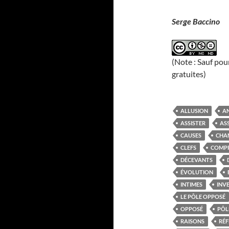
Serge Baccino
(Note : Sauf pou
gratuites)
ALLUSION
A
ASSISTER
AS
CAUSES
CHA
CLEFS
COMP
DÉCEVANTS
ÉVOLUTION
INTIMES
INVE
LE PÔLE OPPOSÉ
OPPOSÉ
PÔL
RAISONS
RÉF