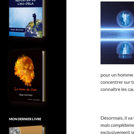
pour un homme dé
concentrer sur to
connaître les ca
Désormais, il va
MON DERNIER LIVRE
mais complèteme
exclusivement sur