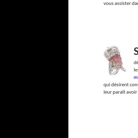
vous assister d
dé
l
me
qui désirent con
leur paraît avoir