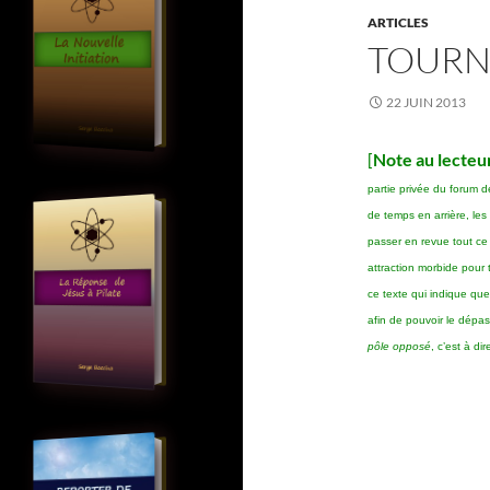
ARTICLES
TOURNE
22 JUIN 2013
[
Note au lecteur
partie privée du forum d
de temps en arrière, le
passer en revue tout ce
attraction morbide pour t
ce texte qui indique qu
afin de pouvoir le dépa
pôle opposé
, c’est à di