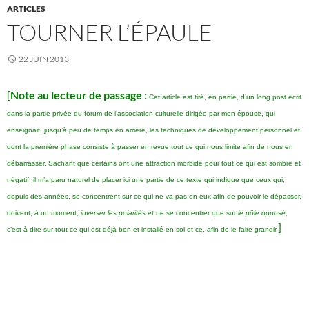
ARTICLES
TOURNER L’ÉPAULE
22 JUIN 2013
[
Note au lecteur de passage :
Cet article est tiré, en partie, d’un long post écrit
dans la partie privée du forum de l’association culturelle dirigée par mon épouse, qui
enseignait, jusqu’à peu de temps en arrière, les techniques de développement personnel et
dont la première phase consiste à passer en revue tout ce qui nous limite afin de nous en
débarrasser. Sachant que certains ont une attraction morbide pour tout ce qui est sombre et
négatif, il m’a paru naturel de placer ici une partie de ce texte qui indique que ceux qui,
depuis des années, se concentrent sur ce qui ne va pas en eux afin de pouvoir le dépasser,
doivent, à un moment,
inverser les polarités
et ne se concentrer que sur
le pôle opposé
,
]
c’est à dire sur tout ce qui est déjà bon et installé en soi et ce, afin de le faire grandir.