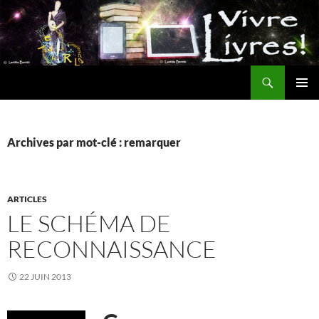
Aller
au
contenu
Recherche
MENU
PRINCI
Archives par mot-clé : remarquer
ARTICLES
LE SCHÉMA DE
RECONNAISSANCE
22 JUIN 2013