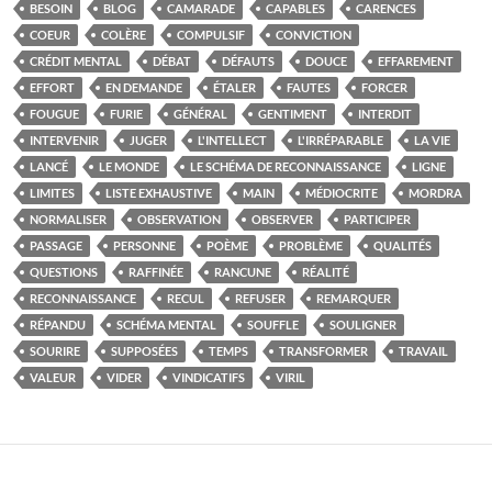
BESOIN
BLOG
CAMARADE
CAPABLES
CARENCES
COEUR
COLÈRE
COMPULSIF
CONVICTION
CRÉDIT MENTAL
DÉBAT
DÉFAUTS
DOUCE
EFFAREMENT
EFFORT
EN DEMANDE
ÉTALER
FAUTES
FORCER
FOUGUE
FURIE
GÉNÉRAL
GENTIMENT
INTERDIT
INTERVENIR
JUGER
L'INTELLECT
L'IRRÉPARABLE
LA VIE
LANCÉ
LE MONDE
LE SCHÉMA DE RECONNAISSANCE
LIGNE
LIMITES
LISTE EXHAUSTIVE
MAIN
MÉDIOCRITE
MORDRA
NORMALISER
OBSERVATION
OBSERVER
PARTICIPER
PASSAGE
PERSONNE
POÈME
PROBLÈME
QUALITÉS
QUESTIONS
RAFFINÉE
RANCUNE
RÉALITÉ
RECONNAISSANCE
RECUL
REFUSER
REMARQUER
RÉPANDU
SCHÉMA MENTAL
SOUFFLE
SOULIGNER
SOURIRE
SUPPOSÉES
TEMPS
TRANSFORMER
TRAVAIL
VALEUR
VIDER
VINDICATIFS
VIRIL