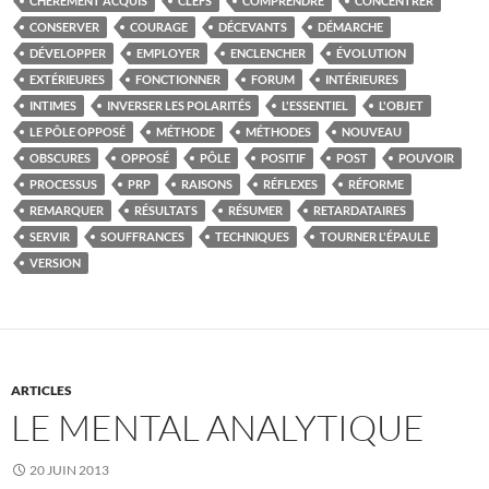
CHÈREMENT ACQUIS
CLEFS
COMPRENDRE
CONCENTRER
CONSERVER
COURAGE
DÉCEVANTS
DÉMARCHE
DÉVELOPPER
EMPLOYER
ENCLENCHER
ÉVOLUTION
EXTÉRIEURES
FONCTIONNER
FORUM
INTÉRIEURES
INTIMES
INVERSER LES POLARITÉS
L'ESSENTIEL
L'OBJET
LE PÔLE OPPOSÉ
MÉTHODE
MÉTHODES
NOUVEAU
OBSCURES
OPPOSÉ
PÔLE
POSITIF
POST
POUVOIR
PROCESSUS
PRP
RAISONS
RÉFLEXES
RÉFORME
REMARQUER
RÉSULTATS
RÉSUMER
RETARDATAIRES
SERVIR
SOUFFRANCES
TECHNIQUES
TOURNER L'ÉPAULE
VERSION
ARTICLES
LE MENTAL ANALYTIQUE
20 JUIN 2013