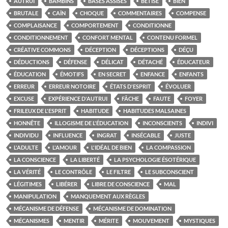
AUTRUI
BAMBINS
BASES ASSISES
BÊTISE
BIEN
BRUTALE
CAÏN
CHOQUE
COMMENTAIRES
COMPENSE
COMPLAISANCE
COMPORTEMENT
CONDITIONNE
CONDITIONNEMENT
CONFORT MENTAL
CONTENU FORMEL
CRÉATIVE COMMONS
DÉCEPTION
DÉCEPTIONS
DÉÇU
DÉDUCTIONS
DÉFENSE
DÉLICAT
DÉTACHÉ
ÉDUCATEUR
ÉDUCATION
ÉMOTIFS
EN SECRET
ENFANCE
ENFANTS
ERREUR
ERREUR NOTOIRE
ÉTATS D'ESPRIT
ÉVOLUER
EXCUSE
EXPÉRIENCE D'AUTRUI
FÂCHE
FAUTE
FOYER
FRILEUX DE L'ESPRIT
HABITUDE
HABITUDES MALSAINES
HONNÊTE
ILLOGISME DE L'ÉDUCATION
INCONSCIENTS
INDIVI
INDIVIDU
INFLUENCE
INGRAT
INSÉCABLE
JUSTE
L'ADULTE
L'AMOUR
L'IDÉAL DE BIEN
LA COMPASSION
LA CONSCIENCE
LA LIBERTÉ
LA PSYCHOLOGIE ÉSOTÉRIQUE
LA VÉRITÉ
LE CONTRÔLE
LE FILTRE
LE SUBCONSCIENT
LÉGITIMES
LIBÉRER
LIBRE DE CONSCIENCE
MAL
MANIPULATION
MANQUEMENT AUX RÈGLES
MÉCANISME DE DÉFENSE
MÉCANISME DE DOMINATION
MÉCANISMES
MENTIR
MÉRITE
MOUVEMENT
MYSTIQUES