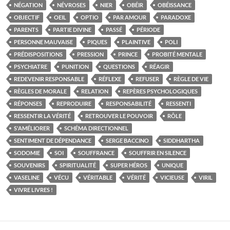
NÉGATION
NÉVROSES
NIER
OBÉIR
OBÉISSANCE
OBJECTIF
OEIL
OPTIO
PAR AMOUR
PARADOXE
PARENTS
PARTIE DIVINE
PASSÉ
PÉRIODE
PERSONNE MAUVAISE
PIQUES
PLAINTIVE
POLI
PRÉDISPOSITIONS
PRESSION
PRINCE
PROBITÉ MENTALE
PSYCHIATRE
PUNITION
QUESTIONS
RÉAGIR
REDEVENIR RESPONSABLE
RÉFLEXE
REFUSER
RÈGLE DE VIE
RÈGLES DE MORALE
RELATION
REPÈRES PSYCHOLOGIQUES
RÉPONSES
REPRODUIRE
RESPONSABILITÉ
RESSENTI
RESSENTIR LA VÉRITÉ
RETROUVER LE POUVOIR
RÔLE
S'AMÉLIORER
SCHÉMA DIRECTIONNEL
SENTIMENT DE DÉPENDANCE
SERGE BACCINO
SIDDHARTHA
SODOMIE
SOI
SOUFFRANCE
SOUFFRIR EN SILENCE
SOUVENIRS
SPIRITUALITÉ
SUPER HÉROS
UNIQUE
VASELINE
VÉCU
VÉRITABLE
VÉRITÉ
VICIEUSE
VIRIL
VIVRE LIVRES !