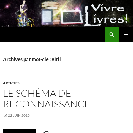
Aller
au
contenu
Recherche
MENU
PRINCI
Archives par mot-clé : viril
ARTICLES
LE SCHÉMA DE
RECONNAISSANCE
22 JUIN 2013