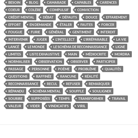
BESOIN
BLOG
CAMARADE
CAPABLES
CARENCES
COEUR
COLÈRE
COMPULSIF
CONVICTION
CRÉDIT MENTAL
DÉBAT
DÉFAUTS
DOUCE
EFFAREMENT
EFFORT
EN DEMANDE
ÉTALER
FAUTES
FORCER
FOUGUE
FURIE
GÉNÉRAL
GENTIMENT
INTERDIT
INTERVENIR
JUGER
L'INTELLECT
L'IRRÉPARABLE
LA VIE
LANCÉ
LE MONDE
LE SCHÉMA DE RECONNAISSANCE
LIGNE
LIMITES
LISTE EXHAUSTIVE
MAIN
MÉDIOCRITE
MORDRA
NORMALISER
OBSERVATION
OBSERVER
PARTICIPER
PASSAGE
PERSONNE
POÈME
PROBLÈME
QUALITÉS
QUESTIONS
RAFFINÉE
RANCUNE
RÉALITÉ
RECONNAISSANCE
RECUL
REFUSER
REMARQUER
RÉPANDU
SCHÉMA MENTAL
SOUFFLE
SOULIGNER
SOURIRE
SUPPOSÉES
TEMPS
TRANSFORMER
TRAVAIL
VALEUR
VIDER
VINDICATIFS
VIRIL