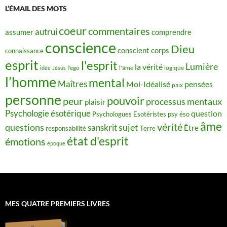
L’ÉMAIL DES MOTS
coeur
commentaires
autrui
assumer
comprendre
conscience
Dieu
conscient
corps
connaissance
esprit
l'esprit
Lumière
la vérité
idée
Jésus
l'ego
l'âme
logique
l’homme
mental
Maîtres
Moi-Idéalisé
pensées
paix
personne
pouvoir
peur
processus mentaux
plaisir
Psychologie ésotérique
question
Psychologues Esotéristes
psy éso
âme
vérité
questions
sujet
sanskrit
Être
responsabilité
Terre
état d'esprit
émotions
époque
MES QUATRE PREMIERS LIVRES