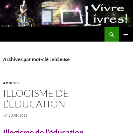
Aller
au
contenu
Recherche
MENU
PRINCI
Archives par mot-clé : vicieuse
ARTICLES
ILLOGISME DE
L’ÉDUCATION
1 JUIN 2013
Illogisme de l’éducation