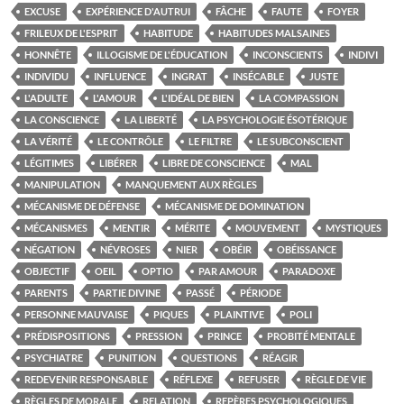
EXCUSE
EXPÉRIENCE D'AUTRUI
FÂCHE
FAUTE
FOYER
FRILEUX DE L'ESPRIT
HABITUDE
HABITUDES MALSAINES
HONNÊTE
ILLOGISME DE L'ÉDUCATION
INCONSCIENTS
INDIVI
INDIVIDU
INFLUENCE
INGRAT
INSÉCABLE
JUSTE
L'ADULTE
L'AMOUR
L'IDÉAL DE BIEN
LA COMPASSION
LA CONSCIENCE
LA LIBERTÉ
LA PSYCHOLOGIE ÉSOTÉRIQUE
LA VÉRITÉ
LE CONTRÔLE
LE FILTRE
LE SUBCONSCIENT
LÉGITIMES
LIBÉRER
LIBRE DE CONSCIENCE
MAL
MANIPULATION
MANQUEMENT AUX RÈGLES
MÉCANISME DE DÉFENSE
MÉCANISME DE DOMINATION
MÉCANISMES
MENTIR
MÉRITE
MOUVEMENT
MYSTIQUES
NÉGATION
NÉVROSES
NIER
OBÉIR
OBÉISSANCE
OBJECTIF
OEIL
OPTIO
PAR AMOUR
PARADOXE
PARENTS
PARTIE DIVINE
PASSÉ
PÉRIODE
PERSONNE MAUVAISE
PIQUES
PLAINTIVE
POLI
PRÉDISPOSITIONS
PRESSION
PRINCE
PROBITÉ MENTALE
PSYCHIATRE
PUNITION
QUESTIONS
RÉAGIR
REDEVENIR RESPONSABLE
RÉFLEXE
REFUSER
RÈGLE DE VIE
RÈGLES DE MORALE
RELATION
REPÈRES PSYCHOLOGIQUES