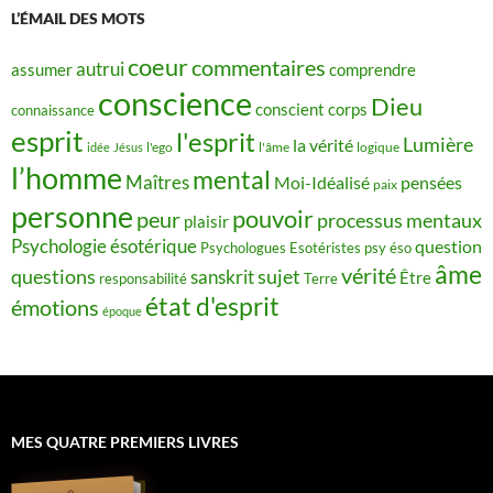
L’ÉMAIL DES MOTS
coeur
commentaires
autrui
assumer
comprendre
conscience
Dieu
conscient
corps
connaissance
esprit
l'esprit
Lumière
la vérité
idée
Jésus
l'ego
l'âme
logique
l’homme
mental
Maîtres
Moi-Idéalisé
pensées
paix
personne
pouvoir
peur
processus mentaux
plaisir
Psychologie ésotérique
question
Psychologues Esotéristes
psy éso
âme
vérité
questions
sujet
sanskrit
Être
responsabilité
Terre
état d'esprit
émotions
époque
MES QUATRE PREMIERS LIVRES