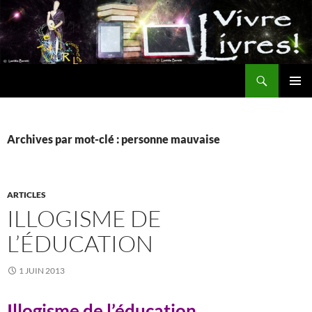
Aller
au
contenu
Recherche
MENU
PRINCI
Archives par mot-clé : personne mauvaise
ARTICLES
ILLOGISME DE
L’ÉDUCATION
1 JUIN 2013
Illogisme de l’éducation