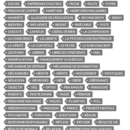
EXCUSE
EXPÉRIENCE D'AUTRUI
FÂCHE
FAUTE
FOYER
FRILEUX DE L'ESPRIT
HABITUDE
HABITUDES MALSAINES
HONNÊTE
ILLOGISME DE L'ÉDUCATION
INCONSCIENTS
INDIVI
INDIVIDU
INFLUENCE
INGRAT
INSÉCABLE
JUSTE
L'ADULTE
L'AMOUR
L'IDÉAL DE BIEN
LA COMPASSION
LA CONSCIENCE
LA LIBERTÉ
LA PSYCHOLOGIE ÉSOTÉRIQUE
LA VÉRITÉ
LE CONTRÔLE
LE FILTRE
LE SUBCONSCIENT
LÉGITIMES
LIBÉRER
LIBRE DE CONSCIENCE
MAL
MANIPULATION
MANQUEMENT AUX RÈGLES
MÉCANISME DE DÉFENSE
MÉCANISME DE DOMINATION
MÉCANISMES
MENTIR
MÉRITE
MOUVEMENT
MYSTIQUES
NÉGATION
NÉVROSES
NIER
OBÉIR
OBÉISSANCE
OBJECTIF
OEIL
OPTIO
PAR AMOUR
PARADOXE
PARENTS
PARTIE DIVINE
PASSÉ
PÉRIODE
PERSONNE MAUVAISE
PIQUES
PLAINTIVE
POLI
PRÉDISPOSITIONS
PRESSION
PRINCE
PROBITÉ MENTALE
PSYCHIATRE
PUNITION
QUESTIONS
RÉAGIR
REDEVENIR RESPONSABLE
RÉFLEXE
REFUSER
RÈGLE DE VIE
RÈGLES DE MORALE
RELATION
REPÈRES PSYCHOLOGIQUES