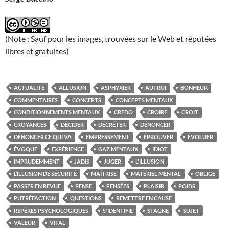
(Note : Sauf pour les images, trouvées sur le Web et réputées
libres et gratuites)
ACTUALITÉ
ALLUSION
ASPHYXIER
AUTRUI
BONHEUR
COMMENTAIRES
CONCEPTS
CONCEPTS MENTAUX
CONDITIONNEMENTS MENTAUX
CREDO
CROIRE
CROIT
CROYANCES
DÉCIDER
DÉCRÉTER
DÉNONCER
DÉNONCER CE QUI VA
EMPRESSEMENT
ÉPROUVER
ÉVOLUER
ÉVOQUE
EXPÉRIENCE
GAZ MENTAUX
IDIOT
IMPRUDEMMENT
JADIS
JUGER
L'ILLUSION
L’ILLUSION DE SÉCURITÉ
MAÎTRISE
MATÉRIEL MENTAL
OBLIGE
PASSER EN REVUE
PENSE
PENSÉES
PLAISIR
POIDS
PUTRÉFACTION
QUESTIONS
REMETTRE EN CAUSE
REPÈRES PSYCHOLOGIQUES
S'IDENTIFIE
STAGNE
SUJET
VALEUR
VITAL