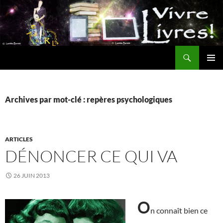
Aller
au
contenu
Recherche
MENU
PRINCI
Archives par mot-clé : repères psychologiques
ARTICLES
DÉNONCER CE QUI VA
26 JUIN 2013
O
n connaît bien ce