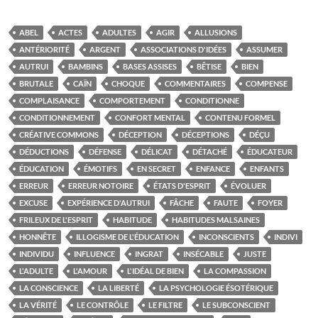
ABEL
ACTES
ADULTES
AGIR
ALLUSIONS
ANTÉRIORITÉ
ARGENT
ASSOCIATIONS D'IDÉES
ASSUMER
AUTRUI
BAMBINS
BASES ASSISES
BÊTISE
BIEN
BRUTALE
CAÏN
CHOQUE
COMMENTAIRES
COMPENSE
COMPLAISANCE
COMPORTEMENT
CONDITIONNE
CONDITIONNEMENT
CONFORT MENTAL
CONTENU FORMEL
CRÉATIVE COMMONS
DÉCEPTION
DÉCEPTIONS
DÉÇU
DÉDUCTIONS
DÉFENSE
DÉLICAT
DÉTACHÉ
ÉDUCATEUR
ÉDUCATION
ÉMOTIFS
EN SECRET
ENFANCE
ENFANTS
ERREUR
ERREUR NOTOIRE
ÉTATS D'ESPRIT
ÉVOLUER
EXCUSE
EXPÉRIENCE D'AUTRUI
FÂCHE
FAUTE
FOYER
FRILEUX DE L'ESPRIT
HABITUDE
HABITUDES MALSAINES
HONNÊTE
ILLOGISME DE L'ÉDUCATION
INCONSCIENTS
INDIVI
INDIVIDU
INFLUENCE
INGRAT
INSÉCABLE
JUSTE
L'ADULTE
L'AMOUR
L'IDÉAL DE BIEN
LA COMPASSION
LA CONSCIENCE
LA LIBERTÉ
LA PSYCHOLOGIE ÉSOTÉRIQUE
LA VÉRITÉ
LE CONTRÔLE
LE FILTRE
LE SUBCONSCIENT