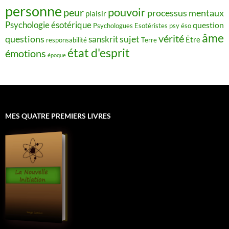
personne
pouvoir
peur
processus mentaux
plaisir
Psychologie ésotérique
question
Psychologues Esotéristes
psy éso
âme
vérité
questions
sujet
sanskrit
Être
responsabilité
Terre
état d'esprit
émotions
époque
MES QUATRE PREMIERS LIVRES