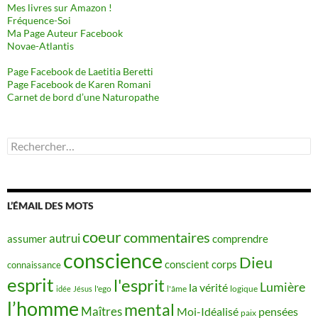
Mes livres sur Amazon !
Fréquence-Soi
Ma Page Auteur Facebook
Novae-Atlantis
Page Facebook de Laetitia Beretti
Page Facebook de Karen Romani
Carnet de bord d’une Naturopathe
Rechercher :
L’ÉMAIL DES MOTS
coeur
commentaires
autrui
assumer
comprendre
conscience
Dieu
conscient
corps
connaissance
esprit
l'esprit
Lumière
la vérité
idée
Jésus
l'ego
l'âme
logique
l’homme
mental
Maîtres
Moi-Idéalisé
pensées
paix