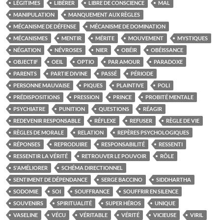
LÉGITIMES
LIBÉRER
LIBRE DE CONSCIENCE
MAL
MANIPULATION
MANQUEMENT AUX RÈGLES
MÉCANISME DE DÉFENSE
MÉCANISME DE DOMINATION
MÉCANISMES
MENTIR
MÉRITE
MOUVEMENT
MYSTIQUES
NÉGATION
NÉVROSES
NIER
OBÉIR
OBÉISSANCE
OBJECTIF
OEIL
OPTIO
PAR AMOUR
PARADOXE
PARENTS
PARTIE DIVINE
PASSÉ
PÉRIODE
PERSONNE MAUVAISE
PIQUES
PLAINTIVE
POLI
PRÉDISPOSITIONS
PRESSION
PRINCE
PROBITÉ MENTALE
PSYCHIATRE
PUNITION
QUESTIONS
RÉAGIR
REDEVENIR RESPONSABLE
RÉFLEXE
REFUSER
RÈGLE DE VIE
RÈGLES DE MORALE
RELATION
REPÈRES PSYCHOLOGIQUES
RÉPONSES
REPRODUIRE
RESPONSABILITÉ
RESSENTI
RESSENTIR LA VÉRITÉ
RETROUVER LE POUVOIR
RÔLE
S'AMÉLIORER
SCHÉMA DIRECTIONNEL
SENTIMENT DE DÉPENDANCE
SERGE BACCINO
SIDDHARTHA
SODOMIE
SOI
SOUFFRANCE
SOUFFRIR EN SILENCE
SOUVENIRS
SPIRITUALITÉ
SUPER HÉROS
UNIQUE
VASELINE
VÉCU
VÉRITABLE
VÉRITÉ
VICIEUSE
VIRIL