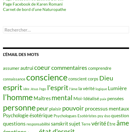
Page Facebook de Karen Romani
Carnet de bord d’une Naturopathe
Rechercher :
L’ÉMAIL DES MOTS
coeur
commentaires
autrui
assumer
comprendre
conscience
Dieu
conscient
corps
connaissance
esprit
l'esprit
Lumière
la vérité
idée
Jésus
l'ego
l'âme
logique
l’homme
mental
Maîtres
Moi-Idéalisé
pensées
paix
personne
pouvoir
peur
processus mentaux
plaisir
Psychologie ésotérique
question
Psychologues Esotéristes
psy éso
âme
vérité
questions
sujet
sanskrit
Être
responsabilité
Terre
état d'esprit
émotions