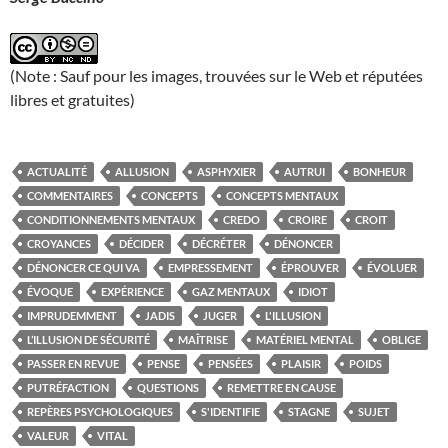
(Note : Sauf pour les images, trouvées sur le Web et réputées
libres et gratuites)
ACTUALITÉ
ALLUSION
ASPHYXIER
AUTRUI
BONHEUR
COMMENTAIRES
CONCEPTS
CONCEPTS MENTAUX
CONDITIONNEMENTS MENTAUX
CREDO
CROIRE
CROIT
CROYANCES
DÉCIDER
DÉCRÉTER
DÉNONCER
DÉNONCER CE QUI VA
EMPRESSEMENT
ÉPROUVER
ÉVOLUER
ÉVOQUE
EXPÉRIENCE
GAZ MENTAUX
IDIOT
IMPRUDEMMENT
JADIS
JUGER
L'ILLUSION
L’ILLUSION DE SÉCURITÉ
MAÎTRISE
MATÉRIEL MENTAL
OBLIGE
PASSER EN REVUE
PENSE
PENSÉES
PLAISIR
POIDS
PUTRÉFACTION
QUESTIONS
REMETTRE EN CAUSE
REPÈRES PSYCHOLOGIQUES
S'IDENTIFIE
STAGNE
SUJET
VALEUR
VITAL