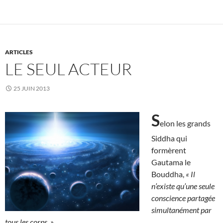
ARTICLES
LE SEUL ACTEUR
25 JUIN 2013
S
elon les grands
Siddha qui
formèrent
Gautama le
Bouddha,
« Il
n’existe qu’une seule
conscience partagée
simultanément par
tous les corps. »