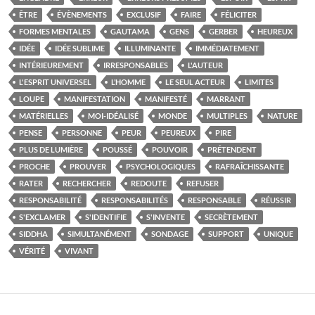
ÊTRE
ÉVÈNEMENTS
EXCLUSIF
FAIRE
FÉLICITER
FORMES MENTALES
GAUTAMA
GENS
GERBER
HEUREUX
IDÉE
IDÉE SUBLIME
ILLUMINANTE
IMMÉDIATEMENT
INTÉRIEUREMENT
IRRESPONSABLES
L'AUTEUR
L'ESPRIT UNIVERSEL
L’HOMME
LE SEUL ACTEUR
LIMITES
LOUPE
MANIFESTATION
MANIFESTÉ
MARRANT
MATÉRIELLES
MOI-IDÉALISÉ
MONDE
MULTIPLES
NATURE
PENSE
PERSONNE
PEUR
PEUREUX
PIRE
PLUS DE LUMIÈRE
POUSSÉ
POUVOIR
PRÉTENDENT
PROCHE
PROUVER
PSYCHOLOGIQUES
RAFRAÎCHISSANTE
RATER
RECHERCHER
REDOUTE
REFUSER
RESPONSABILITÉ
RESPONSABILITÉS
RESPONSABLE
RÉUSSIR
S'EXCLAMER
S'IDENTIFIE
S'INVENTE
SECRÈTEMENT
SIDDHA
SIMULTANÉMENT
SONDAGE
SUPPORT
UNIQUE
VÉRITÉ
VIVANT