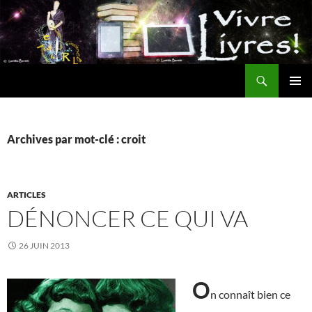
Aller
au
contenu
Recherche
MENU
PRINCI
Archives par mot-clé : croit
ARTICLES
DÉNONCER CE QUI VA
26 JUIN 2013
O
n connaît bien ce