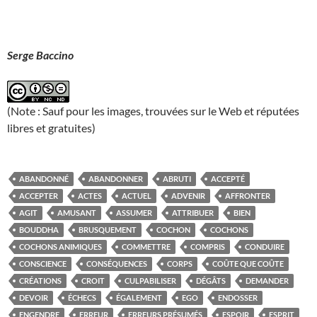
Serge Baccino
(Note : Sauf pour les images, trouvées sur le Web et réputées
libres et gratuites)
ABANDONNÉ
ABANDONNER
ABRUTI
ACCEPTÉ
ACCEPTER
ACTES
ACTUEL
ADVENIR
AFFRONTER
AGIT
AMUSANT
ASSUMER
ATTRIBUER
BIEN
BOUDDHA
BRUSQUEMENT
COCHON
COCHONS
COCHONS ANIMIQUES
COMMETTRE
COMPRIS
CONDUIRE
CONSCIENCE
CONSÉQUENCES
CORPS
COÛTE QUE COÛTE
CRÉATIONS
CROIT
CULPABILISER
DÉGÂTS
DEMANDER
DEVOIR
ÉCHECS
ÉGALEMENT
EGO
ENDOSSER
ENGENDRE
ERREUR
ERREURS PRÉSUMÉS
ESPOIR
ESPRIT