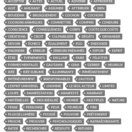
ACCEPTER
ACTES
ACTUEL
ADVENIR
AFFRONTER
AGIT
AMUSANT
ASSUMER
ATTRIBUER
BIEN
BOUDDHA
BRUSQUEMENT
COCHON
COCHONS
COCHONS ANIMIQUES
COMMETTRE
COMPRIS
CONDUIRE
CONSCIENCE
CONSÉQUENCES
CORPS
COÛTE QUE COÛTE
CRÉATIONS
CROIT
CULPABILISER
DÉGÂTS
DEMANDER
DEVOIR
ÉCHECS
ÉGALEMENT
EGO
ENDOSSER
ENGENDRE
ERREUR
ERREURS PRÉSUMÉS
ESPOIR
ESPRIT
ÊTRE
ÉVÈNEMENTS
EXCLUSIF
FAIRE
FÉLICITER
FORMES MENTALES
GAUTAMA
GENS
GERBER
HEUREUX
IDÉE
IDÉE SUBLIME
ILLUMINANTE
IMMÉDIATEMENT
INTÉRIEUREMENT
IRRESPONSABLES
L'AUTEUR
L'ESPRIT UNIVERSEL
L’HOMME
LE SEUL ACTEUR
LIMITES
LOUPE
MANIFESTATION
MANIFESTÉ
MARRANT
MATÉRIELLES
MOI-IDÉALISÉ
MONDE
MULTIPLES
NATURE
PENSE
PERSONNE
PEUR
PEUREUX
PIRE
PLUS DE LUMIÈRE
POUSSÉ
POUVOIR
PRÉTENDENT
PROCHE
PROUVER
PSYCHOLOGIQUES
RAFRAÎCHISSANTE
RATER
RECHERCHER
REDOUTE
REFUSER