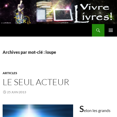
Aller
au
contenu
Recherche
MENU
PRINCI
Archives par mot-clé : loupe
ARTICLES
LE SEUL ACTEUR
25 JUIN 2013
S
elon les grands