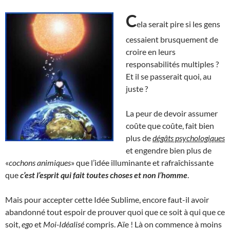
C
ela serait pire si les gens
cessaient brusquement de
croire en leurs
responsabilités multiples ?
Et il se passerait quoi, au
juste ?
La peur de devoir assumer
coûte que coûte, fait bien
plus de
dégâts psychologiques
et engendre bien plus de
«
cochons animiques
» que l’idée illuminante et rafraîchissante
que
c’est l’esprit qui fait toutes choses et non l’homme
.
Mais pour accepter cette Idée Sublime, encore faut-il avoir
abandonné tout espoir de prouver quoi que ce soit à qui que ce
soit,
ego
et
Moi-Idéalisé
compris. Aïe ! Là on commence à moins