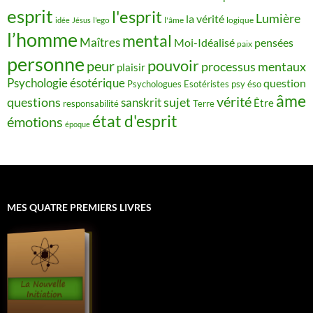
esprit
l'esprit
Lumière
la vérité
idée
Jésus
l'ego
l'âme
logique
l’homme
mental
Maîtres
Moi-Idéalisé
pensées
paix
personne
pouvoir
peur
processus mentaux
plaisir
Psychologie ésotérique
question
Psychologues Esotéristes
psy éso
âme
vérité
questions
sujet
sanskrit
Être
responsabilité
Terre
état d'esprit
émotions
époque
MES QUATRE PREMIERS LIVRES