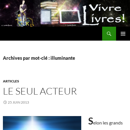
Aller
au
contenu
Recherche
MENU
PRINCI
Archives par mot-clé : illuminante
ARTICLES
LE SEUL ACTEUR
25 JUIN 2013
S
elon les grands