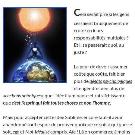
C
ela serait pire si les gens
cessaient brusquement de
croire en leurs
responsabilités multiples ?
Et il se passerait quoi, au
juste ?
La peur de devoir assumer
coûte que coûte, fait bien
plus de
dégâts psychologiques
et engendre bien plus de
«
cochons animiques
» que l’idée illuminante et rafraîchissante
que
c’est l’esprit qui fait toutes choses et non l’homme
.
Mais pour accepter cette Idée Sublime, encore faut-il avoir
abandonné tout espoir de prouver quoi que ce soit à qui que ce
soit,
ego
et
Moi-Idéalisé
compris. Aïe ! Là on commence à moins