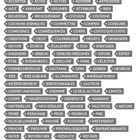
ACCEPTER
ACTES
ACTUEL
ADVENIR
AFFRONTER
AGIT
AMUSANT
ASSUMER
ATTRIBUER
BIEN
BOUDDHA
BRUSQUEMENT
COCHON
COCHONS
COCHONS ANIMIQUES
COMMETTRE
COMPRIS
CONDUIRE
CONSCIENCE
CONSÉQUENCES
CORPS
COÛTE QUE COÛTE
CRÉATIONS
CROIT
CULPABILISER
DÉGÂTS
DEMANDER
DEVOIR
ÉCHECS
ÉGALEMENT
EGO
ENDOSSER
ENGENDRE
ERREUR
ERREURS PRÉSUMÉS
ESPOIR
ESPRIT
ÊTRE
ÉVÈNEMENTS
EXCLUSIF
FAIRE
FÉLICITER
FORMES MENTALES
GAUTAMA
GENS
GERBER
HEUREUX
IDÉE
IDÉE SUBLIME
ILLUMINANTE
IMMÉDIATEMENT
INTÉRIEUREMENT
IRRESPONSABLES
L'AUTEUR
L'ESPRIT UNIVERSEL
L’HOMME
LE SEUL ACTEUR
LIMITES
LOUPE
MANIFESTATION
MANIFESTÉ
MARRANT
MATÉRIELLES
MOI-IDÉALISÉ
MONDE
MULTIPLES
NATURE
PENSE
PERSONNE
PEUR
PEUREUX
PIRE
PLUS DE LUMIÈRE
POUSSÉ
POUVOIR
PRÉTENDENT
PROCHE
PROUVER
PSYCHOLOGIQUES
RAFRAÎCHISSANTE
RATER
RECHERCHER
REDOUTE
REFUSER