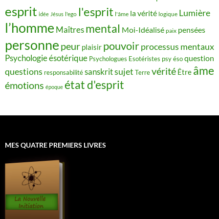
esprit
l'esprit
Lumière
la vérité
idée
Jésus
l'ego
l'âme
logique
l’homme
mental
Maîtres
Moi-Idéalisé
pensées
paix
personne
pouvoir
peur
processus mentaux
plaisir
Psychologie ésotérique
question
Psychologues Esotéristes
psy éso
âme
vérité
questions
sujet
sanskrit
Être
responsabilité
Terre
état d'esprit
émotions
époque
MES QUATRE PREMIERS LIVRES