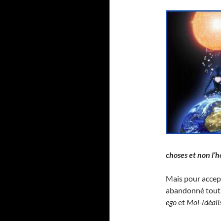
choses et non l
Mais pour accept
abandonné tout e
ego
et
Moi-Idéali