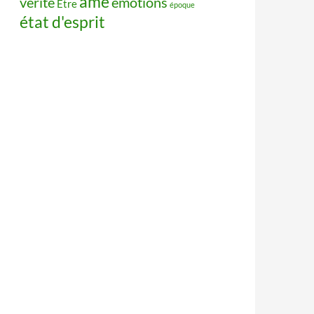
âme
vérité
émotions
Être
époque
état d'esprit