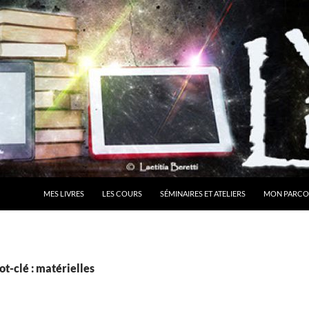
MES LIVRES
LES COURS
SÉMINAIRES ET ATELIERS
MON PARCO
t-clé : matérielles