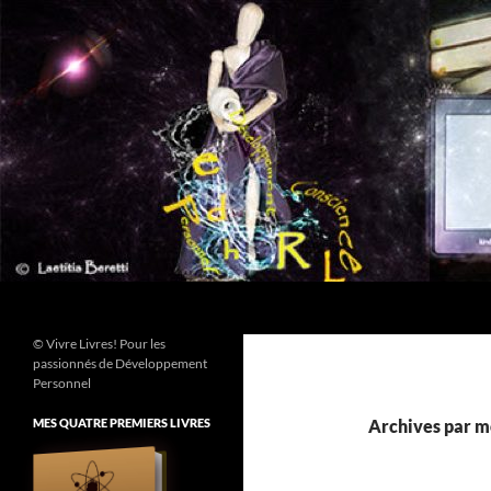
Aller
au
contenu
Recherche
© Vivre Livres! Pour les
passionnés de Développement
Personnel
MES QUATRE PREMIERS LIVRES
Archives par mo