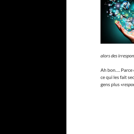
alors des irrespo
Ah bon…. Parce q
ce qui les fait s
gens plus «
respo