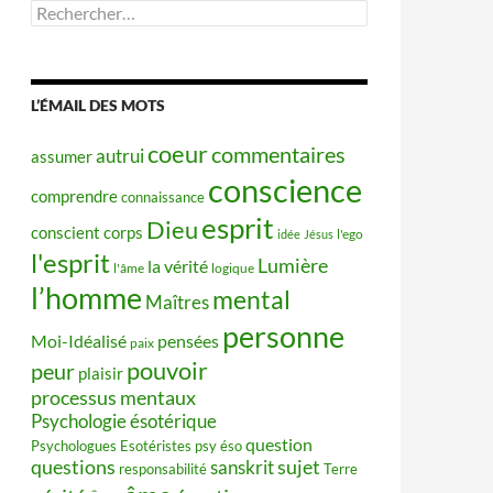
Rechercher :
L’ÉMAIL DES MOTS
coeur
commentaires
autrui
assumer
conscience
comprendre
connaissance
esprit
Dieu
conscient
corps
idée
Jésus
l'ego
l'esprit
Lumière
la vérité
l'âme
logique
l’homme
mental
Maîtres
personne
Moi-Idéalisé
pensées
paix
pouvoir
peur
plaisir
processus mentaux
Psychologie ésotérique
question
Psychologues Esotéristes
psy éso
questions
sujet
sanskrit
responsabilité
Terre