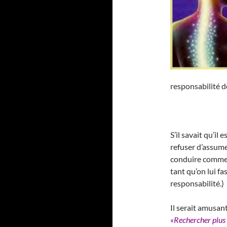
responsabilité 
S’il savait qu’il
refuser d’assume
conduire comme u
tant qu’on lui f
responsabilité.)
Il serait amusan
«Rechercher plus