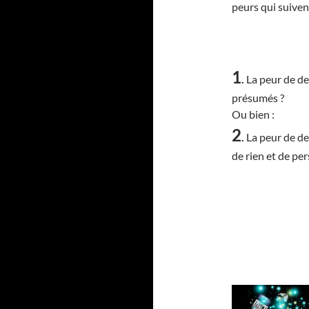
peurs qui suivent
1
.
La peur de de
présumés ?
Ou bien :
2
.
La peur de de
de rien et de pe