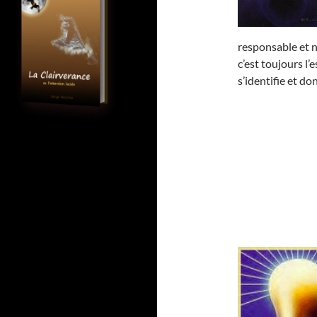
responsable et ne
c’est toujours l’
s’identifie et don