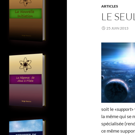
ARTICLES
LE SEU
25 JUIN 2013
soit le «
support
»
la même qui se m
spécialisée (rend
ce même support