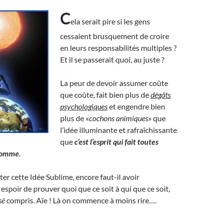
C
ela serait pire si les gens
cessaient brusquement de croire
en leurs responsabilités multiples ?
Et il se passerait quoi, au juste ?
La peur de devoir assumer coûte
que coûte, fait bien plus de
dégâts
psychologiques
et engendre bien
plus de «
cochons animiques
» que
l’idée illuminante et rafraîchissante
que
c’est l’esprit qui fait toutes
’homme
.
er cette Idée Sublime, encore faut-il avoir
spoir de prouver quoi que ce soit à qui que ce soit,
sé
compris. Aïe ! Là on commence à moins rire….