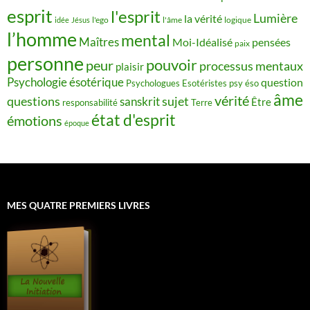
esprit
l'esprit
Lumière
la vérité
idée
Jésus
l'ego
l'âme
logique
l’homme
mental
Maîtres
Moi-Idéalisé
pensées
paix
personne
pouvoir
peur
processus mentaux
plaisir
Psychologie ésotérique
question
Psychologues Esotéristes
psy éso
âme
vérité
questions
sujet
sanskrit
Être
responsabilité
Terre
état d'esprit
émotions
époque
MES QUATRE PREMIERS LIVRES