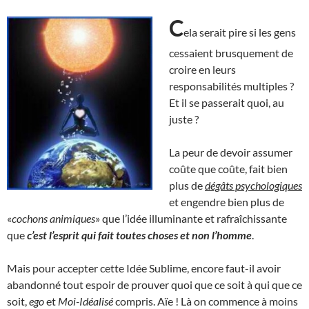
C
ela serait pire si les gens
cessaient brusquement de
croire en leurs
responsabilités multiples ?
Et il se passerait quoi, au
juste ?
La peur de devoir assumer
coûte que coûte, fait bien
plus de
dégâts psychologiques
et engendre bien plus de
«
cochons animiques
» que l’idée illuminante et rafraîchissante
que
c’est l’esprit qui fait toutes choses et non l’homme
.
Mais pour accepter cette Idée Sublime, encore faut-il avoir
abandonné tout espoir de prouver quoi que ce soit à qui que ce
soit,
ego
et
Moi-Idéalisé
compris. Aïe ! Là on commence à moins