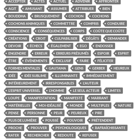
ACCEPTER
ACTES
ACTUEL
ADVENIR
AFFRONTER
AGIT
AMUSANT
ASSUMER
ATTRIBUER
BIEN
BOUDDHA
BRUSQUEMENT
COCHON
COCHONS
COCHONS ANIMIQUES
COMMETTRE
COMPRIS
CONDUIRE
CONSCIENCE
CONSÉQUENCES
CORPS
COÛTE QUE COÛTE
CRÉATIONS
CROIT
CULPABILISER
DÉGÂTS
DEMANDER
DEVOIR
ÉCHECS
ÉGALEMENT
EGO
ENDOSSER
ENGENDRE
ERREUR
ERREURS PRÉSUMÉS
ESPOIR
ESPRIT
ÊTRE
ÉVÈNEMENTS
EXCLUSIF
FAIRE
FÉLICITER
FORMES MENTALES
GAUTAMA
GENS
GERBER
HEUREUX
IDÉE
IDÉE SUBLIME
ILLUMINANTE
IMMÉDIATEMENT
INTÉRIEUREMENT
IRRESPONSABLES
L'AUTEUR
L'ESPRIT UNIVERSEL
L’HOMME
LE SEUL ACTEUR
LIMITES
LOUPE
MANIFESTATION
MANIFESTÉ
MARRANT
MATÉRIELLES
MOI-IDÉALISÉ
MONDE
MULTIPLES
NATURE
PENSE
PERSONNE
PEUR
PEUREUX
PIRE
PLUS DE LUMIÈRE
POUSSÉ
POUVOIR
PRÉTENDENT
PROCHE
PROUVER
PSYCHOLOGIQUES
RAFRAÎCHISSANTE
RATER
RECHERCHER
REDOUTE
REFUSER