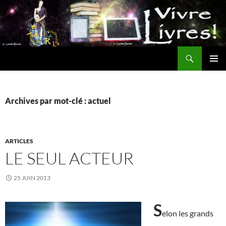
Aller
au
contenu
Recherche
MENU
PRINCI
Archives par mot-clé : actuel
ARTICLES
LE SEUL ACTEUR
25 JUIN 2013
S
elon les grands