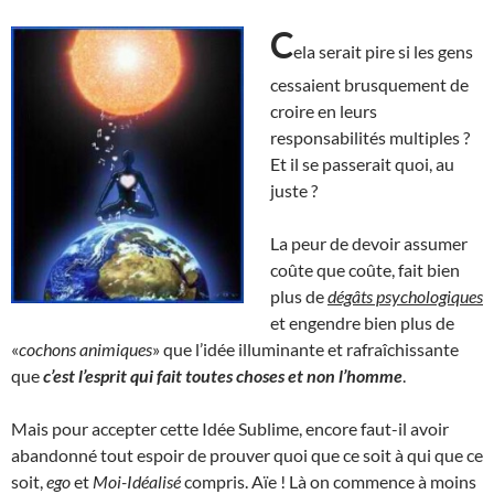
C
ela serait pire si les gens
cessaient brusquement de
croire en leurs
responsabilités multiples ?
Et il se passerait quoi, au
juste ?
La peur de devoir assumer
coûte que coûte, fait bien
plus de
dégâts psychologiques
et engendre bien plus de
«
cochons animiques
» que l’idée illuminante et rafraîchissante
que
c’est l’esprit qui fait toutes choses et non l’homme
.
Mais pour accepter cette Idée Sublime, encore faut-il avoir
abandonné tout espoir de prouver quoi que ce soit à qui que ce
soit,
ego
et
Moi-Idéalisé
compris. Aïe ! Là on commence à moins