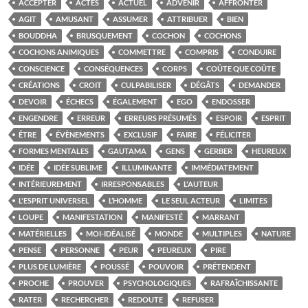
ACCEPTER
ACTES
ACTUEL
ADVENIR
AFFRONTER
AGIT
AMUSANT
ASSUMER
ATTRIBUER
BIEN
BOUDDHA
BRUSQUEMENT
COCHON
COCHONS
COCHONS ANIMIQUES
COMMETTRE
COMPRIS
CONDUIRE
CONSCIENCE
CONSÉQUENCES
CORPS
COÛTE QUE COÛTE
CRÉATIONS
CROIT
CULPABILISER
DÉGÂTS
DEMANDER
DEVOIR
ÉCHECS
ÉGALEMENT
EGO
ENDOSSER
ENGENDRE
ERREUR
ERREURS PRÉSUMÉS
ESPOIR
ESPRIT
ÊTRE
ÉVÈNEMENTS
EXCLUSIF
FAIRE
FÉLICITER
FORMES MENTALES
GAUTAMA
GENS
GERBER
HEUREUX
IDÉE
IDÉE SUBLIME
ILLUMINANTE
IMMÉDIATEMENT
INTÉRIEUREMENT
IRRESPONSABLES
L'AUTEUR
L'ESPRIT UNIVERSEL
L’HOMME
LE SEUL ACTEUR
LIMITES
LOUPE
MANIFESTATION
MANIFESTÉ
MARRANT
MATÉRIELLES
MOI-IDÉALISÉ
MONDE
MULTIPLES
NATURE
PENSE
PERSONNE
PEUR
PEUREUX
PIRE
PLUS DE LUMIÈRE
POUSSÉ
POUVOIR
PRÉTENDENT
PROCHE
PROUVER
PSYCHOLOGIQUES
RAFRAÎCHISSANTE
RATER
RECHERCHER
REDOUTE
REFUSER