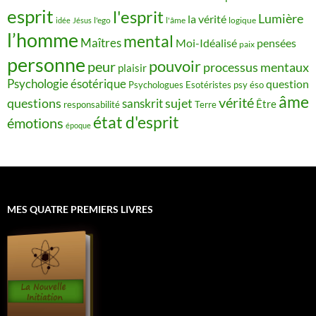
esprit
l'esprit
Lumière
la vérité
idée
Jésus
l'ego
l'âme
logique
l’homme
mental
Maîtres
Moi-Idéalisé
pensées
paix
personne
pouvoir
peur
processus mentaux
plaisir
Psychologie ésotérique
question
Psychologues Esotéristes
psy éso
âme
vérité
questions
sujet
sanskrit
Être
responsabilité
Terre
état d'esprit
émotions
époque
MES QUATRE PREMIERS LIVRES