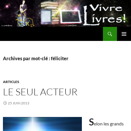
Aller
au
contenu
Recherche
MENU
PRINCI
Archives par mot-clé : féliciter
ARTICLES
LE SEUL ACTEUR
25 JUIN 2013
S
elon les grands