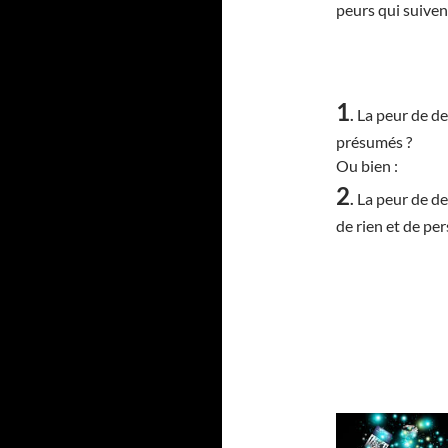
peurs qui suivent
1
.
La peur de de
présumés ?
Ou bien :
2
.
La peur de de
de rien et de pe