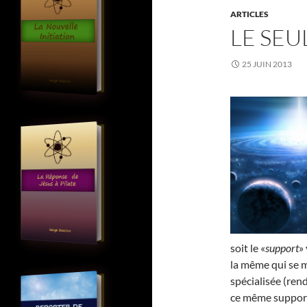
ARTICLES
LE SEU
25 JUIN 2013
soit le «
support
»
la même qui se m
spécialisée (rend
ce même support