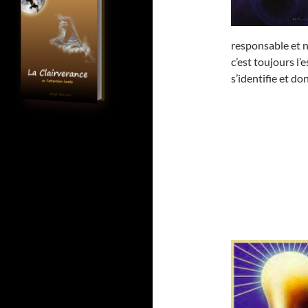
responsable et ne
c’est toujours l’
s’identifie et don