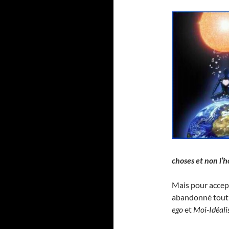
choses et non l
Mais pour accept
abandonné tout e
ego
et
Moi-Idéali