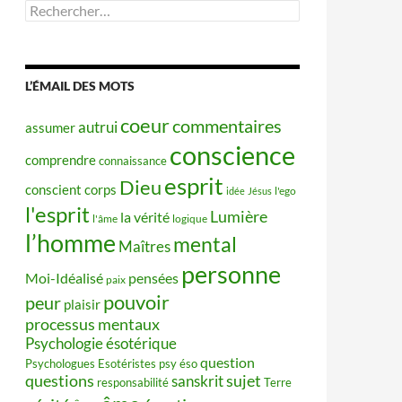
Rechercher :
L’ÉMAIL DES MOTS
coeur
commentaires
autrui
assumer
conscience
comprendre
connaissance
esprit
Dieu
conscient
corps
idée
Jésus
l'ego
l'esprit
Lumière
la vérité
l'âme
logique
l’homme
mental
Maîtres
personne
Moi-Idéalisé
pensées
paix
pouvoir
peur
plaisir
processus mentaux
Psychologie ésotérique
question
Psychologues Esotéristes
psy éso
questions
sujet
sanskrit
responsabilité
Terre