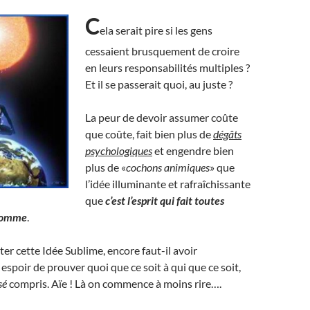
C
ela serait pire si les gens
cessaient brusquement de croire
en leurs responsabilités multiples ?
Et il se passerait quoi, au juste ?
La peur de devoir assumer coûte
que coûte, fait bien plus de
dégâts
psychologiques
et engendre bien
plus de «
cochons animiques
» que
l’idée illuminante et rafraîchissante
que
c’est l’esprit qui fait toutes
’homme
.
er cette Idée Sublime, encore faut-il avoir
spoir de prouver quoi que ce soit à qui que ce soit,
sé
compris. Aïe ! Là on commence à moins rire….