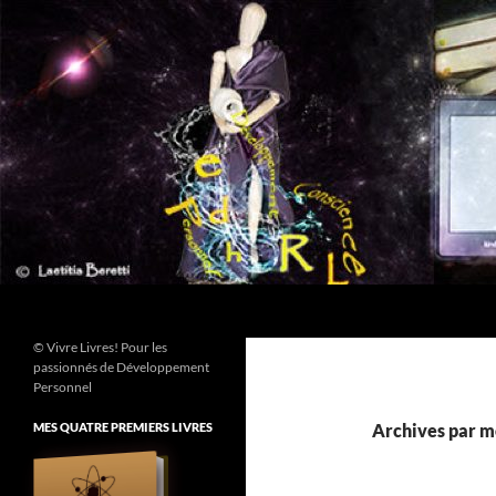
Aller
au
contenu
Recherche
© Vivre Livres! Pour les
passionnés de Développement
Personnel
MES QUATRE PREMIERS LIVRES
Archives par m