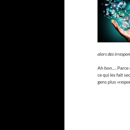
alors des irrespo
Ah bon…. Parce q
ce qui les fait s
gens plus «
respo