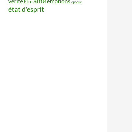
âme
vérité
émotions
Être
époque
état d'esprit