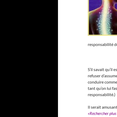
responsabilité 
S’il savait qu’il
refuser d’assume
conduire comme u
tant qu’on lui f
responsabilité.)
Il serait amusan
«Rechercher plus