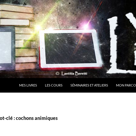
MES LIVRES
LES COURS
SÉMINAIRES ET ATELIERS
MON PARCO
ot-clé : cochons animiques