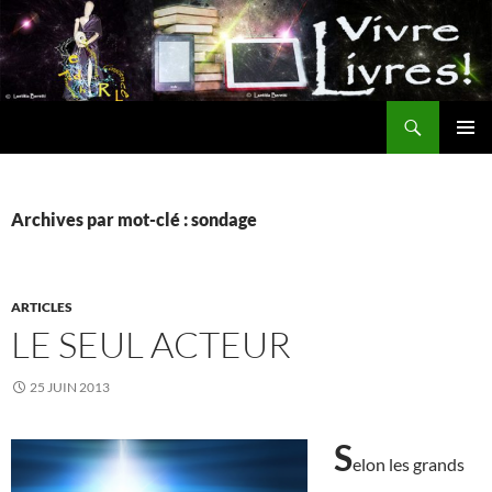
Aller
au
contenu
Recherche
MENU
PRINCI
Archives par mot-clé : sondage
ARTICLES
LE SEUL ACTEUR
25 JUIN 2013
S
elon les grands