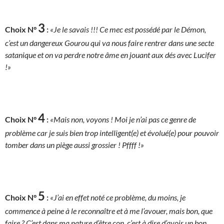
3
Choix N°
:
«Je le savais !!! Ce mec est possédé par le Démon,
c’est un dangereux Gourou qui va nous faire rentrer dans une secte
satanique et on va perdre notre âme en jouant aux dés avec Lucifer
!»
4
Choix N°
:
«Mais non, voyons ! Moi je n’ai pas ce genre de
problème car je suis bien trop intelligent(e) et évolué(e) pour pouvoir
tomber dans un piège aussi grossier ! Pffff !»
5
Choix N°
:
«J’ai en effet noté ce problème, du moins, je
commence à peine à le reconnaître et à me l’avouer, mais bon, que
faire ? C’est dans ma nature d’être con, c’est à dire d’avoir un bon