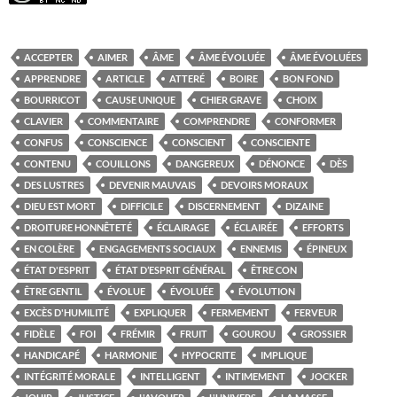
ACCEPTER
AIMER
ÂME
ÂME ÉVOLUÉE
ÂME ÉVOLUÉES
APPRENDRE
ARTICLE
ATTERÉ
BOIRE
BON FOND
BOURRICOT
CAUSE UNIQUE
CHIER GRAVE
CHOIX
CLAVIER
COMMENTAIRE
COMPRENDRE
CONFORMER
CONFUS
CONSCIENCE
CONSCIENT
CONSCIENTE
CONTENU
COUILLONS
DANGEREUX
DÉNONCE
DÈS
DES LUSTRES
DEVENIR MAUVAIS
DEVOIRS MORAUX
DIEU EST MORT
DIFFICILE
DISCERNEMENT
DIZAINE
DROITURE HONNÊTETÉ
ÉCLAIRAGE
ÉCLAIRÉE
EFFORTS
EN COLÈRE
ENGAGEMENTS SOCIAUX
ENNEMIS
ÉPINEUX
ÉTAT D'ESPRIT
ÉTAT D’ESPRIT GÉNÉRAL
ÊTRE CON
ÊTRE GENTIL
ÉVOLUE
ÉVOLUÉE
ÉVOLUTION
EXCÈS D'HUMILITÉ
EXPLIQUER
FERMEMENT
FERVEUR
FIDÈLE
FOI
FRÉMIR
FRUIT
GOUROU
GROSSIER
HANDICAPÉ
HARMONIE
HYPOCRITE
IMPLIQUE
INTÉGRITÉ MORALE
INTELLIGENT
INTIMEMENT
JOCKER