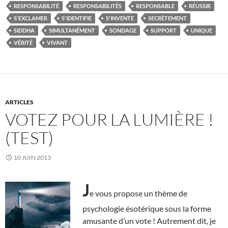
RESPONSABILITÉ
RESPONSABILITÉS
RESPONSABLE
RÉUSSIR
S'EXCLAMER
S'IDENTIFIE
S'INVENTE
SECRÈTEMENT
SIDDHA
SIMULTANÉMENT
SONDAGE
SUPPORT
UNIQUE
VÉRITÉ
VIVANT
ARTICLES
VOTEZ POUR LA LUMIÈRE !
(TEST)
10 JUIN 2013
J
e vous propose un thème de
psychologie ésotérique sous la forme
amusante d’un vote ! Autrement dit, je