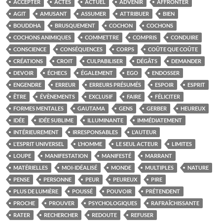
ACCEPTER
ACTES
ACTUEL
ADVENIR
AFFRONTER
AGIT
AMUSANT
ASSUMER
ATTRIBUER
BIEN
BOUDDHA
BRUSQUEMENT
COCHON
COCHONS
COCHONS ANIMIQUES
COMMETTRE
COMPRIS
CONDUIRE
CONSCIENCE
CONSÉQUENCES
CORPS
COÛTE QUE COÛTE
CRÉATIONS
CROIT
CULPABILISER
DÉGÂTS
DEMANDER
DEVOIR
ÉCHECS
ÉGALEMENT
EGO
ENDOSSER
ENGENDRE
ERREUR
ERREURS PRÉSUMÉS
ESPOIR
ESPRIT
ÊTRE
ÉVÈNEMENTS
EXCLUSIF
FAIRE
FÉLICITER
FORMES MENTALES
GAUTAMA
GENS
GERBER
HEUREUX
IDÉE
IDÉE SUBLIME
ILLUMINANTE
IMMÉDIATEMENT
INTÉRIEUREMENT
IRRESPONSABLES
L'AUTEUR
L'ESPRIT UNIVERSEL
L’HOMME
LE SEUL ACTEUR
LIMITES
LOUPE
MANIFESTATION
MANIFESTÉ
MARRANT
MATÉRIELLES
MOI-IDÉALISÉ
MONDE
MULTIPLES
NATURE
PENSE
PERSONNE
PEUR
PEUREUX
PIRE
PLUS DE LUMIÈRE
POUSSÉ
POUVOIR
PRÉTENDENT
PROCHE
PROUVER
PSYCHOLOGIQUES
RAFRAÎCHISSANTE
RATER
RECHERCHER
REDOUTE
REFUSER