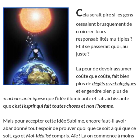
C
ela serait pire si les gens
cessaient brusquement de
croire en leurs
responsabilités multiples ?
Et il se passerait quoi, au
juste ?
La peur de devoir assumer
coûte que coûte, fait bien
plus de
dégâts psychologiques
et engendre bien plus de
«
cochons animiques
» que l’idée illuminante et rafraîchissante
que
c’est l’esprit qui fait toutes choses et non l’homme
.
Mais pour accepter cette Idée Sublime, encore faut-il avoir
abandonné tout espoir de prouver quoi que ce soit à qui que ce
soit,
ego
et
Moi-Idéalisé
compris. Aïe ! Là on commence à moins