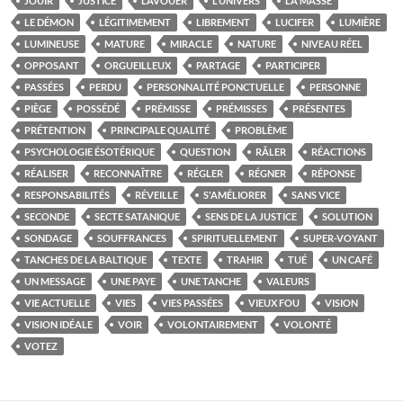
JOUIR
JUSTICE
L'AVOUER
L'UNIVERS
LA MASSE
LE DÉMON
LÉGITIMEMENT
LIBREMENT
LUCIFER
LUMIÈRE
LUMINEUSE
MATURE
MIRACLE
NATURE
NIVEAU RÉEL
OPPOSANT
ORGUEILLEUX
PARTAGE
PARTICIPER
PASSÉES
PERDU
PERSONNALITÉ PONCTUELLE
PERSONNE
PIÈGE
POSSÉDÉ
PRÉMISSE
PRÉMISSES
PRÉSENTES
PRÉTENTION
PRINCIPALE QUALITÉ
PROBLÈME
PSYCHOLOGIE ÉSOTÉRIQUE
QUESTION
RÂLER
RÉACTIONS
RÉALISER
RECONNAÎTRE
RÉGLER
RÉGNER
RÉPONSE
RESPONSABILITÉS
RÉVEILLE
S'AMÉLIORER
SANS VICE
SECONDE
SECTE SATANIQUE
SENS DE LA JUSTICE
SOLUTION
SONDAGE
SOUFFRANCES
SPIRITUELLEMENT
SUPER-VOYANT
TANCHES DE LA BALTIQUE
TEXTE
TRAHIR
TUÉ
UN CAFÉ
UN MESSAGE
UNE PAYE
UNE TANCHE
VALEURS
VIE ACTUELLE
VIES
VIES PASSÉES
VIEUX FOU
VISION
VISION IDÉALE
VOIR
VOLONTAIREMENT
VOLONTÉ
VOTEZ