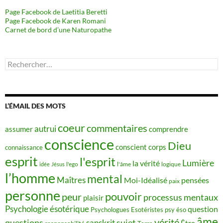
Page Facebook de Laetitia Beretti
Page Facebook de Karen Romani
Carnet de bord d’une Naturopathe
Rechercher :
L’ÉMAIL DES MOTS
coeur
commentaires
autrui
assumer
comprendre
conscience
Dieu
conscient
corps
connaissance
esprit
l'esprit
Lumière
la vérité
idée
Jésus
l'ego
l'âme
logique
l’homme
mental
Maîtres
Moi-Idéalisé
pensées
paix
personne
pouvoir
peur
processus mentaux
plaisir
Psychologie ésotérique
question
Psychologues Esotéristes
psy éso
âme
vérité
questions
sujet
sanskrit