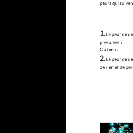
peurs qui suivent
1
.
La peur de de
présumés ?
Ou bien :
2
.
La peur de de
de rien et de pe