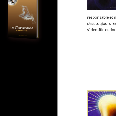
responsable et ne
c’est toujours l’
s’identifie et don