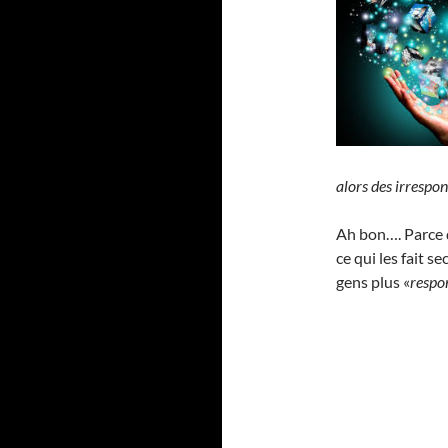
alors des irrespo
Ah bon…. Parce q
ce qui les fait s
gens plus «
respo