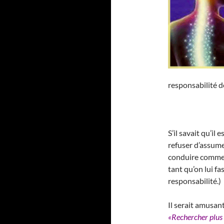
responsabilité 
S’il savait qu’il
refuser d’assume
conduire comme u
tant qu’on lui f
responsabilité.)
Il serait amusan
«Rechercher plus