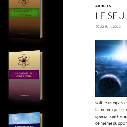
ARTICLES
LE SEU
25 JUIN 2013
soit le «
support
»
la même qui se m
spécialisée (rend
ce même support