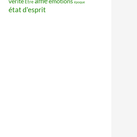
âme
vérité
émotions
Être
époque
état d'esprit