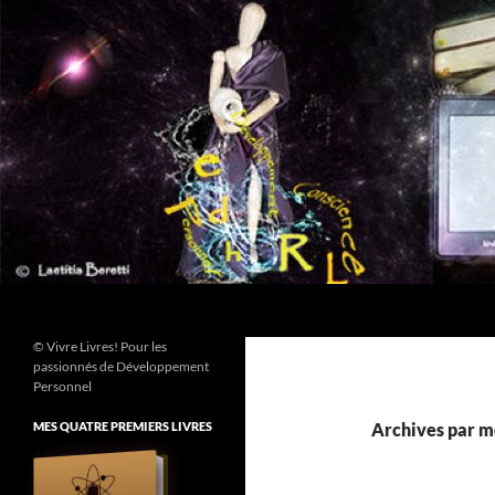
Aller
au
contenu
Recherche
© Vivre Livres! Pour les
passionnés de Développement
Personnel
MES QUATRE PREMIERS LIVRES
Archives par m