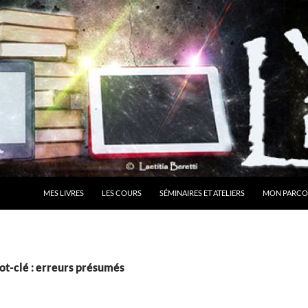
MES LIVRES
LES COURS
SÉMINAIRES ET ATELIERS
MON PARCO
ot-clé : erreurs présumés