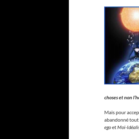
choses et non l
Mais pour accept
abandonné tout e
ego
et
Moi-Idéali