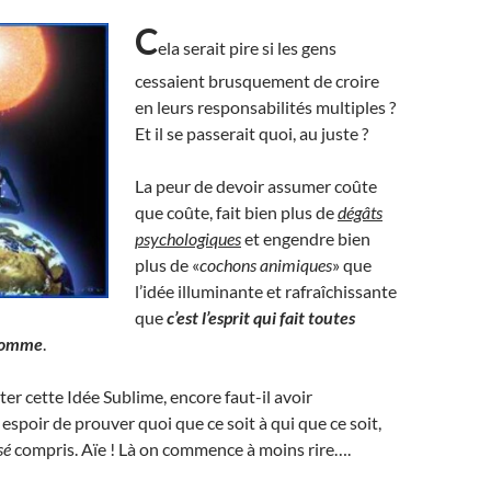
C
ela serait pire si les gens
cessaient brusquement de croire
en leurs responsabilités multiples ?
Et il se passerait quoi, au juste ?
La peur de devoir assumer coûte
que coûte, fait bien plus de
dégâts
psychologiques
et engendre bien
plus de «
cochons animiques
» que
l’idée illuminante et rafraîchissante
que
c’est l’esprit qui fait toutes
’homme
.
er cette Idée Sublime, encore faut-il avoir
spoir de prouver quoi que ce soit à qui que ce soit,
sé
compris. Aïe ! Là on commence à moins rire….