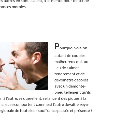
s autres en sont là aussi, à se mentir pour tenter de
frances morales.
P
ourquoi voit-on
autant de couples
malheureux qui, au
lieu de s’aimer
tendrement et de
devoir être décollés
avec un démonte-
pneu tellement qu’ils
n à l’autre, se querellent, se lancent des piques à la
 mal et se comportent comme si l’autre devait »
payer
globale de toute leur souffrance passée et présente ?