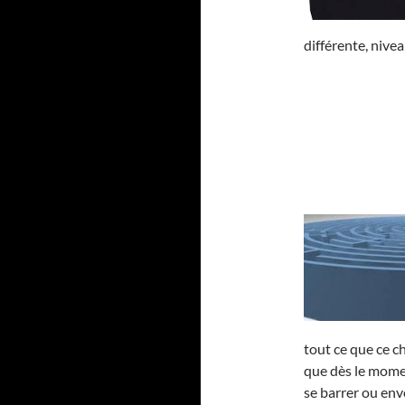
différente, nivea
tout ce que ce c
que dès le momen
se barrer ou env