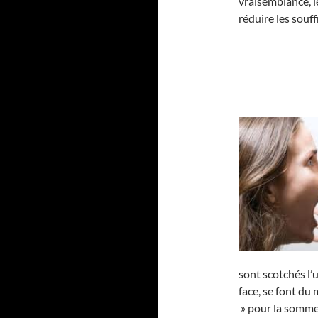
vraisemblance, le
réduire les souf
sont scotchés l’u
face, se font du
» pour la somme 