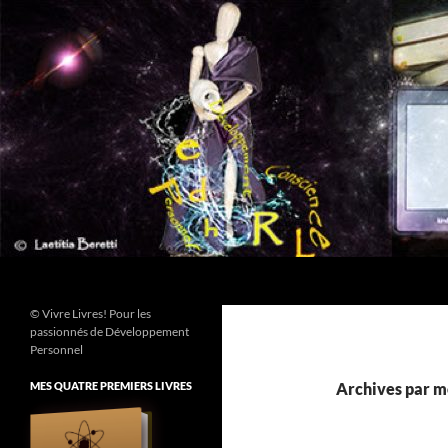
Aller
au
contenu
Recherche
© Vivre Livres! Pour les
passionnés de Développement
Personnel
MES QUATRE PREMIERS LIVRES
Archives par mo