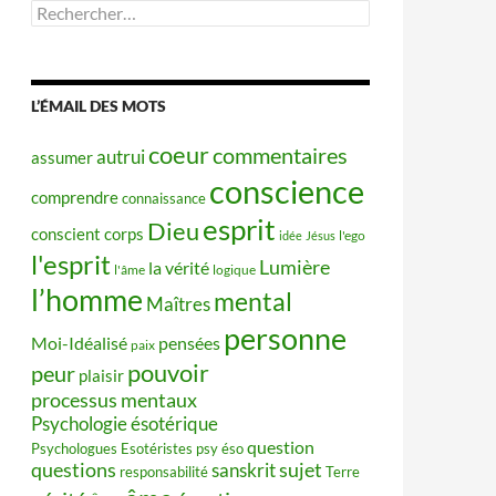
Rechercher :
L’ÉMAIL DES MOTS
coeur
commentaires
autrui
assumer
conscience
comprendre
connaissance
esprit
Dieu
conscient
corps
idée
Jésus
l'ego
l'esprit
Lumière
la vérité
l'âme
logique
l’homme
mental
Maîtres
personne
Moi-Idéalisé
pensées
paix
pouvoir
peur
plaisir
processus mentaux
Psychologie ésotérique
question
Psychologues Esotéristes
psy éso
questions
sujet
sanskrit
responsabilité
Terre