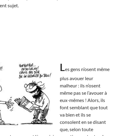
ent sujet.
L
es gens n’osent même
plus avouer leur
malheur : ils n’osent
même pas se l’avouer à
eux-mêmes ! Alors, ils
font semblant que tout
va bien et ils se
consolent en se disant
que, selon toute