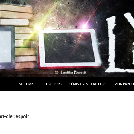
MES LIVRES
LES COURS
SÉMINAIRES ET ATELIERS
MON PARCO
t-clé : espoir