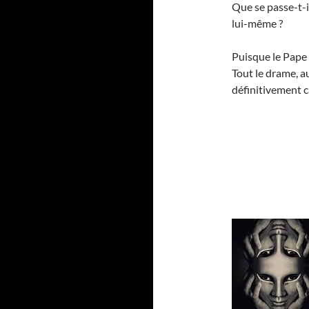
Que se passe-t-i
lui-même ?
Puisque le Pape n
Tout le drame, a
définitivement 