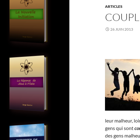
ARTICLES
COUPL
26 JUIN 2013
leur malheur, lo
gens qui sont
co
des gens malheu