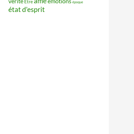
âme
vérité
émotions
Être
époque
état d'esprit