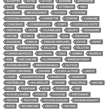
ACCEPTER
ACTES
ACTUEL
ADVENIR
AFFRONTER
AGIT
AMUSANT
ASSUMER
ATTRIBUER
BIEN
BOUDDHA
BRUSQUEMENT
COCHON
COCHONS
COCHONS ANIMIQUES
COMMETTRE
COMPRIS
CONDUIRE
CONSCIENCE
CONSÉQUENCES
CORPS
COÛTE QUE COÛTE
CRÉATIONS
CROIT
CULPABILISER
DÉGÂTS
DEMANDER
DEVOIR
ÉCHECS
ÉGALEMENT
EGO
ENDOSSER
ENGENDRE
ERREUR
ERREURS PRÉSUMÉS
ESPOIR
ESPRIT
ÊTRE
ÉVÈNEMENTS
EXCLUSIF
FAIRE
FÉLICITER
FORMES MENTALES
GAUTAMA
GENS
GERBER
HEUREUX
IDÉE
IDÉE SUBLIME
ILLUMINANTE
IMMÉDIATEMENT
INTÉRIEUREMENT
IRRESPONSABLES
L'AUTEUR
L'ESPRIT UNIVERSEL
L’HOMME
LE SEUL ACTEUR
LIMITES
LOUPE
MANIFESTATION
MANIFESTÉ
MARRANT
MATÉRIELLES
MOI-IDÉALISÉ
MONDE
MULTIPLES
NATURE
PENSE
PERSONNE
PEUR
PEUREUX
PIRE
PLUS DE LUMIÈRE
POUSSÉ
POUVOIR
PRÉTENDENT
PROCHE
PROUVER
PSYCHOLOGIQUES
RAFRAÎCHISSANTE
RATER
RECHERCHER
REDOUTE
REFUSER