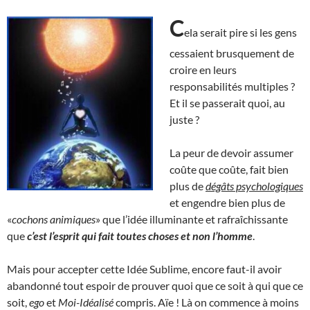
C
ela serait pire si les gens
cessaient brusquement de
croire en leurs
responsabilités multiples ?
Et il se passerait quoi, au
juste ?
La peur de devoir assumer
coûte que coûte, fait bien
plus de
dégâts psychologiques
et engendre bien plus de
«
cochons animiques
» que l’idée illuminante et rafraîchissante
que
c’est l’esprit qui fait toutes choses et non l’homme
.
Mais pour accepter cette Idée Sublime, encore faut-il avoir
abandonné tout espoir de prouver quoi que ce soit à qui que ce
soit,
ego
et
Moi-Idéalisé
compris. Aïe ! Là on commence à moins