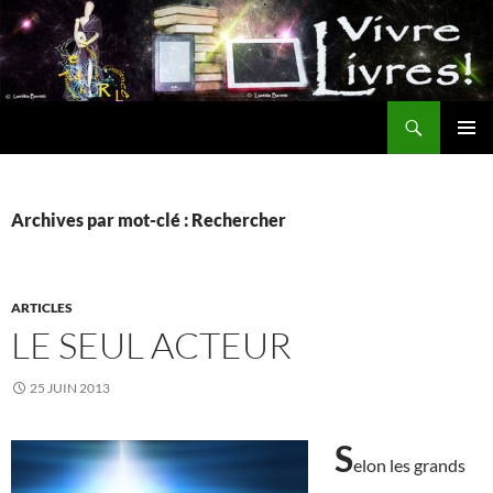
Aller
au
contenu
Recherche
MENU
PRINCI
Archives par mot-clé : Rechercher
ARTICLES
LE SEUL ACTEUR
25 JUIN 2013
S
elon les grands