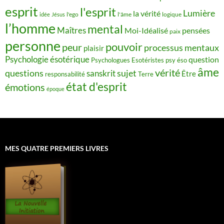
esprit
l'esprit
Lumière
la vérité
idée
Jésus
l'ego
l'âme
logique
l’homme
mental
Maîtres
Moi-Idéalisé
pensées
paix
personne
pouvoir
peur
processus mentaux
plaisir
Psychologie ésotérique
question
Psychologues Esotéristes
psy éso
âme
vérité
questions
sujet
sanskrit
Être
responsabilité
Terre
état d'esprit
émotions
époque
MES QUATRE PREMIERS LIVRES