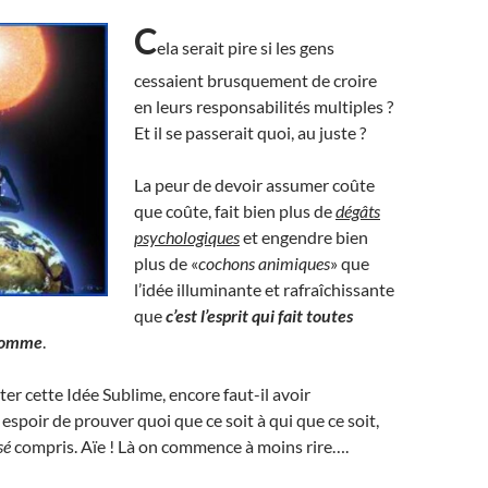
C
ela serait pire si les gens
cessaient brusquement de croire
en leurs responsabilités multiples ?
Et il se passerait quoi, au juste ?
La peur de devoir assumer coûte
que coûte, fait bien plus de
dégâts
psychologiques
et engendre bien
plus de «
cochons animiques
» que
l’idée illuminante et rafraîchissante
que
c’est l’esprit qui fait toutes
’homme
.
er cette Idée Sublime, encore faut-il avoir
spoir de prouver quoi que ce soit à qui que ce soit,
sé
compris. Aïe ! Là on commence à moins rire….