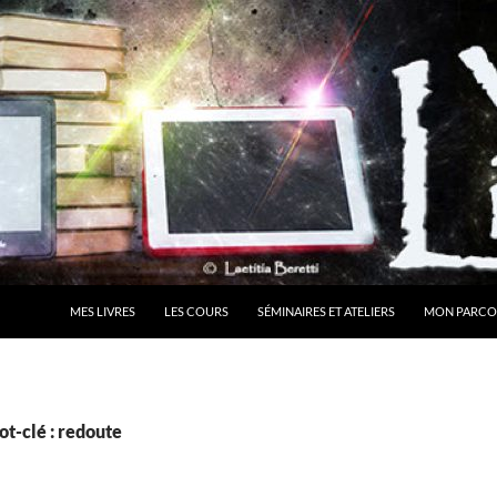
MES LIVRES
LES COURS
SÉMINAIRES ET ATELIERS
MON PARCO
t-clé : redoute