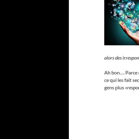
alors des irrespo
Ah bon…. Parce q
ce qui les fait s
gens plus «
respo