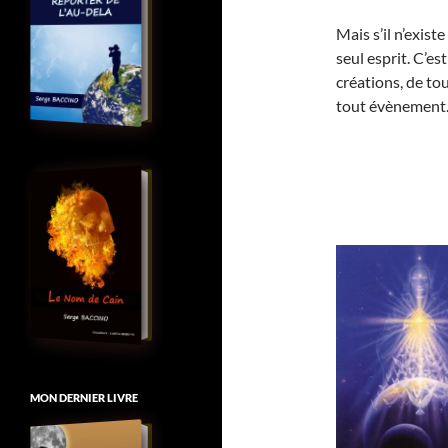
Mais s’il n’exist
seul esprit. C’es
créations, de to
tout évènement
MON DERNIER LIVRE