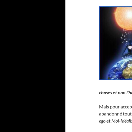
choses et non l
Mais pour accept
abandonné tout e
ego
et
Moi-Idéali