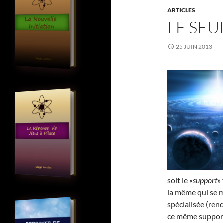
ARTICLES
LE SEU
25 JUIN 2013
soit le «
support
»
la même qui se m
spécialisée (rend
ce même support