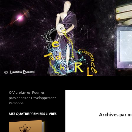
Aller
au
contenu
Recherche
© Vivre Livres! Pour les
passionnés de Développement
Personnel
MES QUATRE PREMIERS LIVRES
Archives par mo