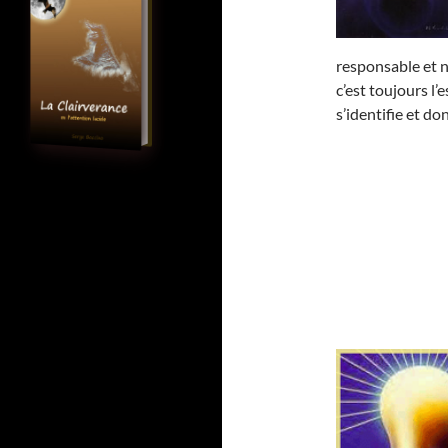
responsable et ne
c’est toujours l’
s’identifie et don