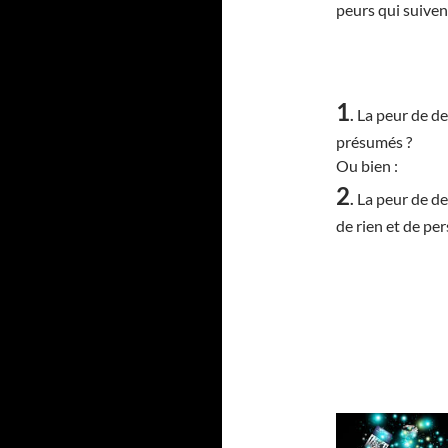
peurs qui suivent
1
.
La peur de de
présumés ?
Ou bien :
2
.
La peur de de
de rien et de pe