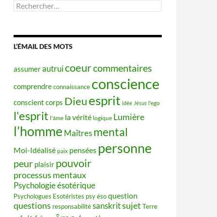
Rechercher :
L’ÉMAIL DES MOTS
coeur
commentaires
autrui
assumer
conscience
comprendre
connaissance
esprit
Dieu
conscient
corps
idée
Jésus
l'ego
l'esprit
Lumière
la vérité
l'âme
logique
l’homme
mental
Maîtres
personne
Moi-Idéalisé
pensées
paix
pouvoir
peur
plaisir
processus mentaux
Psychologie ésotérique
question
Psychologues Esotéristes
psy éso
questions
sujet
sanskrit
responsabilité
Terre