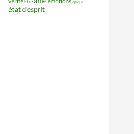
âme
vérité
émotions
Être
époque
état d'esprit