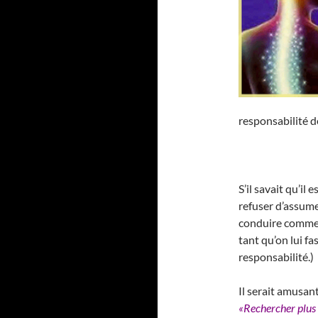
responsabilité 
S’il savait qu’il
refuser d’assume
conduire comme u
tant qu’on lui f
responsabilité.)
Il serait amusan
«Rechercher plus