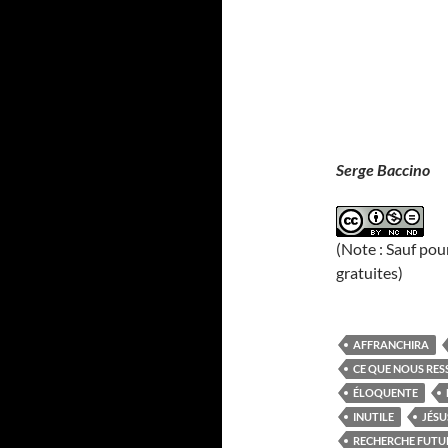
Serge Baccino
(Note : Sauf pou
gratuites)
AFFRANCHIRA
CE QUE NOUS RE
ÉLOQUENTE
INUTILE
JÉSU
RECHERCHE FUTU