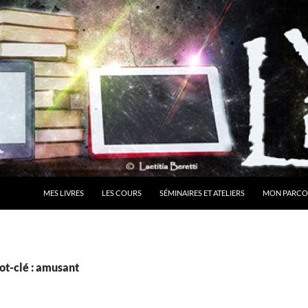
MES LIVRES
LES COURS
SÉMINAIRES ET ATELIERS
MON PARCO
ot-clé : amusant