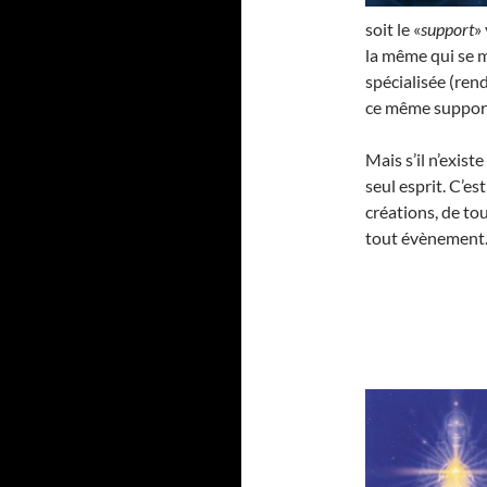
soit le «
support
»
la même qui se m
spécialisée (rend
ce même support
Mais s’il n’exist
seul esprit. C’es
créations, de to
tout évènement