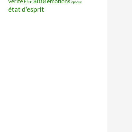
âme
vérité
émotions
Être
époque
état d'esprit