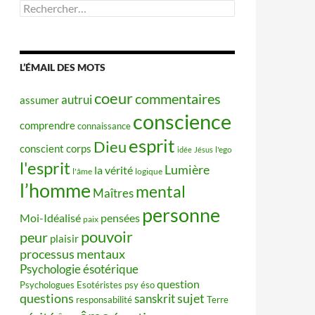
Rechercher :
L’ÉMAIL DES MOTS
coeur
commentaires
autrui
assumer
conscience
comprendre
connaissance
esprit
Dieu
conscient
corps
idée
Jésus
l'ego
l'esprit
Lumière
la vérité
l'âme
logique
l’homme
mental
Maîtres
personne
Moi-Idéalisé
pensées
paix
pouvoir
peur
plaisir
processus mentaux
Psychologie ésotérique
question
Psychologues Esotéristes
psy éso
questions
sujet
sanskrit
responsabilité
Terre