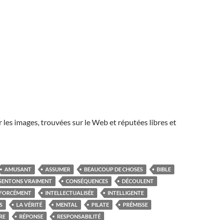
r les images, trouvées sur le Web et réputées libres et
AMUSANT
ASSUMER
BEAUCOUP DE CHOSES
BIBLE
SSENTONS VRAIMENT
CONSÉQUENCES
DÉCOULENT
FORCÉMENT
INTELLECTUALISÉE
INTELLIGENTE
S
LA VÉRITÉ
MENTAL
PILATE
PRÉMISSE
RE
RÉPONSE
RESPONSABILITÉ