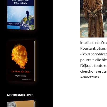
intellectualisée e
Pourtant, Jésus a
« Vous connaîtrez 
pourrait-elle bie
Déjà, de toute r
cherchons est tro
Admettons.
MON DERNIER LIVRE