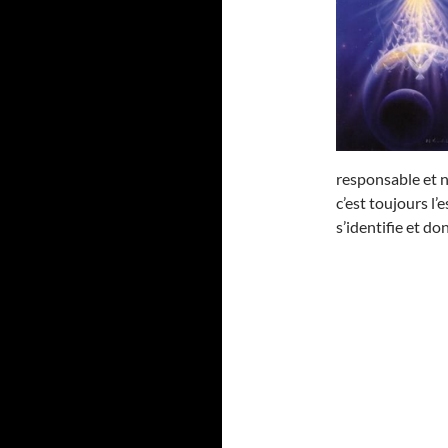
responsable et ne
c’est toujours l’
s’identifie et don