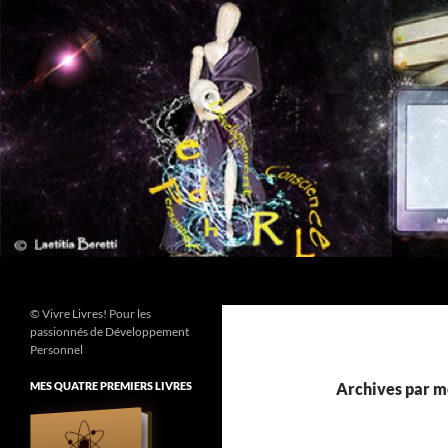
Aller
au
contenu
Recherche
© Vivre Livres! Pour les
passionnés de Développement
Personnel
MES QUATRE PREMIERS LIVRES
Archives par m