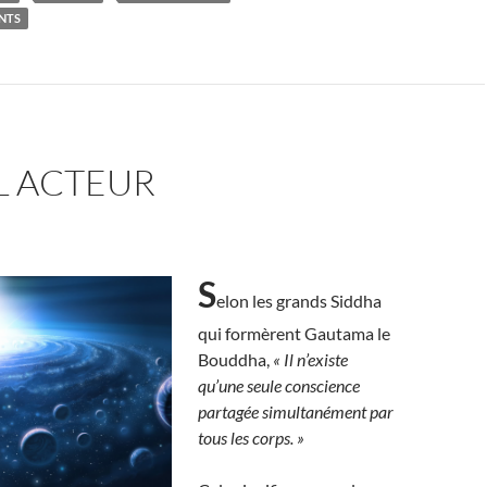
ENTS
L ACTEUR
S
elon les grands Siddha
qui formèrent Gautama le
Bouddha,
« Il n’existe
qu’une seule conscience
partagée simultanément par
tous les corps. »