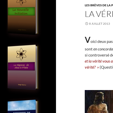
LES BRÈVES DE LA 
LA VÉR
8 JUILLET 2013
V
oici d
eux pas
sont
en concord
si controversé de
et la vérité vous
vérité? »
(Questi