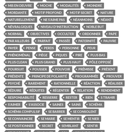
MIS EN OEUVRE
MOCHE
MODALITÉS
MOINDRE
MORDANTE
MOTIF PROFOND
MOTIF SECRET
NATURE
NATURELLEMENT
NE S'AIME PAS
NÉANMOINS
NÉANT
NÉVRALGIQUES
NIVEAU D'INSTRUCTION
NOBLE BUT
NORMAL
OBJECTIVES
OCCULTER
ORDONNER
PAPE
PAR AILLEURS
PARFAIT
PASSÉE
PATERNITÉ
PAUVRE
PAYER
PENSE
PERDS
PERSONNE
PEUR
PHÉNOMÉNAL
PIÈGE
PIQUES
PIRE
PLUS BAS
PLUS CLEAN
PLUS GRAND
PLUS HAUT
PÔLE OPPOSÉ
POURSUIT
POUSSER
POUVOIR
PRÉMISSE
PRÉSENT
PRÉSENTE
PRINCIPE DE POLARITÉ
PROGRAMMÉE
PROUVER
PSYCHÉ
RAREMENT
RATIONNELLE
RÉACTION
RÉALISER
RÉDUIRE
RÉDUITES
RÉGENTER
RELATION
RENDEMENT
RESPONSABILITÉ
RESSERRE
RESTER
RIEN
S TRAHIR
S'AIMER
S'ASSOCIE
SAINES
SAINS
SCHÉMA
SCHÉMA COMPULSIF
SE BARRER
SE CONSOLENT
SE CONVAINCRE
SE MARIE
SE MENTIR
SE NIER
SE POSITIONNER
SECRET
SEMBLANT
SENTIR