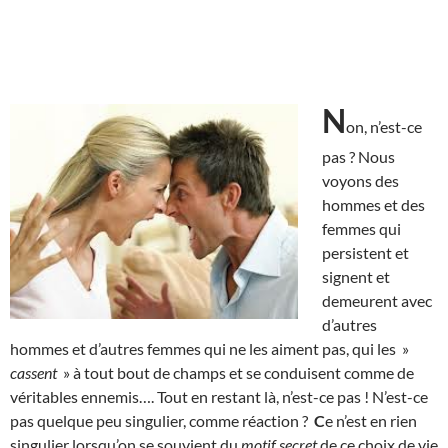
N
on, n’est-ce
pas ? Nous
voyons des
hommes et des
femmes qui
persistent et
signent et
demeurent avec
d’autres
hommes et d’autres femmes qui ne les aiment pas, qui les »
cassent
» à tout bout de champs et se conduisent comme de
véritables ennemis…. Tout en restant là, n’est-ce pas ! N’est-ce
pas quelque peu singulier, comme réaction ?
C
e n’est en rien
singulier lorsqu’on se souvient du
motif secret
de ce choix de vie