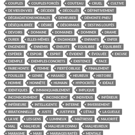
COUPLES
COUPLES FORCÉS
COUTEAU
CRUEL
CULTIVE
DE VIES EN VIES
DÉCIDER
DÉCOLLÉS
DÉFINITIVEMENT
DÉGRADATIONS MORALES
DEMEURER
DÉMONTE-PNEU
DÉSÉQUILIBRÉE
DÉSIRE
DÉSORMAIS
DESTINS LOUPÉS
DEVOIRS
DOMAINE
DOMAINES
DOMINER
DRAME
DURER
ELLES-MÊMES
EN DANGER
ENFANTS
ENFER
ENGENDRE
ENNEMIS
ENSUITE
EQUILIBRE
ÉQUILIBRÉE
ESPÉRER
ESPOIR
ESPRIT
ÉVIDENT
ÉVOLUÉE
EXCUSE
EXEMPLE
EXEMPLES CONCRETS
EXISTENCE
FACE
FAIRE HONTE
FEMME
FIERTÉ OBLIGE
FINALEMENT
FOUILLER
GENRE
HASARD
HEUREUX
HISTOIRE
HOMME
HONNÊTE
HUMAIN
HYPOCRITE
IDÉALE
IDENTIQUES
IMMANQUABLEMENT
IMPLIQUE
INCONSCIEMMENT
INCONSCIENT
INDIVIDUS
INFÉRIEUR
INFÉRIEURE
INTELLIGENTE
INTERNE
INVERSEMENT
IRRATIONNELLE
JUSTE
JUSTIFIER
L'ÉTAU
LA GUEULE
LA VIE
LES GENS
LUMINEUX
MAÎTRESSE
MAJORITÉ
MAL
MALHEUR
MALHEUR CONNU
MALHEUREUX
MARASME
MARI
MARIAGES RATÉS
MENTALE