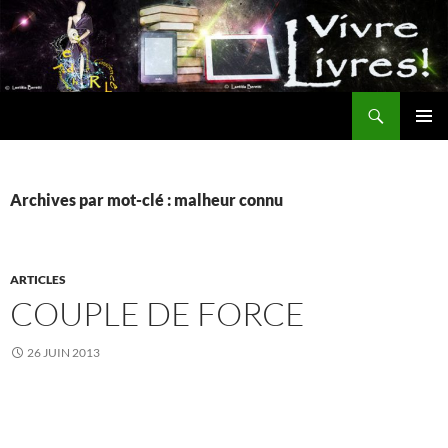
Aller
au
contenu
Recherche
MENU
PRINCI
Archives par mot-clé : malheur connu
ARTICLES
COUPLE DE FORCE
26 JUIN 2013