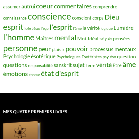
coeur
commentaires
autrui
assumer
comprendre
conscience
Dieu
conscient
corps
connaissance
esprit
l'esprit
Lumière
la vérité
idée
Jésus
l'ego
l'âme
logique
l’homme
mental
Maîtres
Moi-Idéalisé
pensées
paix
personne
pouvoir
peur
processus mentaux
plaisir
Psychologie ésotérique
question
Psychologues Esotéristes
psy éso
âme
vérité
questions
sujet
sanskrit
Être
responsabilité
Terre
état d'esprit
émotions
époque
MES QUATRE PREMIERS LIVRES