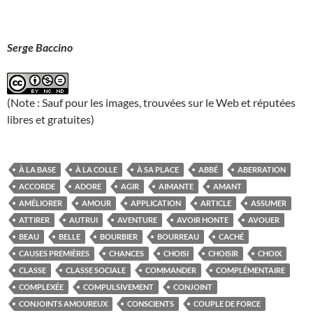
Serge Baccino
(Note : Sauf pour les images, trouvées sur le Web et réputées
libres et gratuites)
À LA BASE
À LA COLLE
À SA PLACE
ABBÉ
ABERRATION
ACCORDE
ADORE
AGIR
AIMANTE
AMANT
AMÉLIORER
AMOUR
APPLICATION
ARTICLE
ASSUMER
ATTIRER
AUTRUI
AVENTURE
AVOIR HONTE
AVOUER
BEAU
BELLE
BOURBIER
BOURREAU
CACHÉ
CAUSES PREMIÈRES
CHANCES
CHOISI
CHOISIR
CHOIX
CLASSE
CLASSE SOCIALE
COMMANDER
COMPLÉMENTAIRE
COMPLEXÉE
COMPULSIVEMENT
CONJOINT
CONJOINTS AMOUREUX
CONSCIENTS
COUPLE DE FORCE