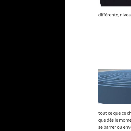
différente, nivea
tout ce que ce c
que dès le momen
se barrer ou env