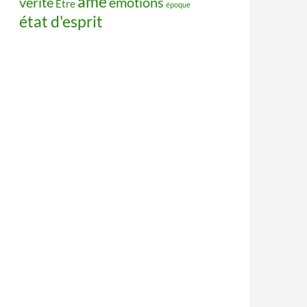
âme
vérité
émotions
Être
époque
état d'esprit