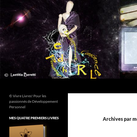
Aller
au
contenu
Recherche
© Vivre Livres! Pour les
passionnés de Développement
Personnel
MES QUATRE PREMIERS LIVRES
Archives par m