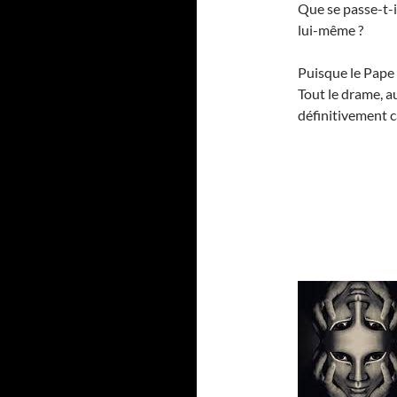
Que se passe-t-i
lui-même ?
Puisque le Pape n
Tout le drame, a
définitivement 