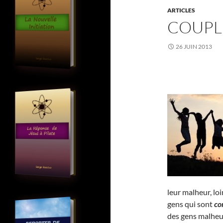
ARTICLES
COUPL
26 JUIN 2013
leur malheur, lo
gens qui sont
co
des gens malheu