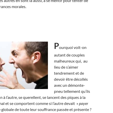
s autres en sont là aussi, à se mentir pour tenter de
frances morales.
P
ourquoi voit-on
autant de couples
malheureux qui, au
lieu de s’aimer
tendrement et de
devoir être décollés
avec un démonte-
pneu tellement qu’ils
n à l’autre, se querellent, se lancent des piques à la
 mal et se comportent comme si l’autre devait »
payer
globale de toute leur souffrance passée et présente ?