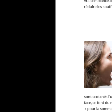
vraisemblance, le
réduire les souf
sont scotchés l’u
face, se font du
» pour la somme 