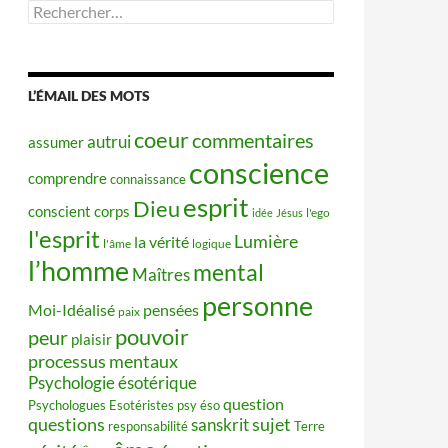
Rechercher :
L’ÉMAIL DES MOTS
coeur
commentaires
autrui
assumer
conscience
comprendre
connaissance
esprit
Dieu
conscient
corps
idée
Jésus
l'ego
l'esprit
Lumière
la vérité
l'âme
logique
l’homme
mental
Maîtres
personne
Moi-Idéalisé
pensées
paix
pouvoir
peur
plaisir
processus mentaux
Psychologie ésotérique
question
Psychologues Esotéristes
psy éso
questions
sujet
sanskrit
responsabilité
Terre