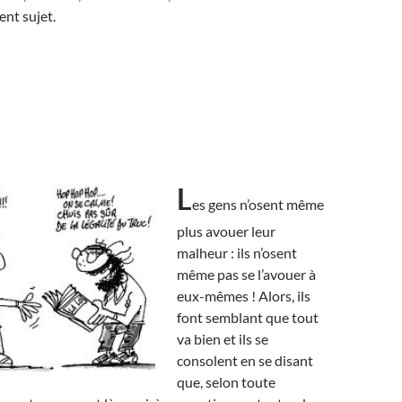
ent sujet.
L
es gens n’osent même
plus avouer leur
malheur : ils n’osent
même pas se l’avouer à
eux-mêmes ! Alors, ils
font semblant que tout
va bien et ils se
consolent en se disant
que, selon toute