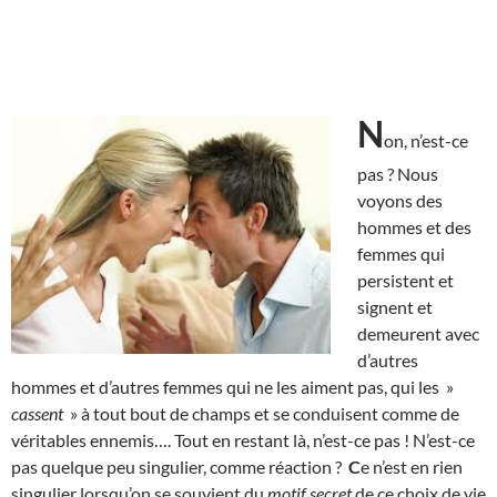
N
on, n’est-ce
pas ? Nous
voyons des
hommes et des
femmes qui
persistent et
signent et
demeurent avec
d’autres
hommes et d’autres femmes qui ne les aiment pas, qui les »
cassent
» à tout bout de champs et se conduisent comme de
véritables ennemis…. Tout en restant là, n’est-ce pas ! N’est-ce
pas quelque peu singulier, comme réaction ?
C
e n’est en rien
singulier lorsqu’on se souvient du
motif secret
de ce choix de vie