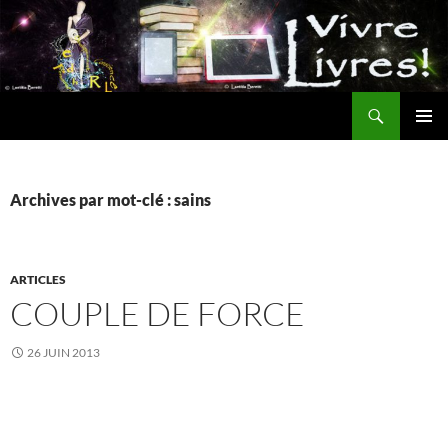
Aller
au
contenu
Recherche
MENU
PRINCI
Archives par mot-clé : sains
ARTICLES
COUPLE DE FORCE
26 JUIN 2013