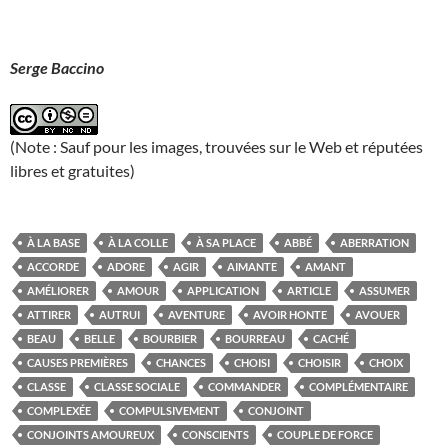
Serge Baccino
(Note : Sauf pour les images, trouvées sur le Web et réputées
libres et gratuites)
À LA BASE
À LA COLLE
À SA PLACE
ABBÉ
ABERRATION
ACCORDE
ADORE
AGIR
AIMANTE
AMANT
AMÉLIORER
AMOUR
APPLICATION
ARTICLE
ASSUMER
ATTIRER
AUTRUI
AVENTURE
AVOIR HONTE
AVOUER
BEAU
BELLE
BOURBIER
BOURREAU
CACHÉ
CAUSES PREMIÈRES
CHANCES
CHOISI
CHOISIR
CHOIX
CLASSE
CLASSE SOCIALE
COMMANDER
COMPLÉMENTAIRE
COMPLEXÉE
COMPULSIVEMENT
CONJOINT
CONJOINTS AMOUREUX
CONSCIENTS
COUPLE DE FORCE