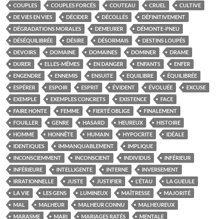
COUPLES
COUPLES FORCÉS
COUTEAU
CRUEL
CULTIVE
DE VIES EN VIES
DÉCIDER
DÉCOLLÉS
DÉFINITIVEMENT
DÉGRADATIONS MORALES
DEMEURER
DÉMONTE-PNEU
DÉSÉQUILIBRÉE
DÉSIRE
DÉSORMAIS
DESTINS LOUPÉS
DEVOIRS
DOMAINE
DOMAINES
DOMINER
DRAME
DURER
ELLES-MÊMES
EN DANGER
ENFANTS
ENFER
ENGENDRE
ENNEMIS
ENSUITE
EQUILIBRE
ÉQUILIBRÉE
ESPÉRER
ESPOIR
ESPRIT
ÉVIDENT
ÉVOLUÉE
EXCUSE
EXEMPLE
EXEMPLES CONCRETS
EXISTENCE
FACE
FAIRE HONTE
FEMME
FIERTÉ OBLIGE
FINALEMENT
FOUILLER
GENRE
HASARD
HEUREUX
HISTOIRE
HOMME
HONNÊTE
HUMAIN
HYPOCRITE
IDÉALE
IDENTIQUES
IMMANQUABLEMENT
IMPLIQUE
INCONSCIEMMENT
INCONSCIENT
INDIVIDUS
INFÉRIEUR
INFÉRIEURE
INTELLIGENTE
INTERNE
INVERSEMENT
IRRATIONNELLE
JUSTE
JUSTIFIER
L'ÉTAU
LA GUEULE
LA VIE
LES GENS
LUMINEUX
MAÎTRESSE
MAJORITÉ
MAL
MALHEUR
MALHEUR CONNU
MALHEUREUX
MARASME
MARI
MARIAGES RATÉS
MENTALE