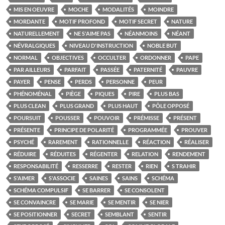
MIS EN OEUVRE
MOCHE
MODALITÉS
MOINDRE
MORDANTE
MOTIF PROFOND
MOTIF SECRET
NATURE
NATURELLEMENT
NE S'AIME PAS
NÉANMOINS
NÉANT
NÉVRALGIQUES
NIVEAU D'INSTRUCTION
NOBLE BUT
NORMAL
OBJECTIVES
OCCULTER
ORDONNER
PAPE
PAR AILLEURS
PARFAIT
PASSÉE
PATERNITÉ
PAUVRE
PAYER
PENSE
PERDS
PERSONNE
PEUR
PHÉNOMÉNAL
PIÈGE
PIQUES
PIRE
PLUS BAS
PLUS CLEAN
PLUS GRAND
PLUS HAUT
PÔLE OPPOSÉ
POURSUIT
POUSSER
POUVOIR
PRÉMISSE
PRÉSENT
PRÉSENTE
PRINCIPE DE POLARITÉ
PROGRAMMÉE
PROUVER
PSYCHÉ
RAREMENT
RATIONNELLE
RÉACTION
RÉALISER
RÉDUIRE
RÉDUITES
RÉGENTER
RELATION
RENDEMENT
RESPONSABILITÉ
RESSERRE
RESTER
RIEN
S TRAHIR
S'AIMER
S'ASSOCIE
SAINES
SAINS
SCHÉMA
SCHÉMA COMPULSIF
SE BARRER
SE CONSOLENT
SE CONVAINCRE
SE MARIE
SE MENTIR
SE NIER
SE POSITIONNER
SECRET
SEMBLANT
SENTIR