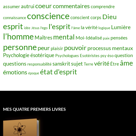
coeur
commentaires
autrui
assumer
comprendre
conscience
Dieu
conscient
corps
connaissance
esprit
l'esprit
Lumière
la vérité
idée
Jésus
l'ego
l'âme
logique
l’homme
mental
Maîtres
Moi-Idéalisé
pensées
paix
personne
pouvoir
peur
processus mentaux
plaisir
Psychologie ésotérique
question
Psychologues Esotéristes
psy éso
âme
vérité
questions
sujet
sanskrit
Être
responsabilité
Terre
état d'esprit
émotions
époque
MES QUATRE PREMIERS LIVRES