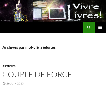
Aller
au
contenu
Recherche
MENU
PRINCI
Archives par mot-clé : réduites
ARTICLES
COUPLE DE FORCE
26 JUIN 2013