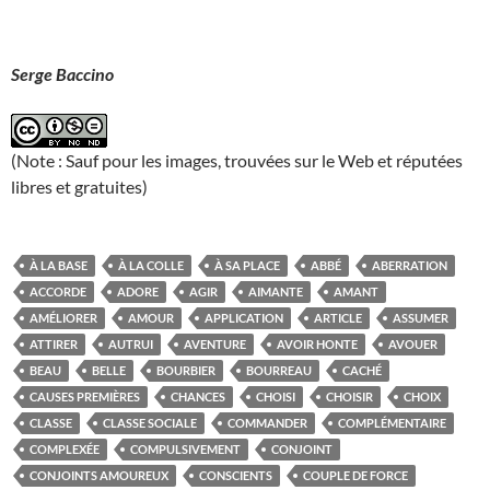
Serge Baccino
(Note : Sauf pour les images, trouvées sur le Web et réputées
libres et gratuites)
À LA BASE
À LA COLLE
À SA PLACE
ABBÉ
ABERRATION
ACCORDE
ADORE
AGIR
AIMANTE
AMANT
AMÉLIORER
AMOUR
APPLICATION
ARTICLE
ASSUMER
ATTIRER
AUTRUI
AVENTURE
AVOIR HONTE
AVOUER
BEAU
BELLE
BOURBIER
BOURREAU
CACHÉ
CAUSES PREMIÈRES
CHANCES
CHOISI
CHOISIR
CHOIX
CLASSE
CLASSE SOCIALE
COMMANDER
COMPLÉMENTAIRE
COMPLEXÉE
COMPULSIVEMENT
CONJOINT
CONJOINTS AMOUREUX
CONSCIENTS
COUPLE DE FORCE