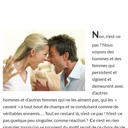
N
on, n’est-ce
pas ? Nous
voyons des
hommes et des
femmes qui
persistent et
signent et
demeurent avec
d’autres
hommes et d’autres femmes qui ne les aiment pas, qui les »
cassent
» à tout bout de champs et se conduisent comme de
véritables ennemis…. Tout en restant là, n’est-ce pas ! N’est-ce
pas quelque peu singulier, comme réaction ?
C
e n’est en rien
singulier lorsqu’on se souvient du
motif secret
de ce choix de vie