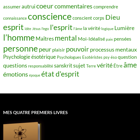
coeur
commentaires
autrui
assumer
comprendre
conscience
Dieu
conscient
corps
connaissance
esprit
l'esprit
Lumière
la vérité
idée
Jésus
l'ego
l'âme
logique
l’homme
mental
Maîtres
Moi-Idéalisé
pensées
paix
personne
pouvoir
peur
processus mentaux
plaisir
Psychologie ésotérique
question
Psychologues Esotéristes
psy éso
âme
vérité
questions
sujet
sanskrit
Être
responsabilité
Terre
état d'esprit
émotions
époque
MES QUATRE PREMIERS LIVRES