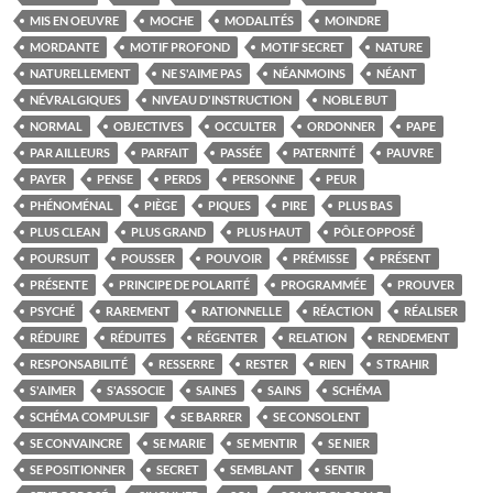
MIS EN OEUVRE
MOCHE
MODALITÉS
MOINDRE
MORDANTE
MOTIF PROFOND
MOTIF SECRET
NATURE
NATURELLEMENT
NE S'AIME PAS
NÉANMOINS
NÉANT
NÉVRALGIQUES
NIVEAU D'INSTRUCTION
NOBLE BUT
NORMAL
OBJECTIVES
OCCULTER
ORDONNER
PAPE
PAR AILLEURS
PARFAIT
PASSÉE
PATERNITÉ
PAUVRE
PAYER
PENSE
PERDS
PERSONNE
PEUR
PHÉNOMÉNAL
PIÈGE
PIQUES
PIRE
PLUS BAS
PLUS CLEAN
PLUS GRAND
PLUS HAUT
PÔLE OPPOSÉ
POURSUIT
POUSSER
POUVOIR
PRÉMISSE
PRÉSENT
PRÉSENTE
PRINCIPE DE POLARITÉ
PROGRAMMÉE
PROUVER
PSYCHÉ
RAREMENT
RATIONNELLE
RÉACTION
RÉALISER
RÉDUIRE
RÉDUITES
RÉGENTER
RELATION
RENDEMENT
RESPONSABILITÉ
RESSERRE
RESTER
RIEN
S TRAHIR
S'AIMER
S'ASSOCIE
SAINES
SAINS
SCHÉMA
SCHÉMA COMPULSIF
SE BARRER
SE CONSOLENT
SE CONVAINCRE
SE MARIE
SE MENTIR
SE NIER
SE POSITIONNER
SECRET
SEMBLANT
SENTIR