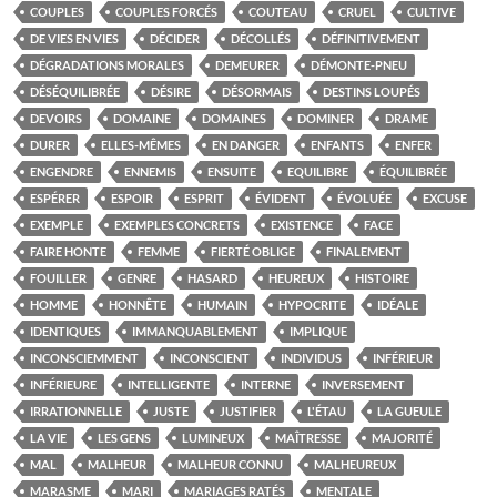
COUPLES
COUPLES FORCÉS
COUTEAU
CRUEL
CULTIVE
DE VIES EN VIES
DÉCIDER
DÉCOLLÉS
DÉFINITIVEMENT
DÉGRADATIONS MORALES
DEMEURER
DÉMONTE-PNEU
DÉSÉQUILIBRÉE
DÉSIRE
DÉSORMAIS
DESTINS LOUPÉS
DEVOIRS
DOMAINE
DOMAINES
DOMINER
DRAME
DURER
ELLES-MÊMES
EN DANGER
ENFANTS
ENFER
ENGENDRE
ENNEMIS
ENSUITE
EQUILIBRE
ÉQUILIBRÉE
ESPÉRER
ESPOIR
ESPRIT
ÉVIDENT
ÉVOLUÉE
EXCUSE
EXEMPLE
EXEMPLES CONCRETS
EXISTENCE
FACE
FAIRE HONTE
FEMME
FIERTÉ OBLIGE
FINALEMENT
FOUILLER
GENRE
HASARD
HEUREUX
HISTOIRE
HOMME
HONNÊTE
HUMAIN
HYPOCRITE
IDÉALE
IDENTIQUES
IMMANQUABLEMENT
IMPLIQUE
INCONSCIEMMENT
INCONSCIENT
INDIVIDUS
INFÉRIEUR
INFÉRIEURE
INTELLIGENTE
INTERNE
INVERSEMENT
IRRATIONNELLE
JUSTE
JUSTIFIER
L'ÉTAU
LA GUEULE
LA VIE
LES GENS
LUMINEUX
MAÎTRESSE
MAJORITÉ
MAL
MALHEUR
MALHEUR CONNU
MALHEUREUX
MARASME
MARI
MARIAGES RATÉS
MENTALE